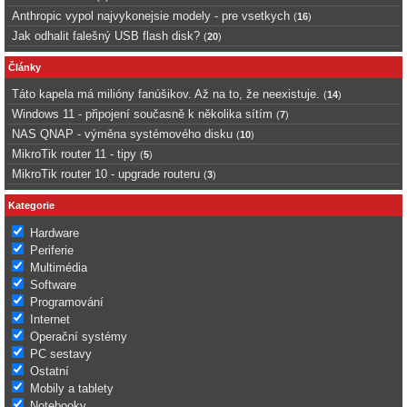
Anthropic vypol najvykonejsie modely - pre vsetkych
(
16
)
Jak odhalit falešný USB flash disk?
(
20
)
Články
Táto kapela má milióny fanúšikov. Až na to, že neexistuje.
(
14
)
Windows 11 - připojení současně k několika sítím
(
7
)
NAS QNAP - výměna systémového disku
(
10
)
MikroTik router 11 - tipy
(
5
)
MikroTik router 10 - upgrade routeru
(
3
)
Kategorie
Hardware
Periferie
Multimédia
Software
Programování
Internet
Operační systémy
PC sestavy
Ostatní
Mobily a tablety
Notebooky