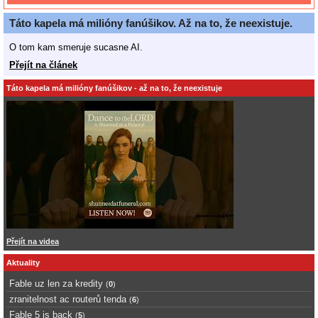
Táto kapela má milióny fanúšikov. Až na to, že neexistuje.
O tom kam smeruje sucasne AI.
Přejít na článek
Táto kapela má milióny fanúšikov - až na to, že neexistuje
Přejít na videa
Aktuality
Fable uz len za kredity
(
0
)
zranitelnost ac routerů tenda
(
6
)
Fable 5 is back
(
5
)