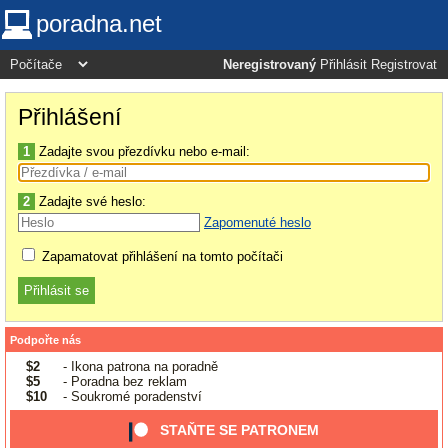
poradna.net
Neregistrovaný
Přihlásit
Registrovat
Přihlášení
1
Zadajte svou přezdívku nebo e-mail:
2
Zadajte své heslo:
Zapomenuté heslo
Zapamatovat přihlášení na tomto počítači
Podpořte nás
$2
- Ikona patrona na poradně
$5
- Poradna bez reklam
$10
- Soukromé poradenství
STAŇTE SE PATRONEM