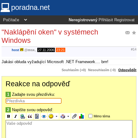
poradna.net
Neregistrovaný
Přihlásit
Registrovat
"Naklápění oken" v systémech
Windows
#14
host
@
msx.
,
27.11.2006
23:21
Jakási obluda vyžadující Microsoft .NET Framework.... brrr!
Souhlasím (+0)
Nesouhlasím (-0)
Odpovědět
Reakce na odpověď
1
Zadajte svou přezdívku:
2
Napište svou odpověď:
Mimo téma