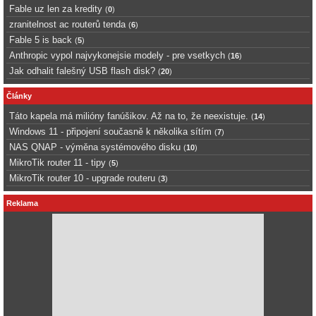
Fable uz len za kredity
(
0
)
zranitelnost ac routerů tenda
(
6
)
Fable 5 is back
(
5
)
Anthropic vypol najvykonejsie modely - pre vsetkych
(
16
)
Jak odhalit falešný USB flash disk?
(
20
)
Články
Táto kapela má milióny fanúšikov. Až na to, že neexistuje.
(
14
)
Windows 11 - připojení současně k několika sítím
(
7
)
NAS QNAP - výměna systémového disku
(
10
)
MikroTik router 11 - tipy
(
5
)
MikroTik router 10 - upgrade routeru
(
3
)
Reklama