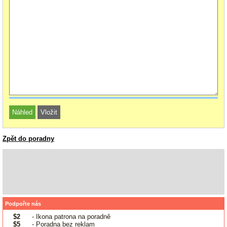
Zpět do poradny
Podpořte nás
$2
- Ikona patrona na poradně
$5
- Poradna bez reklam