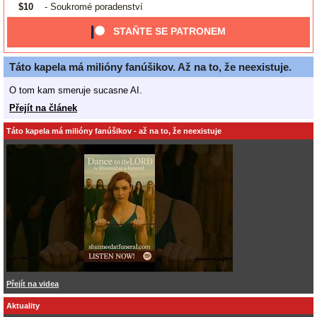
$10
- Soukromé poradenství
STAŇTE SE PATRONEM
Táto kapela má milióny fanúšikov. Až na to, že neexistuje.
O tom kam smeruje sucasne AI.
Přejít na článek
Táto kapela má milióny fanúšikov - až na to, že neexistuje
Přejít na videa
Aktuality