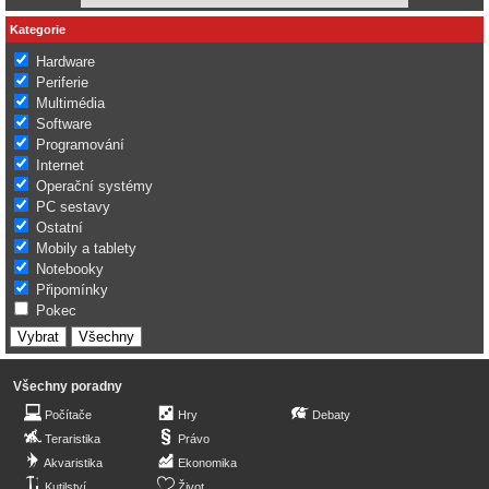
Kategorie
Hardware
Periferie
Multimédia
Software
Programování
Internet
Operační systémy
PC sestavy
Ostatní
Mobily a tablety
Notebooky
Připomínky
Pokec
Všechny poradny
Počítače
Hry
Debaty
Teraristika
Právo
Akvaristika
Ekonomika
Kutilství
Život