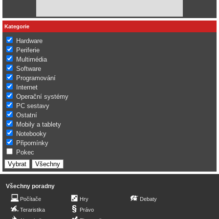
Kategorie
Hardware
Periferie
Multimédia
Software
Programování
Internet
Operační systémy
PC sestavy
Ostatní
Mobily a tablety
Notebooky
Připomínky
Pokec
Všechny poradny
Počítače
Hry
Debaty
Teraristika
Právo