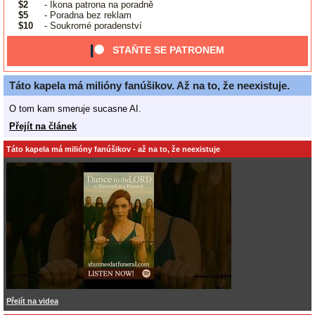
$2
- Ikona patrona na poradně
$5
- Poradna bez reklam
$10
- Soukromé poradenství
STAŇTE SE PATRONEM
Táto kapela má milióny fanúšikov. Až na to, že neexistuje.
O tom kam smeruje sucasne AI.
Přejít na článek
Táto kapela má milióny fanúšikov - až na to, že neexistuje
Přejít na videa