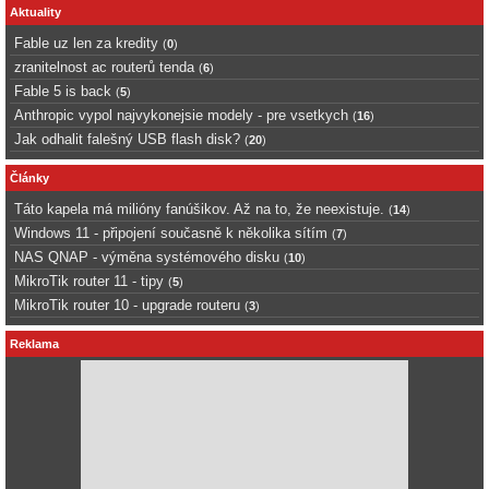
Aktuality
Fable uz len za kredity
(
0
)
zranitelnost ac routerů tenda
(
6
)
Fable 5 is back
(
5
)
Anthropic vypol najvykonejsie modely - pre vsetkych
(
16
)
Jak odhalit falešný USB flash disk?
(
20
)
Články
Táto kapela má milióny fanúšikov. Až na to, že neexistuje.
(
14
)
Windows 11 - připojení současně k několika sítím
(
7
)
NAS QNAP - výměna systémového disku
(
10
)
MikroTik router 11 - tipy
(
5
)
MikroTik router 10 - upgrade routeru
(
3
)
Reklama