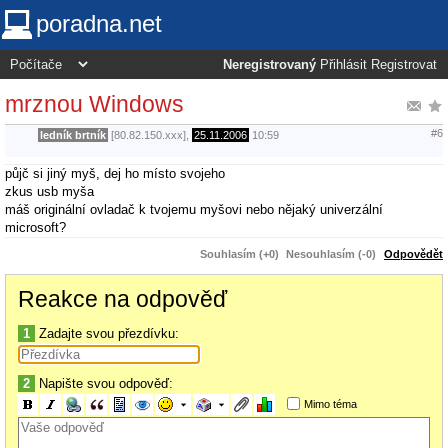
poradna.net
Neregistrovaný
Přihlásit
Registrovat
mrznou Windows
#6
ledník brtník
[80.82.150.xxx],
25.11.2006
10:59
půjč si jiný myš, dej ho místo svojeho
zkus usb myša
máš originální ovladač k tvojemu myšovi nebo nějaký univerzální
microsoft?
Souhlasím (+0)
Nesouhlasím (-0)
Odpovědět
Reakce na odpověď
1
Zadajte svou přezdívku:
2
Napište svou odpověď:
Mimo téma