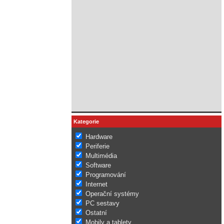
Kategorie
Hardware
Periferie
Multimédia
Software
Programování
Internet
Operační systémy
PC sestavy
Ostatní
Mobily a tablety