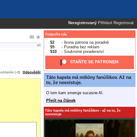
Neregistrovaný
Přihlásit
Registrovat
Podpořte nás
$2
- Ikona patrona na poradně
#8
$5
- Poradna bez reklam
$10
- Soukromé poradenství
STAŇTE SE PATRONEM
uhlasím (-0)
Odpovědět
Táto kapela má milióny fanúšikov. Až na
to, že neexistuje.
O tom kam smeruje sucasne AI.
Přejít na článek
Táto kapela má milióny fanúšikov - až na to, že
neexistuje