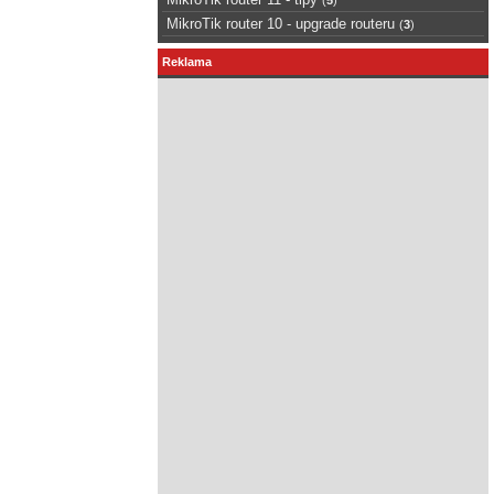
MikroTik router 10 - upgrade routeru
(
3
)
Reklama