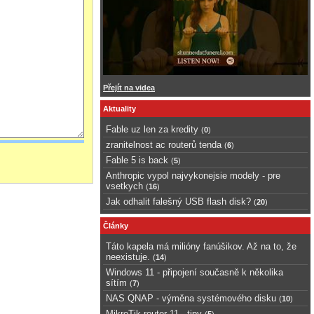
Přejít na videa
Aktuality
Fable uz len za kredity
(
0
)
zranitelnost ac routerů tenda
(
6
)
Fable 5 is back
(
5
)
Anthropic vypol najvykonejsie modely - pre
vsetkych
(
16
)
Jak odhalit falešný USB flash disk?
(
20
)
Články
Táto kapela má milióny fanúšikov. Až na to, že
neexistuje.
(
14
)
Windows 11 - připojení současně k několika
sítím
(
7
)
NAS QNAP - výměna systémového disku
(
10
)
MikroTik router 11 - tipy
(
5
)