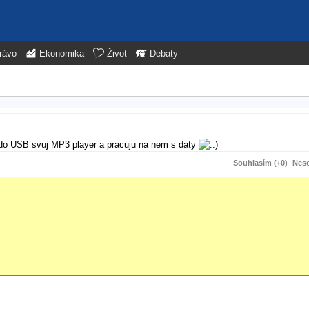
rávo
Ekonomika
Život
Debaty
im do USB svuj MP3 player a pracuju na nem s daty
Souhlasím (+0)
Neso