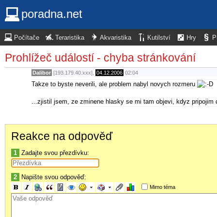
poradna.net
Počítače
Teraristika
Akvaristika
Kutilství
Hry
P
Prohlížeč událostí - chyba stránkování
Dalibor
[193.179.40.xxx],
04.12.2006
02:04
Takze to byste neverili, ale problem nabyl novych rozmeru
...zjistil jsem, ze zminene hlasky se mi tam objevi, kdyz pripoj
Reakce na odpověď
1
Zadajte svou přezdívku:
2
Napište svou odpověď:
Mimo téma