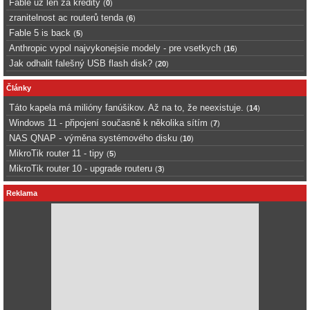
Fable uz len za kredity
(
0
)
zranitelnost ac routerů tenda
(
6
)
Fable 5 is back
(
5
)
Anthropic vypol najvykonejsie modely - pre vsetkych
(
16
)
Jak odhalit falešný USB flash disk?
(
20
)
Články
Táto kapela má milióny fanúšikov. Až na to, že neexistuje.
(
14
)
Windows 11 - připojení současně k několika sítím
(
7
)
NAS QNAP - výměna systémového disku
(
10
)
MikroTik router 11 - tipy
(
5
)
MikroTik router 10 - upgrade routeru
(
3
)
Reklama