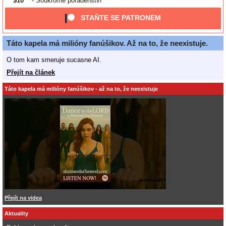
$10
- Soukromé poradenství
STAŇTE SE PATRONEM
Táto kapela má milióny fanúšikov. Až na to, že neexistuje.
O tom kam smeruje sucasne AI.
Přejít na článek
Táto kapela má milióny fanúšikov - až na to, že neexistuje
Přejít na videa
Aktuality