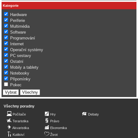
Kategorie
Hardware
Periferie
Multimédia
Software
Programování
Internet
Operační systémy
PC sestavy
Ostatní
Mobily a tablety
Notebooky
Připomínky
Pokec
Všechny poradny
Počítače
Hry
Debaty
Teraristika
Právo
Akvaristika
Ekonomika
Kutilství
Život