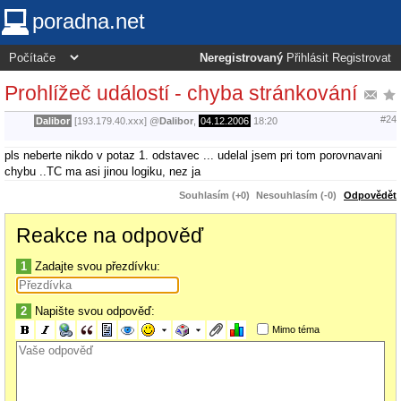
poradna.net
Neregistrovaný
Přihlásit
Registrovat
Prohlížeč událostí - chyba stránkování
#24
Dalibor
[193.179.40.xxx]
@
Dalibor
,
04.12.2006
18:20
pls neberte nikdo v potaz 1. odstavec ... udelal jsem pri tom porovnavani
chybu ..TC ma asi jinou logiku, nez ja
Souhlasím (+0)
Nesouhlasím (-0)
Odpovědět
Reakce na odpověď
1
Zadajte svou přezdívku:
2
Napište svou odpověď:
Mimo téma