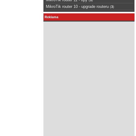
MikroTik router 10 - upgrade routeru
(
3
)
Reklama