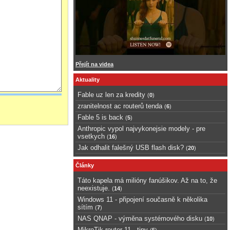
Přejít na videa
Aktuality
Fable uz len za kredity
(
0
)
zranitelnost ac routerů tenda
(
6
)
Fable 5 is back
(
5
)
Anthropic vypol najvykonejsie modely - pre
vsetkych
(
16
)
Jak odhalit falešný USB flash disk?
(
20
)
Články
Táto kapela má milióny fanúšikov. Až na to, že
neexistuje.
(
14
)
Windows 11 - připojení současně k několika
sítím
(
7
)
NAS QNAP - výměna systémového disku
(
10
)
MikroTik router 11 - tipy
(
5
)