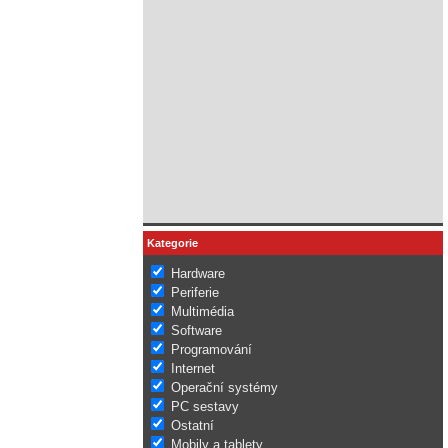
Kategorie
Hardware
Periferie
Multimédia
Software
Programování
Internet
Operační systémy
PC sestavy
Ostatní
Mobily a tablety