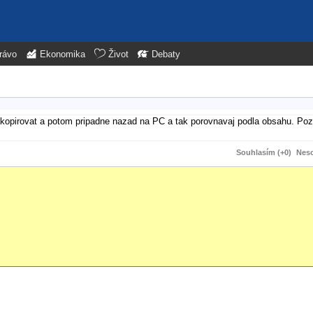
rávo
Ekonomika
Život
Debaty
opirovat a potom pripadne nazad na PC a tak porovnavaj podla obsahu. Pozer
Souhlasím (+0)
Neso