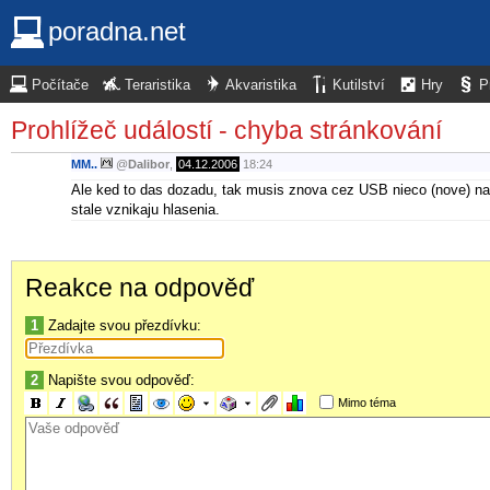
poradna.net
Počítače
Teraristika
Akvaristika
Kutilství
Hry
P
Prohlížeč událostí - chyba stránkování
MM..
@
Dalibor
,
04.12.2006
18:24
Ale ked to das dozadu, tak musis znova cez USB nieco (nove) nak
stale vznikaju hlasenia.
Reakce na odpověď
1
Zadajte svou přezdívku:
2
Napište svou odpověď:
Mimo téma