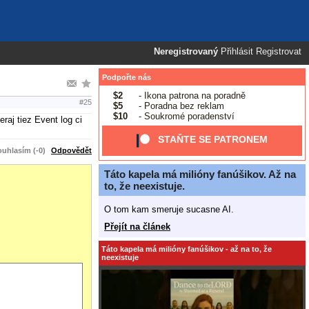
Neregistrovaný
Přihlásit
Registrovat
Podpořte nás
$2
- Ikona patrona na poradně
#25
$5
- Poradna bez reklam
$10
- Soukromé poradenství
aj tiez Event log ci
STAŇTE SE PATRONEM
uhlasím (-0)
Odpovědět
Táto kapela má milióny fanúšikov. Až na
to, že neexistuje.
O tom kam smeruje sucasne AI.
Přejít na článek
Táto kapela má milióny fanúšikov - až na to, že
neexistuje