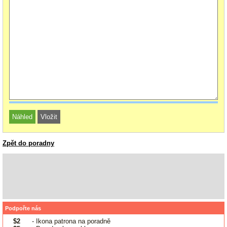
Zpět do poradny
Podpořte nás
$2
- Ikona patrona na poradně