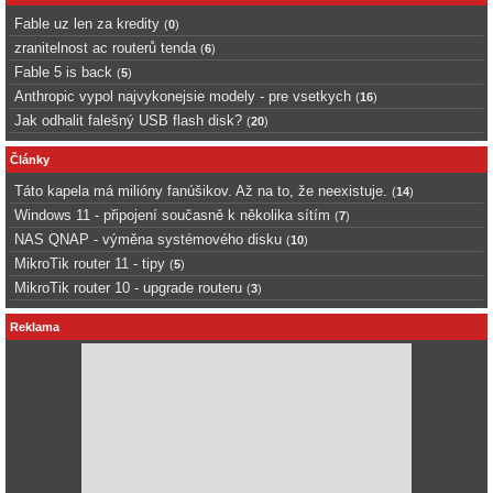
Fable uz len za kredity
(
0
)
zranitelnost ac routerů tenda
(
6
)
Fable 5 is back
(
5
)
Anthropic vypol najvykonejsie modely - pre vsetkych
(
16
)
Jak odhalit falešný USB flash disk?
(
20
)
Články
Táto kapela má milióny fanúšikov. Až na to, že neexistuje.
(
14
)
Windows 11 - připojení současně k několika sítím
(
7
)
NAS QNAP - výměna systémového disku
(
10
)
MikroTik router 11 - tipy
(
5
)
MikroTik router 10 - upgrade routeru
(
3
)
Reklama