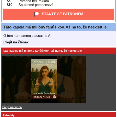
$5
- Poradna bez reklam
$10
- Soukromé poradenství
STAŇTE SE PATRONEM
Táto kapela má milióny fanúšikov. Až na to, že neexistuje.
O tom kam smeruje sucasne AI.
Přejít na článek
Táto kapela má milióny fanúšikov - až na to, že neexistuje
Přejít na videa
Aktuality