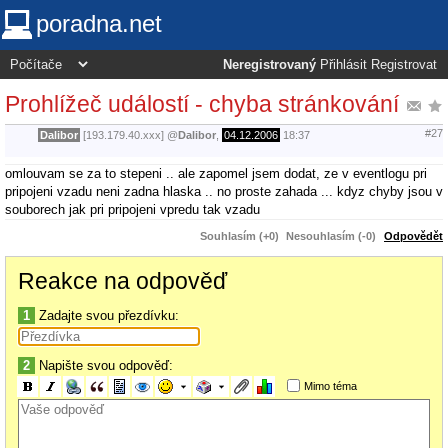
poradna.net
Neregistrovaný
Přihlásit
Registrovat
Prohlížeč událostí - chyba stránkování
#27
Dalibor
[193.179.40.xxx]
@
Dalibor
,
04.12.2006
18:37
omlouvam se za to stepeni .. ale zapomel jsem dodat, ze v eventlogu pri
pripojeni vzadu neni zadna hlaska .. no proste zahada ... kdyz chyby jsou v
souborech jak pri pripojeni vpredu tak vzadu
Souhlasím (+0)
Nesouhlasím (-0)
Odpovědět
Reakce na odpověď
1
Zadajte svou přezdívku:
2
Napište svou odpověď:
Mimo téma