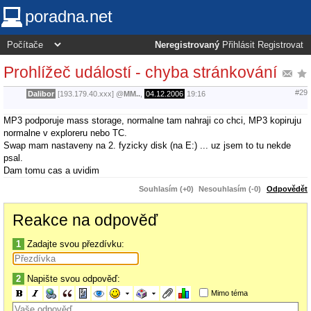
poradna.net
Neregistrovaný
Přihlásit
Registrovat
Prohlížeč událostí - chyba stránkování
#29
Dalibor
[193.179.40.xxx]
@
MM..
,
04.12.2006
19:16
MP3 podporuje mass storage, normalne tam nahraji co chci, MP3 kopiruju
normalne v exploreru nebo TC.
Swap mam nastaveny na 2. fyzicky disk (na E:) ... uz jsem to tu nekde
psal.
Dam tomu cas a uvidim
Souhlasím (+0)
Nesouhlasím (-0)
Odpovědět
Reakce na odpověď
1
Zadajte svou přezdívku:
2
Napište svou odpověď:
Mimo téma