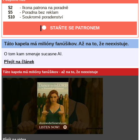
$2
- Ikona patrona na poradně
$5
- Poradna bez reklam
$10
- Soukromé poradenství
STAŇTE SE PATRONEM
Táto kapela má milióny fanúšikov. Až na to, že neexistuje.
O tom kam smeruje sucasne AI.
Přejít na článek
Táto kapela má milióny fanúšikov - až na to, že neexistuje
Přejít na videa