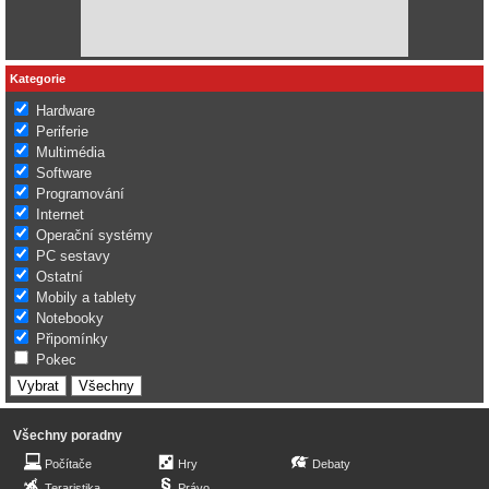
Kategorie
Hardware
Periferie
Multimédia
Software
Programování
Internet
Operační systémy
PC sestavy
Ostatní
Mobily a tablety
Notebooky
Připomínky
Pokec
Všechny poradny
Počítače
Hry
Debaty
Teraristika
Právo