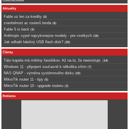
Aktuality
Fable uz len za kredity
(
0
)
zranitelnost ac routerů tenda
(
6
)
Fable 5 is back
(
5
)
Anthropic vypol najvykonejsie modely - pre vsetkych
(
16
)
Jak odhalit falešný USB flash disk?
(
20
)
Články
Táto kapela má milióny fanúšikov. Až na to, že neexistuje.
(
14
)
Windows 11 - připojení současně k několika sítím
(
7
)
NAS QNAP - výměna systémového disku
(
10
)
MikroTik router 11 - tipy
(
5
)
MikroTik router 10 - upgrade routeru
(
3
)
Reklama