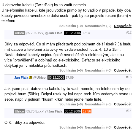
U datoveho kabelu (TwistPair) by to vadit nemelo.
U telefonniho kabelu, kde jsou vodice primo by to vadilo v pripade, kdy oba
kabely povedou rovnobezne delsi usek - pak by se projevilo ruseni (brum) v
telefonu.
Souhlasím (+0)
Nesouhlasím (-0)
Odpovědět
#12
Ulrico
[85.70.5.xxx]
@
Jan Fiala
,
03.12.2006
17:04
Díky za odpověď. Co si mám představit pod pojmem delší úsek? Já budu
mít datové a telefonní zásuvky ve vzdálenostech cca. 4, 10 a 15m.
Navíc datové kabely nejdou úplně rovnoběžně s elektrickým, ale jsou
více "prověšené" a odbíhají od elektrického. Defacto se elktrického
dotýkají jen v několika průchodkách.
Souhlasím (+0)
Nesouhlasím (-0)
Odpovědět
#13
Jan Fiala
@
Ulrico
,
03.12.2006
17:09
Jak jsem psal, datovemu kabelu by to vadit nemelo, na telefonnim by se
projevil brum (50Hz). Delpsi usek by byl napr. tech 10m vedenych tesne u
sebe, napr. v jednom "husim krku" nebo jedne male liste.
Souhlasím (+0)
Nesouhlasím (-0)
Odpovědět
#14
Ulrico
[85.70.5.xxx]
@
Jan Fiala
,
03.12.2006
17:56
O.K., díky za odpovědi.
Souhlasím (+0)
Nesouhlasím (-0)
Odpovědět