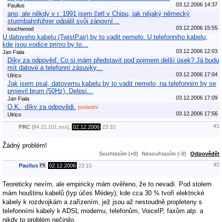
03.12.2006 14:37
Paullus
ano, ale někdy v r. 1991 jsem četl v Chipu, jak nějaký německý
sturmbahnführer odpálil svůj zánovní…
03.12.2006 15:55
touchwood
U datoveho kabelu (TwistPair) by to vadit nemelo. U telefonniho kabelu,
kde jsou vodice primo by to…
03.12.2006 12:03
Jan Fiala
Díky za odpověď. Co si mám představit pod pojmem delší úsek? Já budu
mít datové a telefonní zásuvky…
03.12.2006 17:04
Ulrico
Jak jsem psal, datovemu kabelu by to vadit nemelo, na telefonnim by se
projevil brum (50Hz). Delpsi…
03.12.2006 17:09
Jan Fiala
O.K., díky za odpovědi.
poslední
03.12.2006 17:56
Ulrico
#1
FRC
[84.21.101.xxx],
02.12.2006
23:10
Žádný problém!
Souhlasím (+0)
Nesouhlasím (-0)
Odpovědět
#2
Paullus
,
02.12.2006
23:15
Teoreticky nevím, ale empiricky mám ověřeno, že to nevadí. Pod stolem
mám houštinu kabelů (typ účes Médey), kde cca 30 % tvoří elektrické
kabely k rozdvojkám a zařízením, jež jsou až nestoudně propleteny s
telefonními kabely k ADSL modemu, telefonům, VoiceIP, faxům atp. a
nikdy to problém nečinilo.