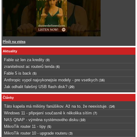
Přejít na videa
Aktuality
Fable uz len za kredity
(
0
)
zranitelnost ac routerů tenda
(
6
)
Fable 5 is back
(
5
)
Anthropic vypol najvykonejsie modely - pre vsetkych
(
16
)
Jak odhalit falešný USB flash disk?
(
20
)
Články
Táto kapela má milióny fanúšikov. Až na to, že neexistuje.
(
14
)
Windows 11 - připojení současně k několika sítím
(
7
)
NAS QNAP - výměna systémového disku
(
10
)
MikroTik router 11 - tipy
(
5
)
MikroTik router 10 - upgrade routeru
(
3
)