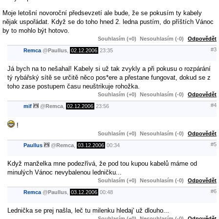
Moje letošní novoroční předsevzetí ale bude, že se pokusím ty kabely
nějak uspořádat. Když se do toho hned 2. ledna pustím, do příštích Vánoc
by to mohlo být hotovo.
Souhlasím (+0)
Nesouhlasím (-0)
Odpovědět
#3
Remca
@
Paullus
,
02.12.2006
23:35
Já bych na to nešahal! Kabely si už tak zvykly a při pokusu o rozpárání
tý rybářský sítě se určitě něco pos*ere a přestane fungovat, dokud se z
toho zase postupem času neuštrikuje rohožka.
Souhlasím (+0)
Nesouhlasím (-0)
Odpovědět
#4
mif
@
Remca
,
02.12.2006
23:56
!
Souhlasím (+0)
Nesouhlasím (-0)
Odpovědět
#5
Paullus
@
Remca
,
03.12.2006
00:34
Když manželka mne podezřívá, že pod tou kupou kabelů máme od
minulých Vánoc nevybalenou ledničku...
Souhlasím (+0)
Nesouhlasím (-0)
Odpovědět
#6
Remca
@
Paullus
,
03.12.2006
00:48
Lednička se prej našla, leč tu milenku hledaj' už dlouho...
Souhlasím (+0)
Nesouhlasím (-0)
Odpovědět