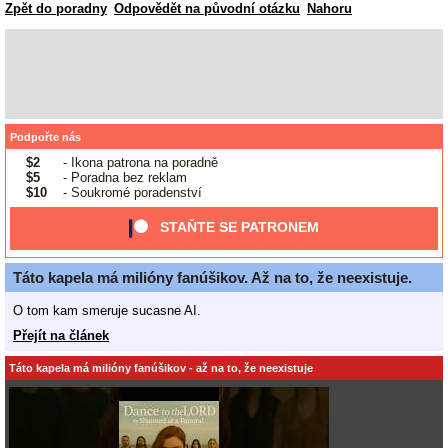
Zpět do poradny
Odpovědět na původní otázku
Nahoru
Podpořte nás
$2
- Ikona patrona na poradně
$5
- Poradna bez reklam
$10
- Soukromé poradenství
STAŇTE SE PATRONEM
Táto kapela má milióny fanúšikov. Až na to, že neexistuje.
O tom kam smeruje sucasne AI.
Přejít na článek
Táto kapela má milióny fanúšikov - až na to, že neexistuje