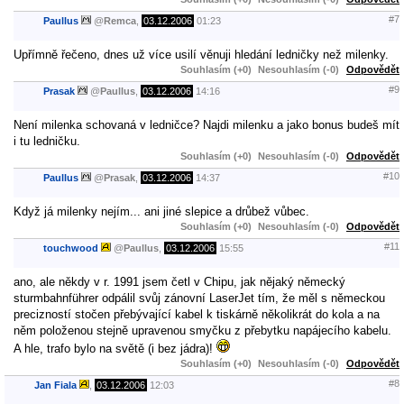
#7
Paullus
@
Remca
,
03.12.2006
01:23
Upřímně řečeno, dnes už více usilí věnuji hledání ledničky než milenky.
Souhlasím (+0)
Nesouhlasím (-0)
Odpovědět
#9
Prasak
@
Paullus
,
03.12.2006
14:16
Není milenka schovaná v ledničce? Najdi milenku a jako bonus budeš mít
i tu ledničku.
Souhlasím (+0)
Nesouhlasím (-0)
Odpovědět
#10
Paullus
@
Prasak
,
03.12.2006
14:37
Když já milenky nejím... ani jiné slepice a drůbež vůbec.
Souhlasím (+0)
Nesouhlasím (-0)
Odpovědět
#11
touchwood
@
Paullus
,
03.12.2006
15:55
ano, ale někdy v r. 1991 jsem četl v Chipu, jak nějaký německý
sturmbahnführer odpálil svůj zánovní LaserJet tím, že měl s německou
precizností stočen přebývající kabel k tiskárně několikrát do kola a na
něm položenou stejně upravenou smyčku z přebytku napájecího kabelu.
A hle, trafo bylo na světě (i bez jádra)!
Souhlasím (+0)
Nesouhlasím (-0)
Odpovědět
#8
Jan Fiala
,
03.12.2006
12:03