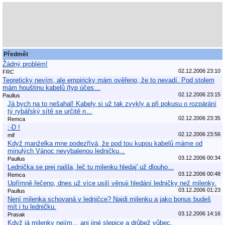
Předmět
Žádný problém!
02.12.2006 23:10
FRC
Teoreticky nevím, ale empiricky mám ověřeno, že to nevadí. Pod stolem
mám houštinu kabelů (typ účes…
02.12.2006 23:15
Paullus
Já bych na to nešahal! Kabely si už tak zvykly a při pokusu o rozpárání
tý rybářský sítě se určitě n…
02.12.2006 23:35
Remca
:-D !
02.12.2006 23:56
mif
Když manželka mne podezřívá, že pod tou kupou kabelů máme od
minulých Vánoc nevybalenou ledničku...
03.12.2006 00:34
Paullus
Lednička se prej našla, leč tu milenku hledaj' už dlouho...
03.12.2006 00:48
Remca
Upřímně řečeno, dnes už více usilí věnuji hledání ledničky než milenky.
03.12.2006 01:23
Paullus
Není milenka schovaná v ledničce? Najdi milenku a jako bonus budeš
mít i tu ledničku.
03.12.2006 14:16
Prasak
Když já milenky nejím... ani jiné slepice a drůbež vůbec.