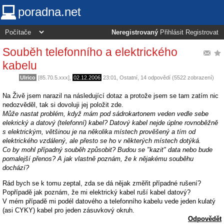
poradna.net
Neregistrovaný
Přihlásit
Registrovat
Souběh telefonního a elektrického
kabelu
Ulrico
[85.70.5.xxx],
02.12.2006
23:01
,
Ostatní
, 14 odpovědí (5522 zobrazení)
Na Živě jsem narazil na následující dotaz a protože jsem se tam zatím nic
nedozvěděl, tak si dovoluji jej položit zde.
Může nastat problém, když mám pod sádrokartonem veden vedle sebe
elekrický a datový (telefonní) kabel? Datový kabel nejde úplne rovnoběžně
s elektrickým, většinou je na několika místech prověšený a tím od
elektrického vzdálený, ale přesto se ho v některých místech dotýká.
Co by mohl případný souběh způsobit? Budou se "kazit" data nebo bude
pomalejší přenos? A jak vlastně poznám, že k nějakému souběhu
dochází?
Rád bych se k tomu zeptal, zda se dá nějak změřit případné rušení?
Popřípadě jak poznám, že mi elektrický kabel ruší kabel datový?
V mém případě mi podél datového a telefonního kabelu vede jeden kulatý
(asi CYKY) kabel pro jeden zásuvkový okruh.
Odpovědět