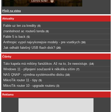
Přejít na videa
Aktuality
Fable uz len za kredity
(
0
)
zranitelnost ac routerů tenda
(
6
)
Fable 5 is back
(
5
)
Anthropic vypol najvykonejsie modely - pre vsetkych
(
16
)
Jak odhalit falešný USB flash disk?
(
20
)
Články
Táto kapela má milióny fanúšikov. Až na to, že neexistuje.
(
14
)
Windows 11 - připojení současně k několika sítím
(
7
)
NAS QNAP - výměna systémového disku
(
10
)
MikroTik router 11 - tipy
(
5
)
MikroTik router 10 - upgrade routeru
(
3
)
Reklama