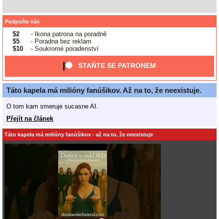
Podpořte nás
$2
- Ikona patrona na poradně
$5
- Poradna bez reklam
$10
- Soukromé poradenství
STAŇTE SE PATRONEM
Táto kapela má milióny fanúšikov. Až na to, že neexistuje.
O tom kam smeruje sucasne AI.
Přejít na článek
Táto kapela má milióny fanúšikov - až na to, že neexistuje