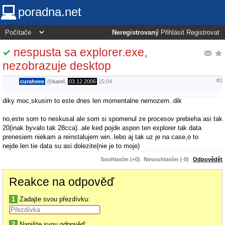
poradna.net
Neregistrovaný
Přihlásit
Registrovat
nespusta sa explorer.exe,
nezobrazuje desktop
#2
curaheee
@
karel
,
03.12.2006
15:04
diky moc,skusim to este dnes len momentalne nemozem..dik
no,este som to neskusal ale som si spomenul ze procesov prebieha asi tak
20(inak byvalo tak 28cca)..ale ked pojde aspon ten explorer tak data
prenesiem niekam a reinstalujem win..lebo aj tak uz je na case,o to
nejde.len tie data su asi dolezite(nie je to moje)
Souhlasím (+0)
Nesouhlasím (-0)
Odpovědět
Reakce na odpověď
1
Zadajte svou přezdívku:
2
Napište svou odpověď: