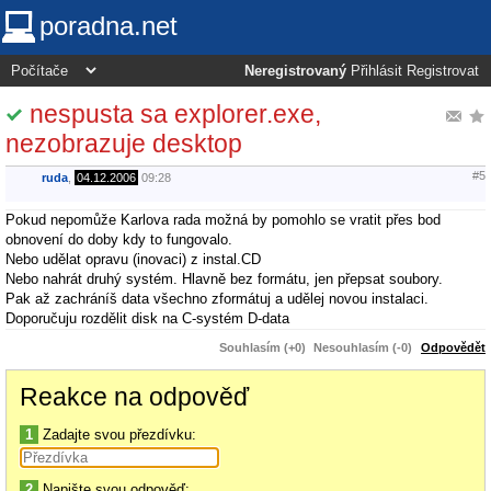
poradna.net
Neregistrovaný
Přihlásit
Registrovat
nespusta sa explorer.exe,
nezobrazuje desktop
#5
ruda
,
04.12.2006
09:28
Pokud nepomůže Karlova rada možná by pomohlo se vratit přes bod
obnovení do doby kdy to fungovalo.
Nebo udělat opravu (inovaci) z instal.CD
Nebo nahrát druhý systém. Hlavně bez formátu, jen přepsat soubory.
Pak až zachráníš data všechno zformátuj a udělej novou instalaci.
Doporučuju rozdělit disk na C-systém D-data
Souhlasím (+0)
Nesouhlasím (-0)
Odpovědět
Reakce na odpověď
1
Zadajte svou přezdívku:
2
Napište svou odpověď: