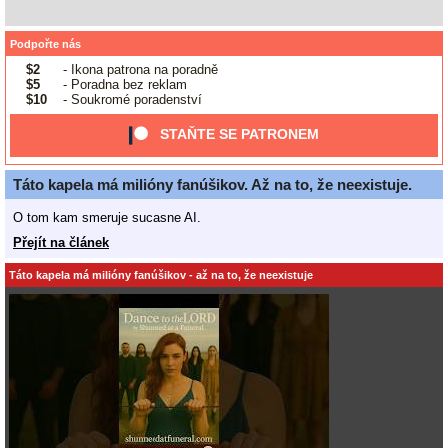
Podpořte nás
$2
- Ikona patrona na poradně
$5
- Poradna bez reklam
$10
- Soukromé poradenství
STAŇTE SE PATRONEM
Táto kapela má milióny fanúšikov. Až na to, že neexistuje.
O tom kam smeruje sucasne AI.
Přejít na článek
Táto kapela má milióny fanúšikov - až na to, že neexistuje