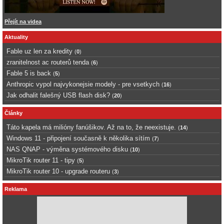
Přejít na videa
Aktuality
Fable uz len za kredity
(
0
)
zranitelnost ac routerů tenda
(
6
)
Fable 5 is back
(
5
)
Anthropic vypol najvykonejsie modely - pre vsetkych
(
16
)
Jak odhalit falešný USB flash disk?
(
20
)
Články
Táto kapela má milióny fanúšikov. Až na to, že neexistuje.
(
14
)
Windows 11 - připojení současně k několika sítím
(
7
)
NAS QNAP - výměna systémového disku
(
10
)
MikroTik router 11 - tipy
(
5
)
MikroTik router 10 - upgrade routeru
(
3
)
Reklama