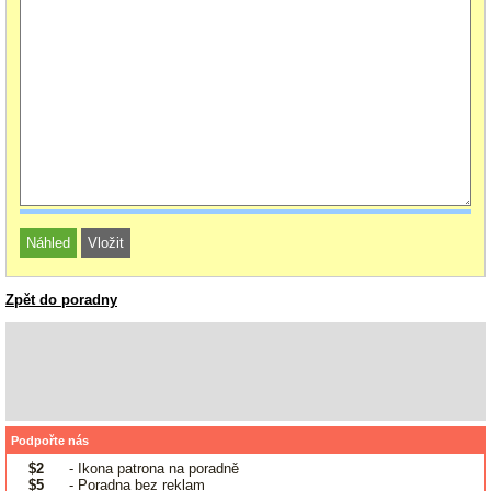
Zpět do poradny
Podpořte nás
$2
- Ikona patrona na poradně
$5
- Poradna bez reklam