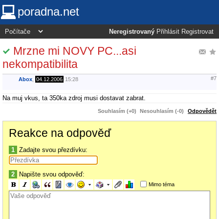
poradna.net
Neregistrovaný
Přihlásit
Registrovat
Mrzne mi NOVY PC...asi
nekompatibilita
#7
Abox
,
04.12.2006
15:28
Na muj vkus, ta 350ka zdroj musi dostavat zabrat.
Souhlasím (+0)
Nesouhlasím (-0)
Odpovědět
Reakce na odpověď
1
Zadajte svou přezdívku:
2
Napište svou odpověď:
Mimo téma