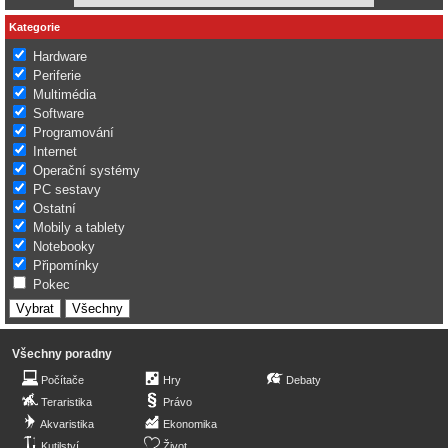
Kategorie
Hardware
Periferie
Multimédia
Software
Programování
Internet
Operační systémy
PC sestavy
Ostatní
Mobily a tablety
Notebooky
Připomínky
Pokec
Všechny poradny
Počítače
Hry
Debaty
Teraristika
Právo
Akvaristika
Ekonomika
Kutilství
Život