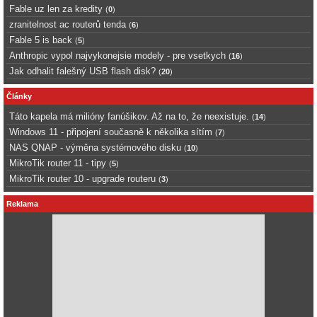
Fable uz len za kredity
(
0
)
zranitelnost ac routerů tenda
(
6
)
Fable 5 is back
(
5
)
Anthropic vypol najvykonejsie modely - pre vsetkych
(
16
)
Jak odhalit falešný USB flash disk?
(
20
)
Články
Táto kapela má milióny fanúšikov. Až na to, že neexistuje.
(
14
)
Windows 11 - připojení současně k několika sítím
(
7
)
NAS QNAP - výměna systémového disku
(
10
)
MikroTik router 11 - tipy
(
5
)
MikroTik router 10 - upgrade routeru
(
3
)
Reklama