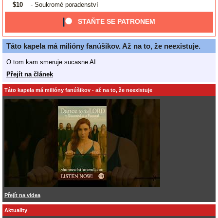
$10
- Soukromé poradenství
STAŇTE SE PATRONEM
Táto kapela má milióny fanúšikov. Až na to, že neexistuje.
O tom kam smeruje sucasne AI.
Přejít na článek
Táto kapela má milióny fanúšikov - až na to, že neexistuje
Přejít na videa
Aktuality