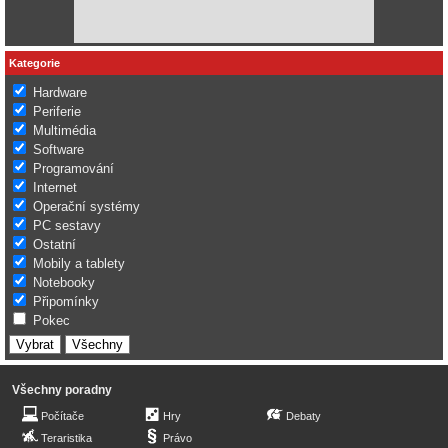
Kategorie
Hardware
Periferie
Multimédia
Software
Programování
Internet
Operační systémy
PC sestavy
Ostatní
Mobily a tablety
Notebooky
Připomínky
Pokec
Všechny poradny
Počítače
Hry
Debaty
Teraristika
Právo