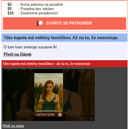
$2
- Ikona patrona na poradně
$5
- Poradna bez reklam
$10
- Soukromé poradenství
STAŇTE SE PATRONEM
Táto kapela má milióny fanúšikov. Až na to, že neexistuje.
O tom kam smeruje sucasne AI.
Přejít na článek
Táto kapela má milióny fanúšikov - až na to, že neexistuje
Přejít na videa