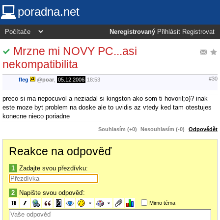
poradna.net
Neregistrovaný
Přihlásit
Registrovat
Mrzne mi NOVY PC...asi
nekompatibilita
#30
fleg
@
poar
,
05.12.2006
18:53
preco si ma nepocuvol a neziadal si kingston ako som ti hovoril;o)? inak
este moze byt problem na doske ale to uvidis az vtedy ked tam otestujes
konecne nieco poriadne
Souhlasím (+0)
Nesouhlasím (-0)
Odpovědět
Reakce na odpověď
1
Zadajte svou přezdívku:
2
Napište svou odpověď:
Mimo téma