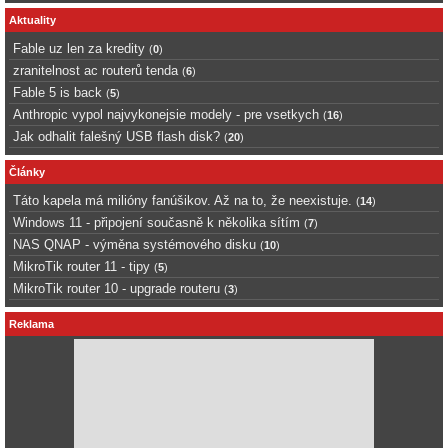
Aktuality
Fable uz len za kredity
(
0
)
zranitelnost ac routerů tenda
(
6
)
Fable 5 is back
(
5
)
Anthropic vypol najvykonejsie modely - pre vsetkych
(
16
)
Jak odhalit falešný USB flash disk?
(
20
)
Články
Táto kapela má milióny fanúšikov. Až na to, že neexistuje.
(
14
)
Windows 11 - připojení současně k několika sítím
(
7
)
NAS QNAP - výměna systémového disku
(
10
)
MikroTik router 11 - tipy
(
5
)
MikroTik router 10 - upgrade routeru
(
3
)
Reklama