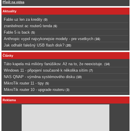
Přejít na videa
Aktuality
Fable uz len za kredity
(
0
)
zranitelnost ac routerů tenda
(
6
)
Fable 5 is back
(
5
)
Anthropic vypol najvykonejsie modely - pre vsetkych
(
16
)
Jak odhalit falešný USB flash disk?
(
20
)
Články
Táto kapela má milióny fanúšikov. Až na to, že neexistuje.
(
14
)
Windows 11 - připojení současně k několika sítím
(
7
)
NAS QNAP - výměna systémového disku
(
10
)
MikroTik router 11 - tipy
(
5
)
MikroTik router 10 - upgrade routeru
(
3
)
Reklama