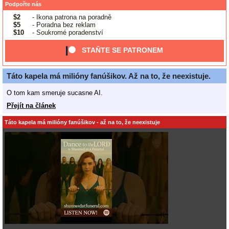
Podpořte nás
$2
- Ikona patrona na poradně
$5
- Poradna bez reklam
$10
- Soukromé poradenství
STAŇTE SE PATRONEM
Táto kapela má milióny fanúšikov. Až na to, že neexistuje.
O tom kam smeruje sucasne AI.
Přejít na článek
Táto kapela má milióny fanúšikov - až na to, že neexistuje