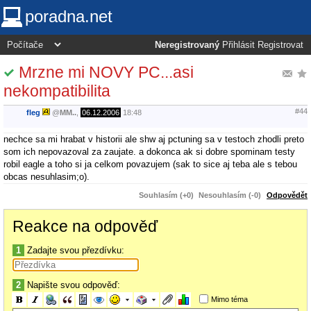
poradna.net
Neregistrovaný
Přihlásit
Registrovat
Mrzne mi NOVY PC...asi
nekompatibilita
#44
fleg
@
MM..
,
06.12.2006
18:48
nechce sa mi hrabat v historii ale shw aj pctuning sa v testoch zhodli preto
som ich nepovazoval za zaujate. a dokonca ak si dobre spominam testy
robil eagle a toho si ja celkom povazujem (sak to sice aj teba ale s tebou
obcas nesuhlasim;o).
Souhlasím (+0)
Nesouhlasím (-0)
Odpovědět
Reakce na odpověď
1
Zadajte svou přezdívku:
2
Napište svou odpověď:
Mimo téma