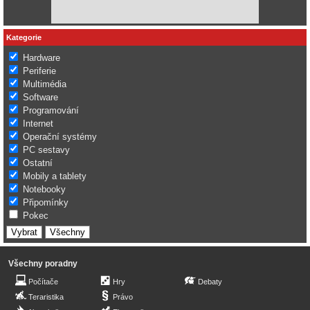
Kategorie
Hardware
Periferie
Multimédia
Software
Programování
Internet
Operační systémy
PC sestavy
Ostatní
Mobily a tablety
Notebooky
Připomínky
Pokec
Všechny poradny
Počítače
Hry
Debaty
Teraristika
Právo