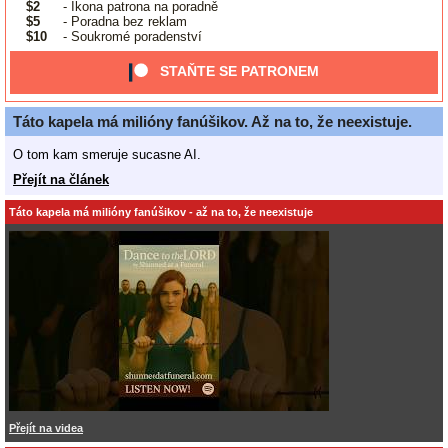
$2
- Ikona patrona na poradně
$5
- Poradna bez reklam
$10
- Soukromé poradenství
STAŇTE SE PATRONEM
Táto kapela má milióny fanúšikov. Až na to, že neexistuje.
O tom kam smeruje sucasne AI.
Přejít na článek
Táto kapela má milióny fanúšikov - až na to, že neexistuje
Přejít na videa