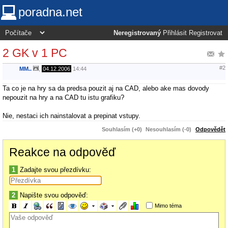
poradna.net
Neregistrovaný
Přihlásit
Registrovat
2 GK v 1 PC
#2
MM..
,
04.12.2006
14:44
Ta co je na hry sa da predsa pouzit aj na CAD, alebo ake mas dovody
nepouzit na hry a na CAD tu istu grafiku?
Nie, nestaci ich nainstalovat a prepinat vstupy.
Souhlasím (+0)
Nesouhlasím (-0)
Odpovědět
Reakce na odpověď
1
Zadajte svou přezdívku:
2
Napište svou odpověď:
Mimo téma