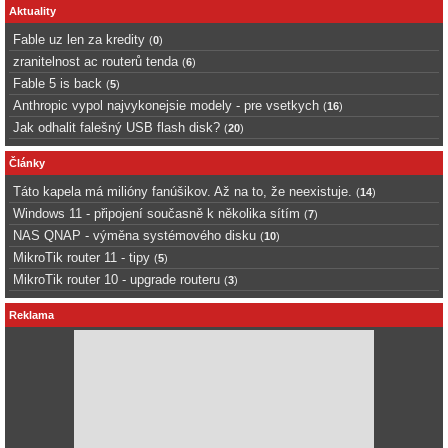
Aktuality
Fable uz len za kredity
(
0
)
zranitelnost ac routerů tenda
(
6
)
Fable 5 is back
(
5
)
Anthropic vypol najvykonejsie modely - pre vsetkych
(
16
)
Jak odhalit falešný USB flash disk?
(
20
)
Články
Táto kapela má milióny fanúšikov. Až na to, že neexistuje.
(
14
)
Windows 11 - připojení současně k několika sítím
(
7
)
NAS QNAP - výměna systémového disku
(
10
)
MikroTik router 11 - tipy
(
5
)
MikroTik router 10 - upgrade routeru
(
3
)
Reklama