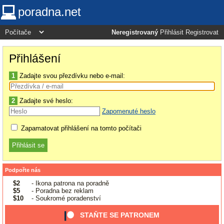
poradna.net
Neregistrovaný
Přihlásit
Registrovat
Přihlášení
1
Zadajte svou přezdívku nebo e-mail:
2
Zadajte své heslo:
Zapomenuté heslo
Zapamatovat přihlášení na tomto počítači
Podpořte nás
$2
- Ikona patrona na poradně
$5
- Poradna bez reklam
$10
- Soukromé poradenství
STAŇTE SE PATRONEM