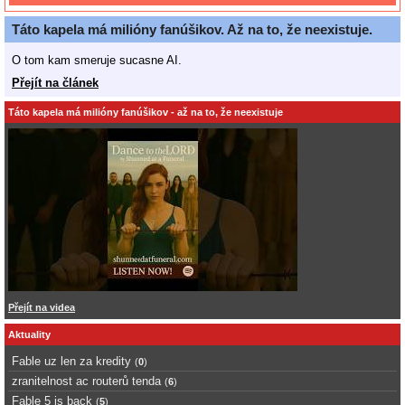
Táto kapela má milióny fanúšikov. Až na to, že neexistuje.
O tom kam smeruje sucasne AI.
Přejít na článek
Táto kapela má milióny fanúšikov - až na to, že neexistuje
Přejít na videa
Aktuality
Fable uz len za kredity
(
0
)
zranitelnost ac routerů tenda
(
6
)
Fable 5 is back
(
5
)