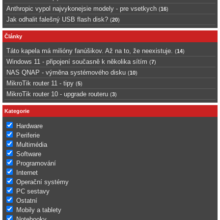
Anthropic vypol najvykonejsie modely - pre vsetkych
(
16
)
Jak odhalit falešný USB flash disk?
(
20
)
Články
Táto kapela má milióny fanúšikov. Až na to, že neexistuje.
(
14
)
Windows 11 - připojení současně k několika sítím
(
7
)
NAS QNAP - výměna systémového disku
(
10
)
MikroTik router 11 - tipy
(
5
)
MikroTik router 10 - upgrade routeru
(
3
)
Kategorie
Hardware
Periferie
Multimédia
Software
Programování
Internet
Operační systémy
PC sestavy
Ostatní
Mobily a tablety
Notebooky