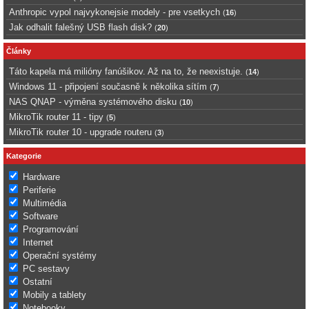
Anthropic vypol najvykonejsie modely - pre vsetkych
(
16
)
Jak odhalit falešný USB flash disk?
(
20
)
Články
Táto kapela má milióny fanúšikov. Až na to, že neexistuje.
(
14
)
Windows 11 - připojení současně k několika sítím
(
7
)
NAS QNAP - výměna systémového disku
(
10
)
MikroTik router 11 - tipy
(
5
)
MikroTik router 10 - upgrade routeru
(
3
)
Kategorie
Hardware
Periferie
Multimédia
Software
Programování
Internet
Operační systémy
PC sestavy
Ostatní
Mobily a tablety
Notebooky