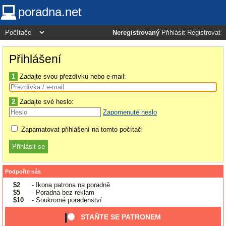
poradna.net
Neregistrovaný
Přihlásit
Registrovat
Přihlášení
1
Zadajte svou přezdívku nebo e-mail:
2
Zadajte své heslo:
Zapomenuté heslo
Zapamatovat přihlášení na tomto počítači
Podpořte nás
$2
- Ikona patrona na poradně
$5
- Poradna bez reklam
$10
- Soukromé poradenství
STAŇTE SE PATRONEM