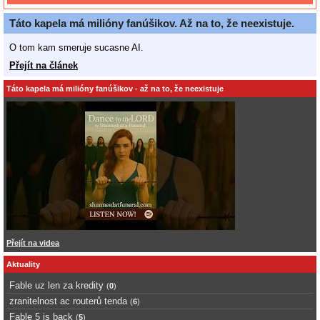
Táto kapela má milióny fanúšikov. Až na to, že neexistuje.
O tom kam smeruje sucasne AI.
Přejít na článek
Táto kapela má milióny fanúšikov - až na to, že neexistuje
Přejít na videa
Aktuality
Fable uz len za kredity
(
0
)
zranitelnost ac routerů tenda
(
6
)
Fable 5 is back
(
5
)