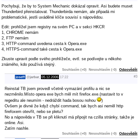
Pochybuji, že by to System Mechanic dokázal opravit. Asi budete muset
Thunderbird přeinstalovat. Thunderbirda nemám, ale připadá mi
problematické, jestli uváděné klíče souvisí s nápovědou.
Edit: prohlížel jsem registry na svém PC a v sekci HKCR
1, CHROME nemám
2, FTP nemám
3, HTTP-command uvedena cesta k Opera.exe
4, HTTPS-command také cesta k Opera.exe
Zkuste upravit podle svého prohlížeče, evtl. se podívejte u někoho
známého, kdo používá stejný.
Souhlasím (+0)
Nesouhlasím (-0)
Odpovědět
#3
joseff
@
jarbar
,
05.12.2006
17:22
Reinstal TB jsem provedl včetně vymazání profilu a nic se
nezměnilo.Místo opera exe bych měl mít firefox.exe.(nastavit to v
regeditu ale neumím - nedráždit hada bosou nohou
)
Ovšem je divné že když chybí command, tak bych asi neměl http
firefoxem otevřít, nebo se pletu?
No a nápověda v TB se při kliknutí má připojit na czilla stránky, takže je
online. Asi.
Zatím nashle.
Souhlasím (+0)
Nesouhlasím (-0)
Odpovědět