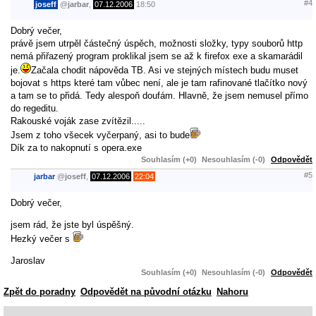
#4
joseff
@
jarbar
,
07.12.2006
18:50
Dobrý večer,
právě jsem utrpěl částečný úspěch, možnosti složky, typy souborů http
nemá přiřazený program proklikal jsem se až k firefox exe a skamarádil
je.
Začala chodit nápověda TB. Asi ve stejných místech budu muset
bojovat s https které tam vůbec není, ale je tam rafinované tlačítko nový
a tam se to přidá. Tedy alespoň doufám. Hlavně, že jsem nemusel přímo
do regeditu.
Rakouské voják zase zvítězil.....
Jsem z toho všecek vyčerpaný, asi to bude
Dík za to nakopnutí s opera.exe
Souhlasím (+0)
Nesouhlasím (-0)
Odpovědět
#5
jarbar
@
joseff
,
07.12.2006
22:04
Dobrý večer,
jsem rád, že jste byl úspěšný.
Hezký večer s
Jaroslav
Souhlasím (+0)
Nesouhlasím (-0)
Odpovědět
Zpět do poradny
Odpovědět na původní otázku
Nahoru