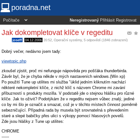
poradna.net
Neregistrovaný
Přihlásit
Registrovat
Jak dokompletovat klíče v regeditu
joseff
,
04.12.2006
20:52
,
Operační systémy
, 5 odpovědí (1846 zobrazení)
Dobrý večer, nedávno jsem tady:
viewtopic.php
zkoušel zjistit, proč mi nefunguje nápověda pro pošťáka thunderbirda.
Závěr byl, že je chyba někde v mých nastaveních windows.(Win xp)
Po použití Tune up utilites mi služba "úklid jedním kliknutím nachází
některé nekompletní klíče, z nichž klíč s názvem Chrome mi zavání
příbuzností s produkty mozilla. V podstatě jde o stejnou hlášku pro různé
klíče. Jak to oživit? Podotýkám že v regeditu nejsem vůbec znalý, jediné
co by mi šlo je označit a smazat, což je v těchto místech činnost poměrně
sebezničující. Případná rada by musela být srovnatelná s převedením
staré a slepé babičky přes ulici s výkopy pomocí hlasových povelů.
Zde jsou hlášky z Tune up utilites:
CHROME
------