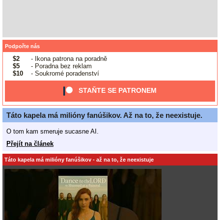
Podpořte nás
$2
- Ikona patrona na poradně
$5
- Poradna bez reklam
$10
- Soukromé poradenství
STAŇTE SE PATRONEM
Táto kapela má milióny fanúšikov. Až na to, že neexistuje.
O tom kam smeruje sucasne AI.
Přejít na článek
Táto kapela má milióny fanúšikov - až na to, že neexistuje