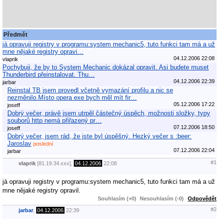
Předmět
já opravuji registry v programu:system mechanic5, tuto funkci tam má a už
mne nějaké registry opravi…
04.12.2006 22:08
vlaprik
Pochybuji, že by to System Mechanic dokázal opravit. Asi budete muset
Thunderbird přeinstalovat. Thu…
04.12.2006 22:39
jarbar
Reinstal TB jsem provedl včetně vymazání profilu a nic se
nezměnilo.Místo opera exe bych měl mít fir…
05.12.2006 17:22
joseff
Dobrý večer, právě jsem utrpěl částečný úspěch, možnosti složky, typy
souborů http nemá přiřazený pr…
07.12.2006 18:50
joseff
Dobrý večer, jsem rád, že jste byl úspěšný. Hezký večer s :beer:
Jaroslav
poslední
07.12.2006 22:04
jarbar
#1
vlaprik
[81.19.34.xxx],
04.12.2006
22:08
já opravuji registry v programu:system mechanic5, tuto funkci tam má a už
mne nějaké registry opravil.
Souhlasím (+0)
Nesouhlasím (-0)
Odpovědět
#2
jarbar
,
04.12.2006
22:39