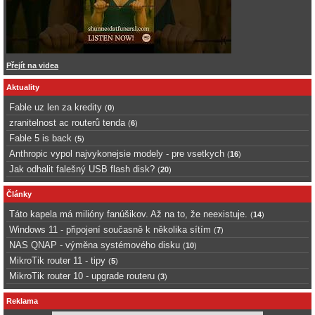
Přejít na videa
Aktuality
Fable uz len za kredity
(
0
)
zranitelnost ac routerů tenda
(
6
)
Fable 5 is back
(
5
)
Anthropic vypol najvykonejsie modely - pre vsetkych
(
16
)
Jak odhalit falešný USB flash disk?
(
20
)
Články
Táto kapela má milióny fanúšikov. Až na to, že neexistuje.
(
14
)
Windows 11 - připojení současně k několika sítím
(
7
)
NAS QNAP - výměna systémového disku
(
10
)
MikroTik router 11 - tipy
(
5
)
MikroTik router 10 - upgrade routeru
(
3
)
Reklama