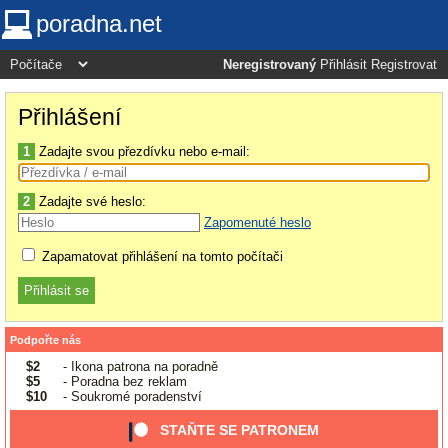
poradna.net
Neregistrovaný
Přihlásit
Registrovat
Přihlášení
1
Zadajte svou přezdívku nebo e-mail:
2
Zadajte své heslo:
Zapomenuté heslo
Zapamatovat přihlášení na tomto počítači
Podpořte nás
$2
- Ikona patrona na poradně
$5
- Poradna bez reklam
$10
- Soukromé poradenství
STAŇTE SE PATRONEM