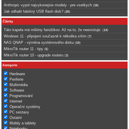
Anthropic vypol najvykonejsie modely - pre vsetkych
(
16
)
Jak odhalit falešný USB flash disk?
(
20
)
Články
Táto kapela má milióny fanúšikov. Až na to, že neexistuje.
(
14
)
Windows 11 - připojení současně k několika sítím
(
7
)
NAS QNAP - výměna systémového disku
(
10
)
MikroTik router 11 - tipy
(
5
)
MikroTik router 10 - upgrade routeru
(
3
)
Kategorie
Hardware
Periferie
Multimédia
Software
Programování
Internet
Operační systémy
PC sestavy
Ostatní
Mobily a tablety
Notebooky