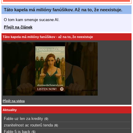
Táto kapela má milióny fanúšikov. Až na to, že neexistuje.
O tom kam smeruje sucasne AI.
Přejít na článek
Táto kapela má milióny fanúšikov - až na to, že neexistuje
Přejít na videa
Aktuality
Fable uz len za kredity
(
0
)
zranitelnost ac routerů tenda
(
6
)
Fable 5 is back
(
5
)