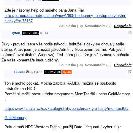
Zde je názorný help od našeho pana Jana Fiali
http://pc.poradna.net/question/view/78081-odepreny- pristup-do-vlastni-
slozky#re-78167
Souhlasím (+0)
Nesouhlasím (-0)
Odpovědět
#6
Tyfon
,
10.12.2006
01:14
Díky - provedl jsem vše podle návodu, bohužel složky se chovaly stále
stejně. A tak jsem je smazal jako Admin v Nouzovém režimu. Pak jsem
naformátoval disk (z Windows). Teď mám pocit, že je vše znovu v pořádku.
Za vaše komentáře budu vděčný.
Souhlasím (+0)
Nesouhlasím (-0)
Odpovědět
#7
Fuente
@
Tyfon
,
10.12.2006
07:46
Tohle mohlo počkat. Možná zablbla RAMka, možná se poškodilo
místečko na HDD.
Paměť si raději otestuj třeba programem MemTest86+ nebo GoldMemory
:
http://www.instaluj.cz/cz/katalog/utility/benchmark y-a-testy/memtest86/
GoldMemory
Pokud máš HDD Western Digital, použij Data Lifeguard ( vyber si ) :