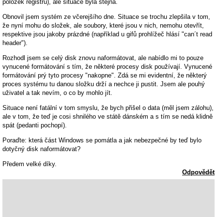
položek registru), ale situace byla stejná.
Obnovil jsem systém ze včerejšího dne. Situace se trochu zlepšila v tom,
že nyní mohu do složek, ale soubory, které jsou v nich, nemohu otevřít,
respektive jsou jakoby prázdné (například u gifů prohlížeč hlásí "can´t read
header").
Rozhodl jsem se celý disk znovu naformátovat, ale nabídlo mi to pouze
vynucené formátování s tím, že některé procesy disk používají. Vynucené
formátování prý tyto procesy "nakopne". Zdá se mi evidentní, že některý
proces systému tu danou složku drží a nechce ji pustit. Jsem ale pouhý
uživatel a tak nevím, o co by mohlo jít.
Situace není fatální v tom smyslu, že bych přišel o data (měl jsem zálohu),
ale v tom, že teď je cosi shnilého ve státě dánském a s tím se nedá klidně
spát (pedanti pochopí).
Poraďte: která část Windows se pomátla a jak nebezpečné by teď bylo
dotyčný disk naformátovat?
Předem velké díky.
Odpovědět