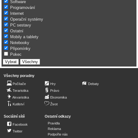
Software
Programování
Internet
Operační systémy
PC sestavy
Ostatní
Mobily a tablety
Notebooky
Připomínky
Pokec
Všechny poradny
Počítače
Hry
Debaty
Teraristika
Právo
Akvaristika
Ekonomika
Kutilství
Život
Sociální sítě
Ostatní odkazy
Pravidla
Facebook
Reklama
Twitter
Podpořte nás