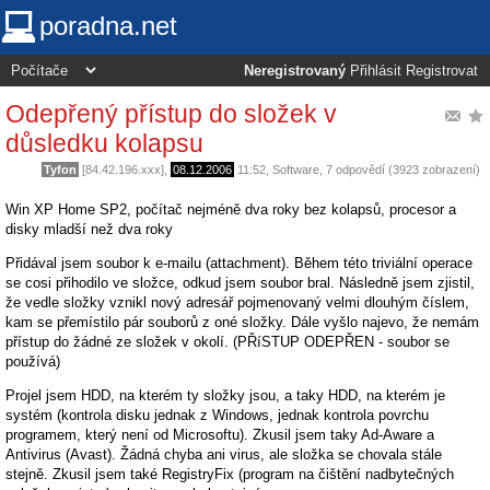
poradna.net
Neregistrovaný
Přihlásit
Registrovat
Odepřený přístup do složek v
důsledku kolapsu
Tyfon
[84.42.196.xxx],
08.12.2006
11:52
,
Software
, 7 odpovědí (3923 zobrazení)
Win XP Home SP2, počítač nejméně dva roky bez kolapsů, procesor a
disky mladší než dva roky
Přidával jsem soubor k e-mailu (attachment). Během této triviální operace
se cosi přihodilo ve složce, odkud jsem soubor bral. Následně jsem zjistil,
že vedle složky vznikl nový adresář pojmenovaný velmi dlouhým číslem,
kam se přemístilo pár souborů z oné složky. Dále vyšlo najevo, že nemám
přístup do žádné ze složek v okolí. (PŘíSTUP ODEPŘEN - soubor se
používá)
Projel jsem HDD, na kterém ty složky jsou, a taky HDD, na kterém je
systém (kontrola disku jednak z Windows, jednak kontrola povrchu
programem, který není od Microsoftu). Zkusil jsem taky Ad-Aware a
Antivirus (Avast). Žádná chyba ani virus, ale složka se chovala stále
stejně. Zkusil jsem také RegistryFix (program na čištění nadbytečných