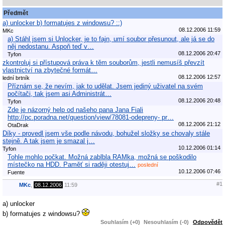
Předmět
a) unlocker b) formatujes z windowsu? ::)
08.12.2006 11:59
MKc
a) Stáhl jsem si Unlocker, je to fajn, umí soubor přesunout, ale já se do
něj nedostanu. Aspoň teď v…
08.12.2006 20:47
Tyfon
zkontroluj si přístupová práva k těm souborům, jestli nemusíš převzít
vlastnictví na zbytečné formát…
08.12.2006 12:57
lední brtník
Příznám se, že nevím, jak to udělat. Jsem jediný uživatel na svém
počítači, tak jsem asi Administrát…
08.12.2006 20:48
Tyfon
Zde je názorný help od našeho pana Jana Fiali
http://pc.poradna.net/question/view/78081-odepreny- pr…
08.12.2006 21:12
OtaDrak
Díky - provedl jsem vše podle návodu, bohužel složky se chovaly stále
stejně. A tak jsem je smazal j…
10.12.2006 01:14
Tyfon
Tohle mohlo počkat. Možná zablbla RAMka, možná se poškodilo
místečko na HDD. Paměť si raději otestuj…
poslední
10.12.2006 07:46
Fuente
#1
MKc
,
08.12.2006
11:59
a) unlocker
b) formatujes z windowsu?
Souhlasím (+0)
Nesouhlasím (-0)
Odpovědět