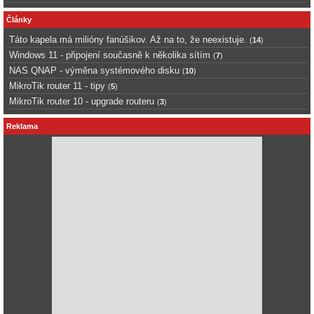
Články
Táto kapela má milióny fanúšikov. Až na to, že neexistuje.
(
14
)
Windows 11 - připojení současně k několika sítím
(
7
)
NAS QNAP - výměna systémového disku
(
10
)
MikroTik router 11 - tipy
(
5
)
MikroTik router 10 - upgrade routeru
(
3
)
Reklama