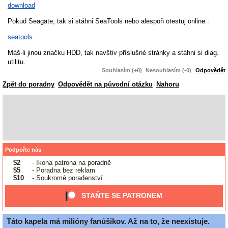
download
Pokud Seagate, tak si stáhni SeaTools nebo alespoň otestuj online :
seatools
Máš-li jinou značku HDD, tak navštiv příslušné stránky a stáhni si diag.
utilitu.
Souhlasím (+0)
Nesouhlasím (-0)
Odpovědět
Zpět do poradny
Odpovědět na původní otázku
Nahoru
Podpořte nás
$2
- Ikona patrona na poradně
$5
- Poradna bez reklam
$10
- Soukromé poradenství
STAŇTE SE PATRONEM
Táto kapela má milióny fanúšikov. Až na to, že neexistuje.