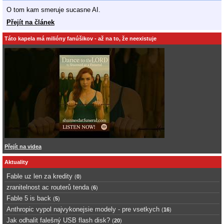
O tom kam smeruje sucasne AI.
Přejít na článek
Táto kapela má milióny fanúšikov - až na to, že neexistuje
Přejít na videa
Aktuality
Fable uz len za kredity
(
0
)
zranitelnost ac routerů tenda
(
6
)
Fable 5 is back
(
5
)
Anthropic vypol najvykonejsie modely - pre vsetkych
(
16
)
Jak odhalit falešný USB flash disk?
(
20
)