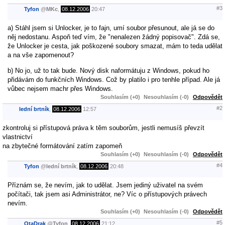
#3
Tyfon
@
MKc
,
08.12.2006
20:47
a) Stáhl jsem si Unlocker, je to fajn, umí soubor přesunout, ale já se do
něj nedostanu. Aspoň teď vím, že "nenalezen žádný popisovač". Zdá se,
že Unlocker je cesta, jak poškozené soubory smazat, mám to teda udělat
a na vše zapomenout?
b) No jo, už to tak bude. Nový disk naformátuju z Windows, pokud ho
přidávám do funkčních Windows. Což by platilo i pro tenhle případ. Ale já
vůbec nejsem machr přes Windows.
Souhlasím (+0)
Nesouhlasím (-0)
Odpovědět
#2
lední brtník
,
08.12.2006
12:57
zkontroluj si přístupová práva k těm souborům, jestli nemusíš převzít
vlastnictví
na zbytečné formátování zatím zapomeň
Souhlasím (+0)
Nesouhlasím (-0)
Odpovědět
#4
Tyfon
@
lední brtník
,
08.12.2006
20:48
Příznám se, že nevím, jak to udělat. Jsem jediný uživatel na svém
počítači, tak jsem asi Administrátor, ne? Víc o přístupových právech
nevím.
Souhlasím (+0)
Nesouhlasím (-0)
Odpovědět
#5
OtaDrak
@
Tyfon
,
08.12.2006
21:12