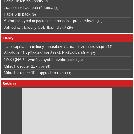
Fable uz len za kredity
(
0
)
zranitelnost ac routerů tenda
(
6
)
Fable 5 is back
(
5
)
Anthropic vypol najvykonejsie modely - pre vsetkych
(
16
)
Jak odhalit falešný USB flash disk?
(
20
)
Články
Táto kapela má milióny fanúšikov. Až na to, že neexistuje.
(
14
)
Windows 11 - připojení současně k několika sítím
(
7
)
NAS QNAP - výměna systémového disku
(
10
)
MikroTik router 11 - tipy
(
5
)
MikroTik router 10 - upgrade routeru
(
3
)
Reklama