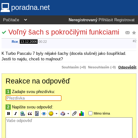
poradna.net
Neregistrovaný
Přihlásit
Registrovat
Voľný šach s pokročilými funkciami
#2
Rce
,
13.12.2006
00:22
K Turbo Pascalu 7 byly nějaké šachy (docela slušné) jako šoupříklad.
Jestli to najdu, chceš to majlnout?
Souhlasím (+0)
Nesouhlasím (-0)
Odpovědět
Reakce na odpověď
1
Zadajte svou přezdívku:
2
Napište svou odpověď:
Mimo téma