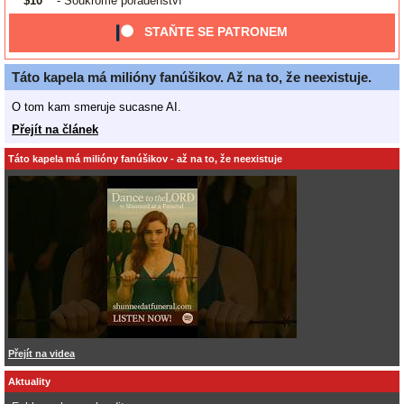
$10
- Soukromé poradenství
STAŇTE SE PATRONEM
Táto kapela má milióny fanúšikov. Až na to, že neexistuje.
O tom kam smeruje sucasne AI.
Přejít na článek
Táto kapela má milióny fanúšikov - až na to, že neexistuje
Přejít na videa
Aktuality