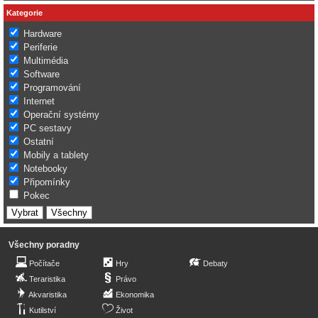
Kategorie
Hardware
Periferie
Multimédia
Software
Programování
Internet
Operační systémy
PC sestavy
Ostatní
Mobily a tablety
Notebooky
Připomínky
Pokec
Všechny poradny
Počítače
Hry
Debaty
Teraristika
Právo
Akvaristika
Ekonomika
Kutilství
Život