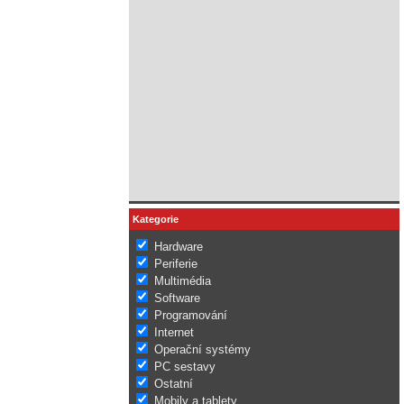
Kategorie
Hardware
Periferie
Multimédia
Software
Programování
Internet
Operační systémy
PC sestavy
Ostatní
Mobily a tablety