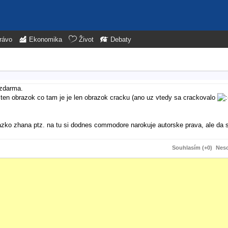
rávo
Ekonomika
Život
Debaty
 zdarma.
 ten obrazok co tam je je len obrazok cracku (ano uz vtedy sa crackovalo
tazko zhana ptz. na tu si dodnes commodore narokuje autorske prava, ale da s
Souhlasím (+0)
Neso