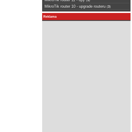
MikroTik router 10 - upgrade routeru
(
3
)
Reklama