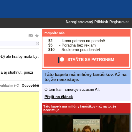
Neregistrovaný
Přihlásit
Registrovat
Podpořte nás
$2
- Ikona patrona na poradně
#9
$5
- Poradna bez reklam
$10
- Soukromé poradenství
) ale hra by mala byt
STAŇTE SE PATRONEM
a aj stiahnut, pouzi
Táto kapela má milióny fanúšikov. Až na
to, že neexistuje.
uhlasím (-0)
Odpovědět
O tom kam smeruje sucasne AI.
Přejít na článek
Táto kapela má milióny fanúšikov - až na to, že
neexistuje