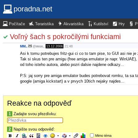
poradna.net
Počítače
Teraristika
Akvaristika
Kutilství
Hry
P
Voľný šach s pokročilými funkciami
MM..
@
msx.
,
13.12.2006
21:48
Asi k tomu potrebujes fritz-gui ci co to tam pise, to GUI asi nie je
Tak si skus ten pre amigu (free amiga emulator je napr. WinUAE),
od toho isteho autora, alebo pozri dalsie najdene odkazy...
P.S: jaj sorry pre amiga emulator budes potrebovat romku, ta sa 
google (amiga kickstart) a v prvych 10tich nejaky najdes...
Reakce na odpověď
1
Zadajte svou přezdívku:
2
Napište svou odpověď:
Mimo téma