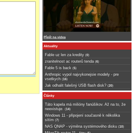
Přejít na videa
Aktuality
Fable uz len za kredity
(
0
)
zranitelnost ac routerů tenda
(
6
)
Fable 5 is back
(
5
)
Anthropic vypol najvykonejsie modely - pre
vsetkych
(
16
)
Jak odhalit falešný USB flash disk?
(
20
)
Články
Táto kapela má milióny fanúšikov. Až na to, že
neexistuje.
(
14
)
Windows 11 - připojení současně k několika
sítím
(
7
)
NAS QNAP - výměna systémového disku
(
10
)
MikroTik router 11 - tipy
(
5
)