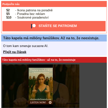
Podpořte nás
$2
- Ikona patrona na poradně
$5
- Poradna bez reklam
$10
- Soukromé poradenství
STAŇTE SE PATRONEM
Táto kapela má milióny fanúšikov. Až na to, že neexistuje.
O tom kam smeruje sucasne AI.
Přejít na článek
Táto kapela má milióny fanúšikov - až na to, že neexistuje