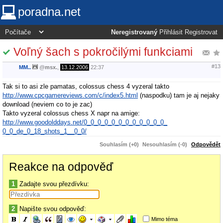
poradna.net
Neregistrovaný
Přihlásit
Registrovat
Voľný šach s pokročilými funkciami
#13
MM..
@
msx.
,
13.12.2006
22:37
Tak si to asi zle pamatas, colossus chess 4 vyzeral takto
http://www.cpcgamereviews.com/c/index5.html
(naspodku) tam je aj nejaky
download (neviem co to je zac)
Takto vyzeral colossus chess X napr na amige:
http://www.goodolddays.net/0_0_0_0_0_0_0_0_0_0_0_0_
0_0_de_0_18_shots_1__0_0/
Souhlasím (+0)
Nesouhlasím (-0)
Odpovědět
Reakce na odpověď
1
Zadajte svou přezdívku:
2
Napište svou odpověď:
Mimo téma