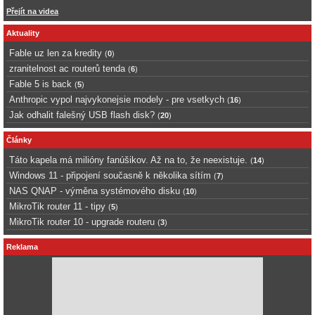
Přejít na videa
Aktuality
Fable uz len za kredity
(
0
)
zranitelnost ac routerů tenda
(
6
)
Fable 5 is back
(
5
)
Anthropic vypol najvykonejsie modely - pre vsetkych
(
16
)
Jak odhalit falešný USB flash disk?
(
20
)
Články
Táto kapela má milióny fanúšikov. Až na to, že neexistuje.
(
14
)
Windows 11 - připojení současně k několika sítím
(
7
)
NAS QNAP - výměna systémového disku
(
10
)
MikroTik router 11 - tipy
(
5
)
MikroTik router 10 - upgrade routeru
(
3
)
Reklama