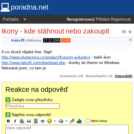
poradna.net
Neregistrovaný
Přihlásit
Registrovat
Ikony - kde stáhnout nebo zakoupit
#5
Kráťa
@
Miloslav
,
17.12.2006
14:05
A co zkusit nějaké free. Např.
http://www.slunecnice.cz/product/Kurzory-a-ikonky/
- balík ikon
http://www.tgtsoft.com/download.php
- ikonky do theme ve Windows
Nekoukal jsem, co tam je.
Souhlasím (+0)
Nesouhlasím (-0)
Odpovědět
Reakce na odpověď
1
Zadajte svou přezdívku:
2
Napište svou odpověď:
Mimo téma