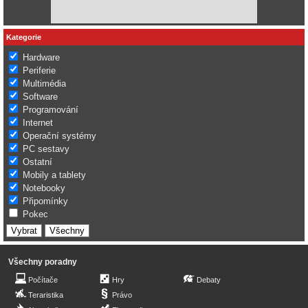
Kategorie
Hardware
Periferie
Multimédia
Software
Programování
Internet
Operační systémy
PC sestavy
Ostatní
Mobily a tablety
Notebooky
Připomínky
Pokec
Všechny poradny
Počítače
Hry
Debaty
Teraristika
Právo