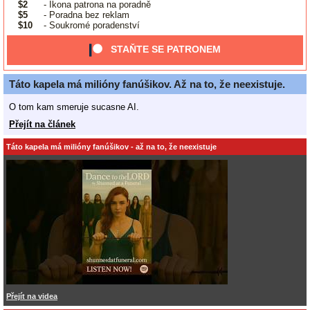
$2
- Ikona patrona na poradně
$5
- Poradna bez reklam
$10
- Soukromé poradenství
STAŇTE SE PATRONEM
Táto kapela má milióny fanúšikov. Až na to, že neexistuje.
O tom kam smeruje sucasne AI.
Přejít na článek
Táto kapela má milióny fanúšikov - až na to, že neexistuje
Přejít na videa