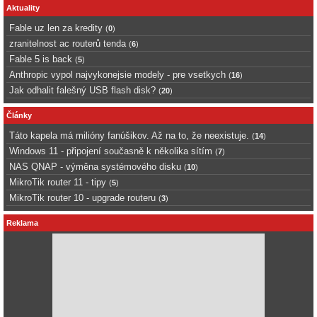
Aktuality
Fable uz len za kredity
(
0
)
zranitelnost ac routerů tenda
(
6
)
Fable 5 is back
(
5
)
Anthropic vypol najvykonejsie modely - pre vsetkych
(
16
)
Jak odhalit falešný USB flash disk?
(
20
)
Články
Táto kapela má milióny fanúšikov. Až na to, že neexistuje.
(
14
)
Windows 11 - připojení současně k několika sítím
(
7
)
NAS QNAP - výměna systémového disku
(
10
)
MikroTik router 11 - tipy
(
5
)
MikroTik router 10 - upgrade routeru
(
3
)
Reklama