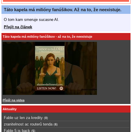
Táto kapela má milióny fanúšikov. Až na to, že neexistuje.
O tom kam smeruje sucasne AI.
Přejít na článek
Táto kapela má milióny fanúšikov - až na to, že neexistuje
Přejít na videa
Aktuality
Fable uz len za kredity
(
0
)
zranitelnost ac routerů tenda
(
6
)
Fable 5 is back
(
5
)