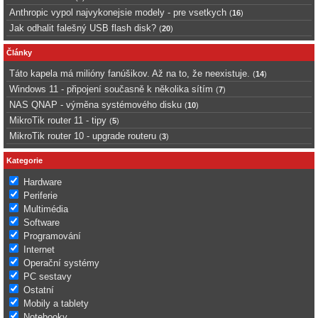
Anthropic vypol najvykonejsie modely - pre vsetkych
(
16
)
Jak odhalit falešný USB flash disk?
(
20
)
Články
Táto kapela má milióny fanúšikov. Až na to, že neexistuje.
(
14
)
Windows 11 - připojení současně k několika sítím
(
7
)
NAS QNAP - výměna systémového disku
(
10
)
MikroTik router 11 - tipy
(
5
)
MikroTik router 10 - upgrade routeru
(
3
)
Kategorie
Hardware
Periferie
Multimédia
Software
Programování
Internet
Operační systémy
PC sestavy
Ostatní
Mobily a tablety
Notebooky