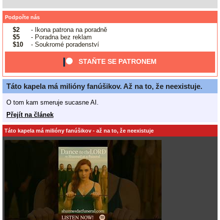
Podpořte nás
$2
- Ikona patrona na poradně
$5
- Poradna bez reklam
$10
- Soukromé poradenství
STAŇTE SE PATRONEM
Táto kapela má milióny fanúšikov. Až na to, že neexistuje.
O tom kam smeruje sucasne AI.
Přejít na článek
Táto kapela má milióny fanúšikov - až na to, že neexistuje