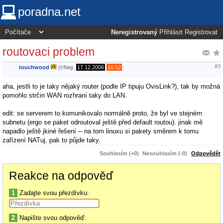
poradna.net
Neregistrovaný
Přihlásit
Registrovat
routovaci problem
#3
touchwood
@
fleg
,
17.12.2006
16:52
aha, jestli to je taky nějaký router (podle IP tipuju OvisLink?), tak by možná
pomohlo strčin WAN rozhraní taky do LAN.
edit: se serverem to komunikovalo normálně proto, že byl ve stejném
subnetu (ergo se paket odroutoval ještě před default routou). jinak mě
napadlo ještě jkiné řešení -- na tom linuxu si pakety směrem k tomu
zařízení NATuj, pak to půjde taky.
Souhlasím (+0)
Nesouhlasím (-0)
Odpovědět
Reakce na odpověď
1
Zadajte svou přezdívku:
2
Napište svou odpověď: