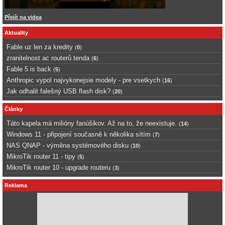
Přejít na videa
Aktuality
Fable uz len za kredity
(
0
)
zranitelnost ac routerů tenda
(
6
)
Fable 5 is back
(
5
)
Anthropic vypol najvykonejsie modely - pre vsetkych
(
16
)
Jak odhalit falešný USB flash disk?
(
20
)
Články
Táto kapela má milióny fanúšikov. Až na to, že neexistuje.
(
14
)
Windows 11 - připojení současně k několika sítím
(
7
)
NAS QNAP - výměna systémového disku
(
10
)
MikroTik router 11 - tipy
(
5
)
MikroTik router 10 - upgrade routeru
(
3
)
Reklama