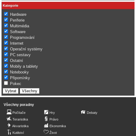
Kategorie
Hardware
Periferie
Multimédia
Software
Programování
Internet
Operační systémy
PC sestavy
Ostatní
Mobily a tablety
Notebooky
Připomínky
Pokec
Všechny poradny
Počítače
Hry
Debaty
Teraristika
Právo
Akvaristika
Ekonomika
Kutilství
Život