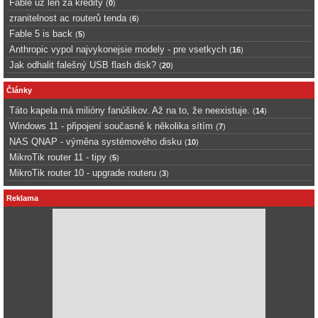
Fable uz len za kredity
(
0
)
zranitelnost ac routerů tenda
(
6
)
Fable 5 is back
(
5
)
Anthropic vypol najvykonejsie modely - pre vsetkych
(
16
)
Jak odhalit falešný USB flash disk?
(
20
)
Články
Táto kapela má milióny fanúšikov. Až na to, že neexistuje.
(
14
)
Windows 11 - připojení současně k několika sítím
(
7
)
NAS QNAP - výměna systémového disku
(
10
)
MikroTik router 11 - tipy
(
5
)
MikroTik router 10 - upgrade routeru
(
3
)
Reklama