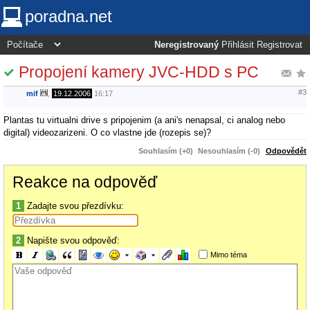
poradna.net
Neregistrovaný
Přihlásit
Registrovat
Propojení kamery JVC-HDD s PC
#3
mif
,
19.12.2006
16:17
Plantas tu virtualni drive s pripojenim (a ani's nenapsal, ci analog nebo
digital) videozarizeni. O co vlastne jde (rozepis se)?
Souhlasím (+0)
Nesouhlasím (-0)
Odpovědět
Reakce na odpověď
1
Zadajte svou přezdívku:
2
Napište svou odpověď:
Mimo téma