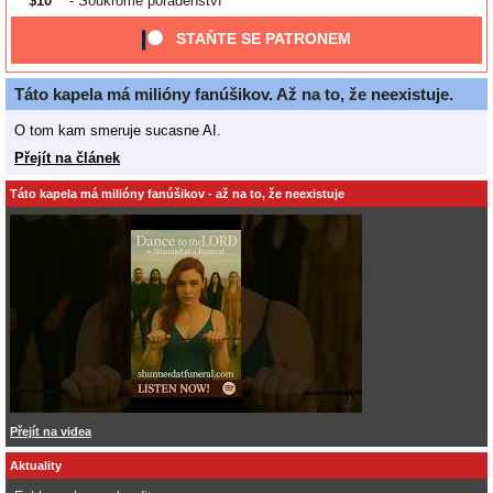
$10
- Soukromé poradenství
STAŇTE SE PATRONEM
Táto kapela má milióny fanúšikov. Až na to, že neexistuje.
O tom kam smeruje sucasne AI.
Přejít na článek
Táto kapela má milióny fanúšikov - až na to, že neexistuje
Přejít na videa
Aktuality