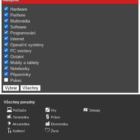
Hardware
Periferie
Multimédia
Software
Programování
Internet
Operační systémy
PC sestavy
Ostatní
Mobily a tablety
Notebooky
Připomínky
Pokec
Všechny poradny
Počítače
Hry
Debaty
Teraristika
Právo
Akvaristika
Ekonomika
Kutilství
Život