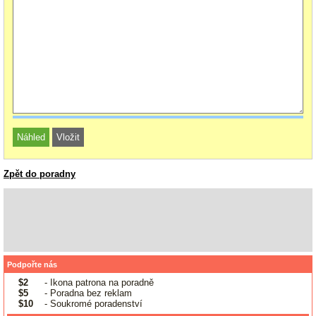
Zpět do poradny
Podpořte nás
$2
- Ikona patrona na poradně
$5
- Poradna bez reklam
$10
- Soukromé poradenství