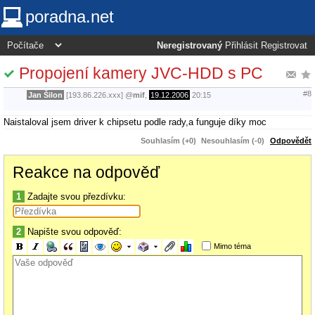
poradna.net
Neregistrovaný
Přihlásit
Registrovat
Propojení kamery JVC-HDD s PC
#8
Jan Šilon
[193.86.226.xxx]
@
mif
,
19.12.2006
20:15
Naistaloval jsem driver k chipsetu podle rady,a funguje díky moc
Souhlasím (+0)
Nesouhlasím (-0)
Odpovědět
Reakce na odpověď
1
Zadajte svou přezdívku:
2
Napište svou odpověď:
Mimo téma