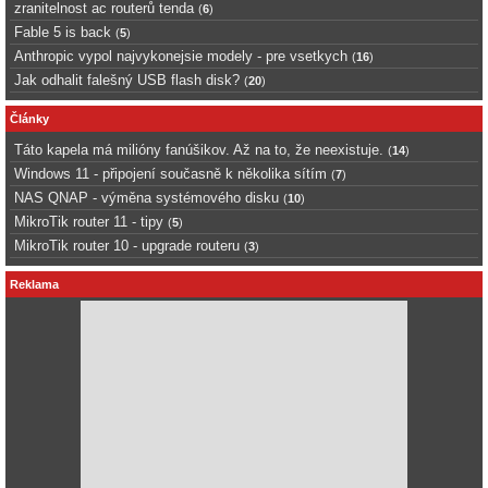
zranitelnost ac routerů tenda
(
6
)
Fable 5 is back
(
5
)
Anthropic vypol najvykonejsie modely - pre vsetkych
(
16
)
Jak odhalit falešný USB flash disk?
(
20
)
Články
Táto kapela má milióny fanúšikov. Až na to, že neexistuje.
(
14
)
Windows 11 - připojení současně k několika sítím
(
7
)
NAS QNAP - výměna systémového disku
(
10
)
MikroTik router 11 - tipy
(
5
)
MikroTik router 10 - upgrade routeru
(
3
)
Reklama