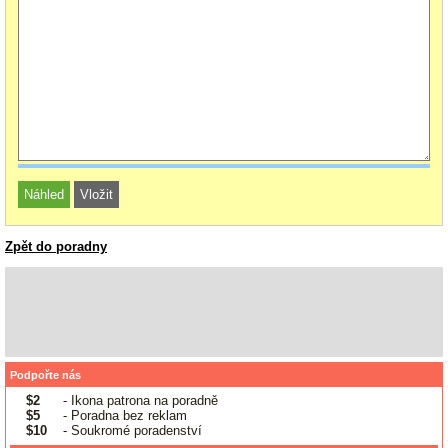
Zpět do poradny
Podpořte nás
$2
- Ikona patrona na poradně
$5
- Poradna bez reklam
$10
- Soukromé poradenství