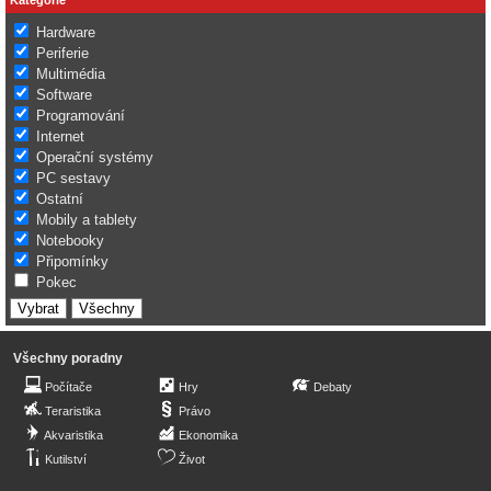
Hardware
Periferie
Multimédia
Software
Programování
Internet
Operační systémy
PC sestavy
Ostatní
Mobily a tablety
Notebooky
Připomínky
Pokec
Všechny poradny
Počítače
Hry
Debaty
Teraristika
Právo
Akvaristika
Ekonomika
Kutilství
Život