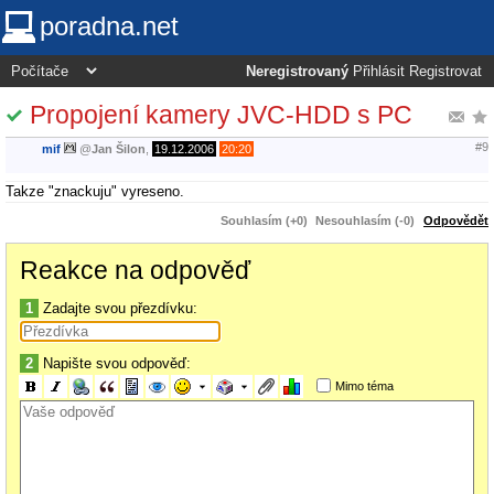
poradna.net
Neregistrovaný
Přihlásit
Registrovat
Propojení kamery JVC-HDD s PC
#9
mif
@
Jan Šilon
,
19.12.2006
20:20
Takze "znackuju" vyreseno.
Souhlasím (+0)
Nesouhlasím (-0)
Odpovědět
Reakce na odpověď
1
Zadajte svou přezdívku:
2
Napište svou odpověď:
Mimo téma