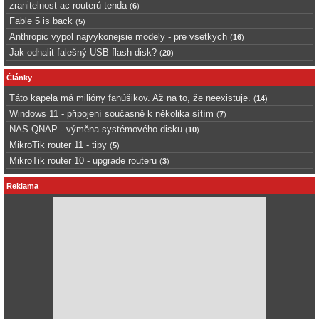
zranitelnost ac routerů tenda
(
6
)
Fable 5 is back
(
5
)
Anthropic vypol najvykonejsie modely - pre vsetkych
(
16
)
Jak odhalit falešný USB flash disk?
(
20
)
Články
Táto kapela má milióny fanúšikov. Až na to, že neexistuje.
(
14
)
Windows 11 - připojení současně k několika sítím
(
7
)
NAS QNAP - výměna systémového disku
(
10
)
MikroTik router 11 - tipy
(
5
)
MikroTik router 10 - upgrade routeru
(
3
)
Reklama