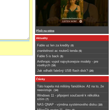
Přejít na videa
Aktuality
Fable uz len za kredity
(
0
)
zranitelnost ac routerů tenda
(
6
)
Fable 5 is back
(
5
)
Anthropic vypol najvykonejsie modely - pre
vsetkych
(
16
)
Jak odhalit falešný USB flash disk?
(
20
)
Články
Táto kapela má milióny fanúšikov. Až na to, že
neexistuje.
(
14
)
Windows 11 - připojení současně k několika
sítím
(
7
)
NAS QNAP - výměna systémového disku
(
10
)
MikroTik router 11 - tipy
(
5
)