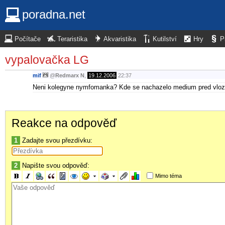
poradna.net
Počítače
Teraristika
Akvaristika
Kutilství
Hry
P
vypalovačka LG
mif
@
Redmarx N
,
19.12.2006
22:37
Neni kolegyne nymfomanka? Kde se nachazelo medium pred vl
Reakce na odpověď
1
Zadajte svou přezdívku:
2
Napište svou odpověď:
Mimo téma