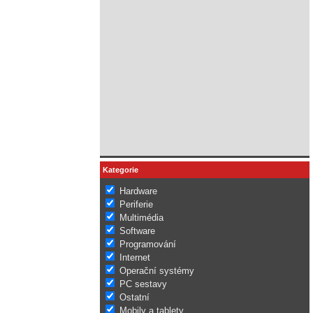
Kategorie
Hardware
Periferie
Multimédia
Software
Programování
Internet
Operační systémy
PC sestavy
Ostatní
Mobily a tablety