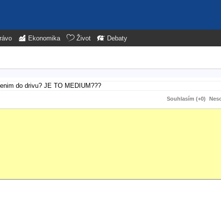
rávo
Ekonomika
Život
Debaty
ozenim do drivu? JE TO MEDIUM???
Souhlasím (+0)
Neso