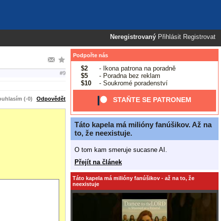
Neregistrovaný
Přihlásit
Registrovat
Podpořte nás
$2
- Ikona patrona na poradně
#9
$5
- Poradna bez reklam
$10
- Soukromé poradenství
uhlasím (-0)
Odpovědět
STAŇTE SE PATRONEM
Táto kapela má milióny fanúšikov. Až na
to, že neexistuje.
O tom kam smeruje sucasne AI.
Přejít na článek
Táto kapela má milióny fanúšikov - až na to, že
neexistuje