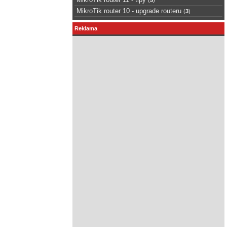
MikroTik router 10 - upgrade routeru
(
3
)
Reklama