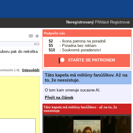
Neregistrovaný
Přihlásit
Registrovat
Podpořte nás
$2
- Ikona patrona na poradně
#12
$5
- Poradna bez reklam
$10
- Soukromé poradenství
ouboru pak do nekolika
STAŇTE SE PATRONEM
uhlasím (-0)
Odpovědět
Táto kapela má milióny fanúšikov. Až na
to, že neexistuje.
O tom kam smeruje sucasne AI.
Přejít na článek
Táto kapela má milióny fanúšikov - až na to, že
neexistuje