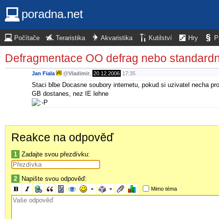
poradna.net
Počítače
Teraristika
Akvaristika
Kutilství
Hry
P
Defragmentace OO defrag nebo standardn
Jan Fiala
@
Vladimir
,
20.12.2006
17:35
Staci blbe Docasne soubory internetu, pokud si uzivatel necha pro
GB dostanes, nez IE lehne
Reakce na odpověď
1
Zadajte svou přezdívku:
2
Napište svou odpověď:
Mimo téma