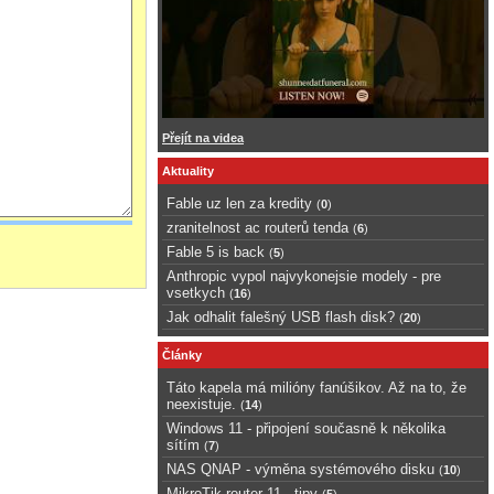
Přejít na videa
Aktuality
Fable uz len za kredity
(
0
)
zranitelnost ac routerů tenda
(
6
)
Fable 5 is back
(
5
)
Anthropic vypol najvykonejsie modely - pre
vsetkych
(
16
)
Jak odhalit falešný USB flash disk?
(
20
)
Články
Táto kapela má milióny fanúšikov. Až na to, že
neexistuje.
(
14
)
Windows 11 - připojení současně k několika
sítím
(
7
)
NAS QNAP - výměna systémového disku
(
10
)
MikroTik router 11 - tipy
(
5
)