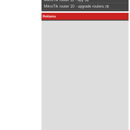
MikroTik router 10 - upgrade routeru
(
3
)
Reklama