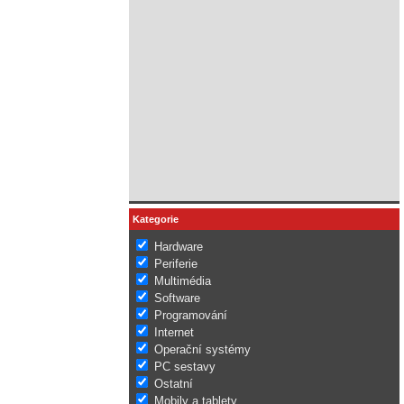
Kategorie
Hardware
Periferie
Multimédia
Software
Programování
Internet
Operační systémy
PC sestavy
Ostatní
Mobily a tablety