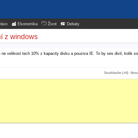
rávo
Ekonomika
Život
Debaty
í z windows
 ne velikost tech 10% z kapacity disku a pouziva IE. To by ses divil, kolik s
Souhlasím (+0)
Neso