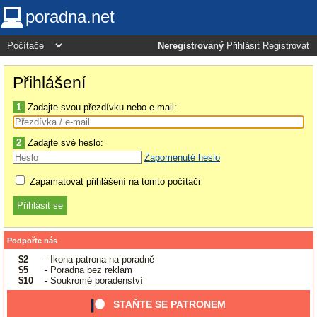
poradna.net
Neregistrovaný
Přihlásit
Registrovat
Přihlášení
1
Zadajte svou přezdívku nebo e-mail:
2
Zadajte své heslo:
Zapomenuté heslo
Zapamatovat přihlášení na tomto počítači
Podpořte nás
$2
- Ikona patrona na poradně
$5
- Poradna bez reklam
$10
- Soukromé poradenství
STAŇTE SE PATRONEM