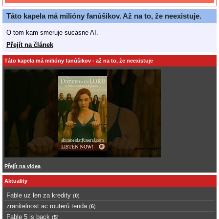
Táto kapela má milióny fanúšikov. Až na to, že neexistuje.
O tom kam smeruje sucasne AI.
Přejít na článek
Táto kapela má milióny fanúšikov - až na to, že neexistuje
Přejít na videa
Aktuality
Fable uz len za kredity
(
0
)
zranitelnost ac routerů tenda
(
6
)
Fable 5 is back
(
5
)