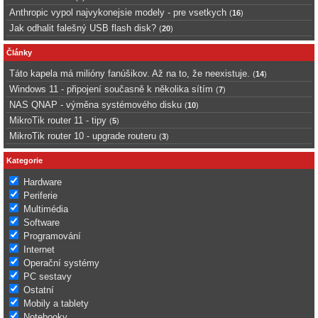
Anthropic vypol najvykonejsie modely - pre vsetkych
(
16
)
Jak odhalit falešný USB flash disk?
(
20
)
Články
Táto kapela má milióny fanúšikov. Až na to, že neexistuje.
(
14
)
Windows 11 - připojení současně k několika sítím
(
7
)
NAS QNAP - výměna systémového disku
(
10
)
MikroTik router 11 - tipy
(
5
)
MikroTik router 10 - upgrade routeru
(
3
)
Kategorie
Hardware
Periferie
Multimédia
Software
Programování
Internet
Operační systémy
PC sestavy
Ostatní
Mobily a tablety
Notebooky