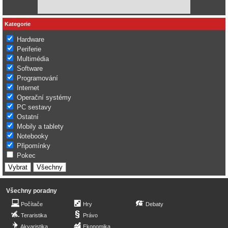
Kategorie
Hardware
Periferie
Multimédia
Software
Programování
Internet
Operační systémy
PC sestavy
Ostatní
Mobily a tablety
Notebooky
Připomínky
Pokec
Všechny poradny
Počítače
Hry
Debaty
Teraristika
Právo
Akvaristika
Ekonomika