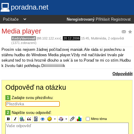
poradna.net
Neregistrovaný
Přihlásit
Registrovat
Media player
KedryVavrova8
[88.102.122.xxx],
20.12.2006
15:45
,
Multimédia
, 2 odpovědi
(1371 zobrazení)
Prosím vás nejsem žádnej počítačovej maniak.Ale ráda si poslechnu a
stáhnu hudbu do Windows Media player.Vždy mě načítávání trvalo pár
sekund teď to trvá hrozně dlouho a sek´á se to.Poraď te mi co stím.Hudbu
k životu fakt potřebuju.Díííííííííííííííík
Odpovědět
Odpověď na otázku
1
Zadajte svou přezdívku:
2
Napište svou odpověď:
Mimo téma