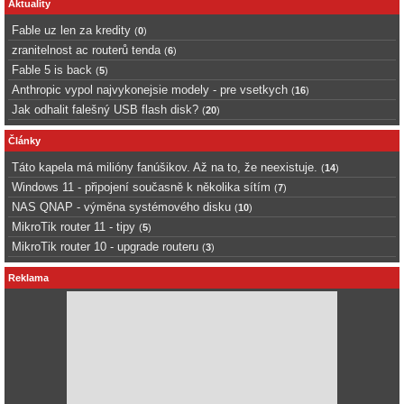
Aktuality
Fable uz len za kredity
(
0
)
zranitelnost ac routerů tenda
(
6
)
Fable 5 is back
(
5
)
Anthropic vypol najvykonejsie modely - pre vsetkych
(
16
)
Jak odhalit falešný USB flash disk?
(
20
)
Články
Táto kapela má milióny fanúšikov. Až na to, že neexistuje.
(
14
)
Windows 11 - připojení současně k několika sítím
(
7
)
NAS QNAP - výměna systémového disku
(
10
)
MikroTik router 11 - tipy
(
5
)
MikroTik router 10 - upgrade routeru
(
3
)
Reklama