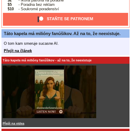
$2
- Ikona patrona na poradně
$5
- Poradna bez reklam
$10
- Soukromé poradenství
STAŇTE SE PATRONEM
Táto kapela má milióny fanúšikov. Až na to, že neexistuje.
O tom kam smeruje sucasne AI.
Přejít na článek
Táto kapela má milióny fanúšikov - až na to, že neexistuje
Přejít na videa