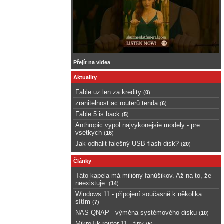
Přejít na videa
Aktuality
Fable uz len za kredity
(
0
)
zranitelnost ac routerů tenda
(
6
)
Fable 5 is back
(
5
)
Anthropic vypol najvykonejsie modely - pre
vsetkych
(
16
)
Jak odhalit falešný USB flash disk?
(
20
)
Články
Táto kapela má milióny fanúšikov. Až na to, že
neexistuje.
(
14
)
Windows 11 - připojení současně k několika
sítím
(
7
)
NAS QNAP - výměna systémového disku
(
10
)
MikroTik router 11 - tipy
(
5
)