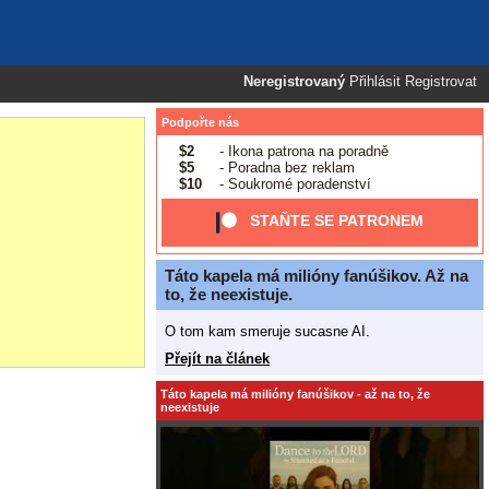
Neregistrovaný
Přihlásit
Registrovat
Podpořte nás
$2
- Ikona patrona na poradně
$5
- Poradna bez reklam
$10
- Soukromé poradenství
STAŇTE SE PATRONEM
Táto kapela má milióny fanúšikov. Až na
to, že neexistuje.
O tom kam smeruje sucasne AI.
Přejít na článek
Táto kapela má milióny fanúšikov - až na to, že
neexistuje