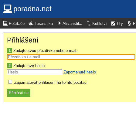
poradna.net
Počítače
Teraristika
Akvaristika
Kutilství
Hry
P
Přihlášení
1
Zadajte svou přezdívku nebo e-mail:
2
Zadajte své heslo:
Zapomenuté heslo
Zapamatovat přihlášení na tomto počítači