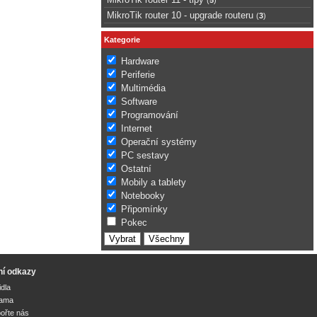
MikroTik router 10 - upgrade routeru
(
3
)
Kategorie
Hardware
Periferie
Multimédia
Software
Programování
Internet
Operační systémy
PC sestavy
Ostatní
Mobily a tablety
Notebooky
Připomínky
Pokec
ní odkazy
idla
lama
ořte nás