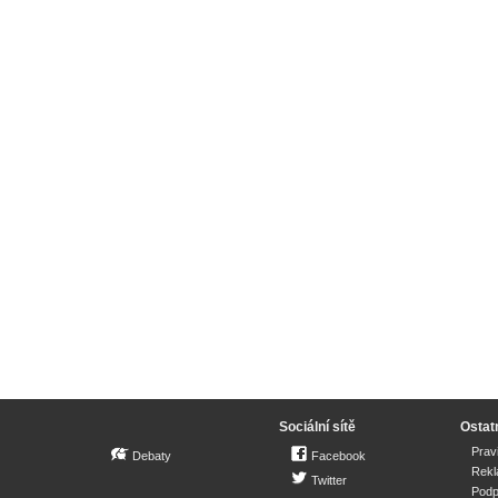
Sociální sítě
Ostat
Prav
Debaty
Facebook
Rek
Twitter
Podp