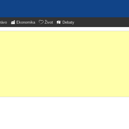
rávo
Ekonomika
Život
Debaty