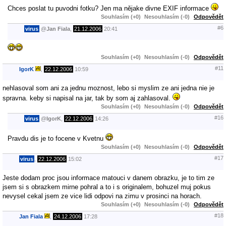
Chces poslat tu puvodni fotku? Jen ma nějake divne EXIF informace
Souhlasím (+0)
Nesouhlasím (-0)
Odpovědět
#6
virus
@
Jan Fiala
,
21.12.2006
20:41
Souhlasím (+0)
Nesouhlasím (-0)
Odpovědět
#11
IgorK
,
22.12.2006
10:59
nehlasoval som ani za jednu moznost, lebo si myslim ze ani jedna nie je
spravna. keby si napisal na jar, tak by som aj zahlasoval.
Souhlasím (+0)
Nesouhlasím (-0)
Odpovědět
#16
virus
@
IgorK
,
22.12.2006
14:26
Pravdu dis je to focene v Kvetnu
Souhlasím (+0)
Nesouhlasím (-0)
Odpovědět
#17
virus
,
22.12.2006
15:02
Jeste dodam proc jsou informace matouci v danem obrazku, je to tim ze
jsem si s obrazkem mirne pohral a to i s originalem, bohuzel muj pokus
nevysel cekal jsem ze vice lidi odpovi na zimu v prosinci na horach.
Souhlasím (+0)
Nesouhlasím (-0)
Odpovědět
#18
Jan Fiala
,
24.12.2006
17:28