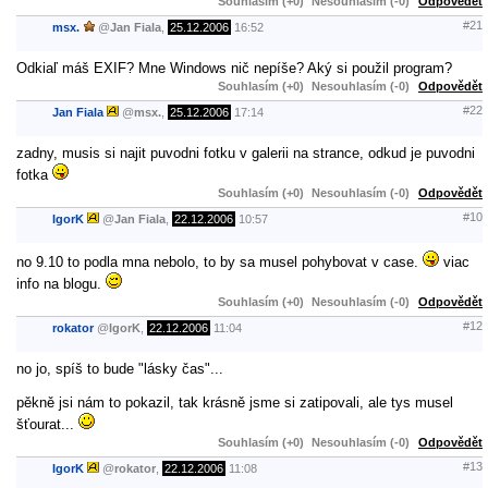
Souhlasím (+0)
Nesouhlasím (-0)
Odpovědět
#21
msx.
@
Jan Fiala
,
25.12.2006
16:52
Odkiaľ máš EXIF? Mne Windows nič nepíše? Aký si použil program?
Souhlasím (+0)
Nesouhlasím (-0)
Odpovědět
#22
Jan Fiala
@
msx.
,
25.12.2006
17:14
zadny, musis si najit puvodni fotku v galerii na strance, odkud je puvodni
fotka
Souhlasím (+0)
Nesouhlasím (-0)
Odpovědět
#10
IgorK
@
Jan Fiala
,
22.12.2006
10:57
no 9.10 to podla mna nebolo, to by sa musel pohybovat v case.
viac
info na blogu.
Souhlasím (+0)
Nesouhlasím (-0)
Odpovědět
#12
rokator
@
IgorK
,
22.12.2006
11:04
no jo, spíš to bude "lásky čas"...
pěkně jsi nám to pokazil, tak krásně jsme si zatipovali, ale tys musel
šťourat...
Souhlasím (+0)
Nesouhlasím (-0)
Odpovědět
#13
IgorK
@
rokator
,
22.12.2006
11:08