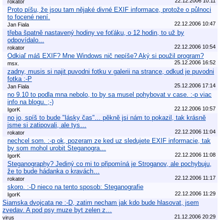
22.12.2006 10:11
rokator
Proto píšu, že jsou tam nějaké divné EXIF informace, protože o půlnoci
to focené není.
22.12.2006 10:47
Jan Fiala
třeba špatně nastavený hodiny ve foťáku, o 12 hodin, to už by
odpovídalo...
22.12.2006 10:54
rokator
Odkiaľ máš EXIF? Mne Windows nič nepíše? Aký si použil program?
25.12.2006 16:52
msx.
zadny, musis si najit puvodni fotku v galerii na strance, odkud je puvodni
fotka :-P
25.12.2006 17:14
Jan Fiala
no 9.10 to podla mna nebolo, to by sa musel pohybovat v case. :-p viac
info na blogu. ;-)
22.12.2006 10:57
IgorK
no jo, spíš to bude "lásky čas"... pěkně jsi nám to pokazil, tak krásně
jsme si zatipovali, ale tys…
22.12.2006 11:04
rokator
nechcel som. :-p ok, pozeram ze ked uz sledujete EXIF informacie, tak
by som mohol urobit Steganogra…
22.12.2006 11:08
IgorK
Steganography? Jediný co mi to připomíná je Stroganov, ale pochybuju,
že to bude hádanka o kravách…
22.12.2006 11:17
rokator
skoro. :-D nieco na tento sposob: Steganografie
22.12.2006 11:29
IgorK
Siamska dvojcata ne :-D, zatim necham jak kdo bude hlasovat, jsem
zvedav. A pod psy muze byt zelen z…
21.12.2006 20:29
virus