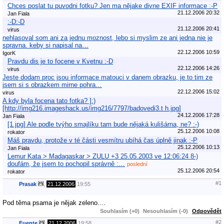
Chces poslat tu puvodni fotku? Jen ma nějake divne EXIF informace :-P
21.12.2006 20:32
Jan Fiala
:-D:-D
21.12.2006 20:41
virus
nehlasoval som ani za jednu moznost, lebo si myslim ze ani jedna nie je
spravna. keby si napisal na…
22.12.2006 10:59
IgorK
Pravdu dis je to focene v Kvetnu :-D
22.12.2006 14:26
virus
Jeste dodam proc jsou informace matouci v danem obrazku, je to tim ze
jsem si s obrazkem mirne pohra…
22.12.2006 15:02
virus
A kdy byla focena tato fotka? ]:)
[http://img216.imageshack.us/img216/7797/badovedi3.t h.jpg]
24.12.2006 17:28
Jan Fiala
[1.jpg] Ale podle tvýho smajlíku tam bude nějaká kulišárna, ne? :-)
25.12.2006 10:08
rokator
Máš pravdu, protože v té části vesmítru ubíhá čas úplně jinak :-P
25.12.2006 10:13
Jan Fiala
Lemur Kata > Madagaskar > ZULU +3 25.05.2003 ve 12:06:24 8-)
doufám, že jsem to pochopil správně :…
poslední
25.12.2006 20:54
rokator
#1
Prasak
,
21.12.2006
19:55
Pod těma psama je nějak zeleno....
Souhlasím (+0)
Nesouhlasím (-0)
Odpovědět
#2
Fuente
,
21.12.2006
19:58