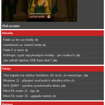
Přejít na videa
Aktuality
Fable uz len za kredity
(
0
)
zranitelnost ac routerů tenda
(
6
)
Fable 5 is back
(
5
)
Anthropic vypol najvykonejsie modely - pre vsetkych
(
16
)
Jak odhalit falešný USB flash disk?
(
20
)
Články
Táto kapela má milióny fanúšikov. Až na to, že neexistuje.
(
14
)
Windows 11 - připojení současně k několika sítím
(
7
)
NAS QNAP - výměna systémového disku
(
10
)
MikroTik router 11 - tipy
(
5
)
MikroTik router 10 - upgrade routeru
(
3
)
Reklama