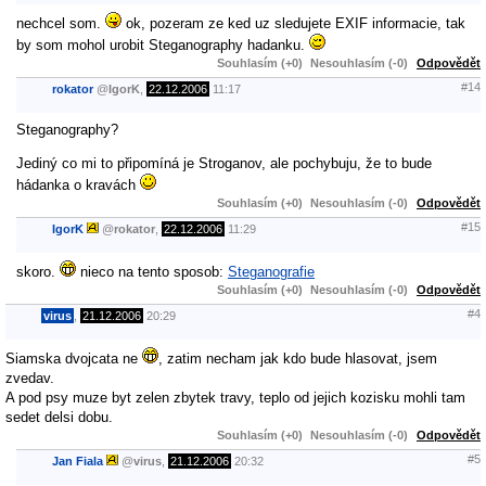
nechcel som.
ok, pozeram ze ked uz sledujete EXIF informacie, tak
by som mohol urobit Steganography hadanku.
Souhlasím (+0)
Nesouhlasím (-0)
Odpovědět
#14
rokator
@
IgorK
,
22.12.2006
11:17
Steganography?
Jediný co mi to připomíná je Stroganov, ale pochybuju, že to bude
hádanka o kravách
Souhlasím (+0)
Nesouhlasím (-0)
Odpovědět
#15
IgorK
@
rokator
,
22.12.2006
11:29
skoro.
nieco na tento sposob:
Steganografie
Souhlasím (+0)
Nesouhlasím (-0)
Odpovědět
#4
virus
,
21.12.2006
20:29
Siamska dvojcata ne
, zatim necham jak kdo bude hlasovat, jsem
zvedav.
A pod psy muze byt zelen zbytek travy, teplo od jejich kozisku mohli tam
sedet delsi dobu.
Souhlasím (+0)
Nesouhlasím (-0)
Odpovědět
#5
Jan Fiala
@
virus
,
21.12.2006
20:32