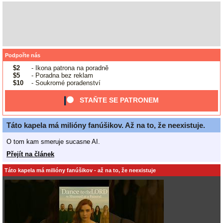
Podpořte nás
$2
- Ikona patrona na poradně
$5
- Poradna bez reklam
$10
- Soukromé poradenství
STAŇTE SE PATRONEM
Táto kapela má milióny fanúšikov. Až na to, že neexistuje.
O tom kam smeruje sucasne AI.
Přejít na článek
Táto kapela má milióny fanúšikov - až na to, že neexistuje