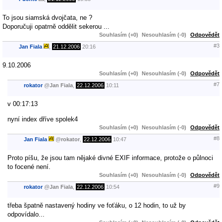
To jsou siamská dvojčata, ne ?
Doporučuji opatrně oddělit sekerou ...
Souhlasím (+0)
Nesouhlasím (-0)
Odpovědět
#3
Jan Fiala
,
21.12.2006
20:16
9.10.2006
Souhlasím (+0)
Nesouhlasím (-0)
Odpovědět
#7
rokator
@
Jan Fiala
,
22.12.2006
10:11
v 00:17:13
nyní index dříve spolek4
Souhlasím (+0)
Nesouhlasím (-0)
Odpovědět
#8
Jan Fiala
@
rokator
,
22.12.2006
10:47
Proto píšu, že jsou tam nějaké divné EXIF informace, protože o půlnoci
to focené není.
Souhlasím (+0)
Nesouhlasím (-0)
Odpovědět
#9
rokator
@
Jan Fiala
,
22.12.2006
10:54
třeba špatně nastavený hodiny ve foťáku, o 12 hodin, to už by
odpovídalo...