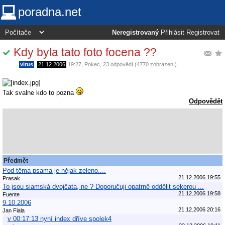
poradna.net
Neregistrovaný
Přihlásit
Registrovat
Kdy byla tato foto focena ??
virus
,
21.12.2006
19:27
,
Pokec
, 23 odpovědí (4770 zobrazení)
Tak svalne kdo to pozna
Odpovědět
Předmět
Pod těma psama je nějak zeleno....
21.12.2006 19:55
Prasak
To jsou siamská dvojčata, ne ? Doporučuji opatrně oddělit sekerou ...
21.12.2006 19:58
Fuente
9.10.2006
21.12.2006 20:16
Jan Fiala
v 00:17:13 nyní index dříve spolek4