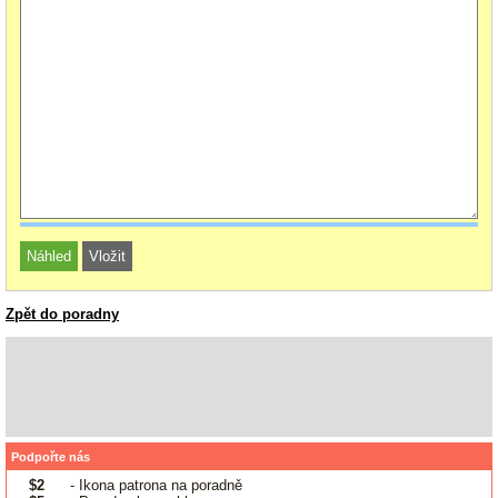
Zpět do poradny
Podpořte nás
$2
- Ikona patrona na poradně