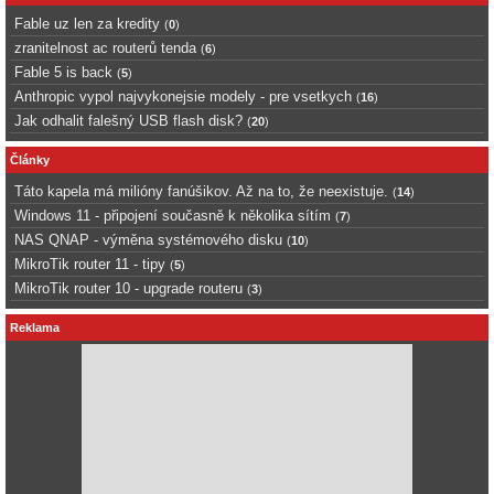
Fable uz len za kredity
(
0
)
zranitelnost ac routerů tenda
(
6
)
Fable 5 is back
(
5
)
Anthropic vypol najvykonejsie modely - pre vsetkych
(
16
)
Jak odhalit falešný USB flash disk?
(
20
)
Články
Táto kapela má milióny fanúšikov. Až na to, že neexistuje.
(
14
)
Windows 11 - připojení současně k několika sítím
(
7
)
NAS QNAP - výměna systémového disku
(
10
)
MikroTik router 11 - tipy
(
5
)
MikroTik router 10 - upgrade routeru
(
3
)
Reklama