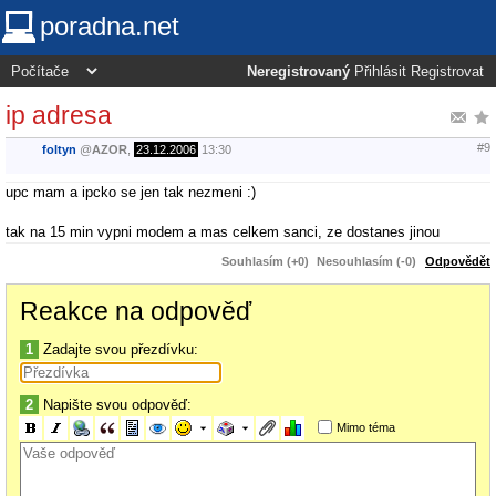
poradna.net
Neregistrovaný
Přihlásit
Registrovat
ip adresa
#9
foltyn
@
AZOR
,
23.12.2006
13:30
upc mam a ipcko se jen tak nezmeni :)
tak na 15 min vypni modem a mas celkem sanci, ze dostanes jinou
Souhlasím (+0)
Nesouhlasím (-0)
Odpovědět
Reakce na odpověď
1
Zadajte svou přezdívku:
2
Napište svou odpověď:
Mimo téma