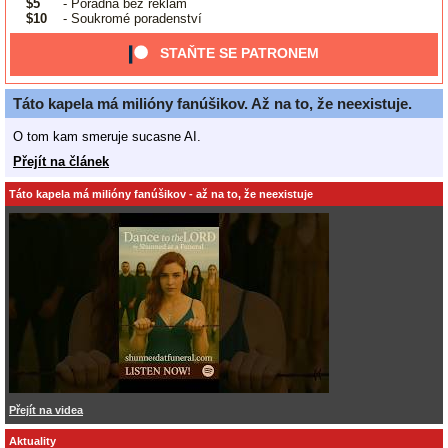
$5
- Poradna bez reklam
$10
- Soukromé poradenství
STAŇTE SE PATRONEM
Táto kapela má milióny fanúšikov. Až na to, že neexistuje.
O tom kam smeruje sucasne AI.
Přejít na článek
Táto kapela má milióny fanúšikov - až na to, že neexistuje
Přejít na videa
Aktuality