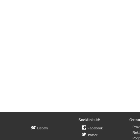
Sociální sítě
Ostat
Prav
Debaty
Facebook
Rek
Twitter
Podp