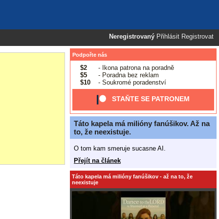
Neregistrovaný
Přihlásit
Registrovat
Podpořte nás
$2
- Ikona patrona na poradně
$5
- Poradna bez reklam
$10
- Soukromé poradenství
STAŇTE SE PATRONEM
Táto kapela má milióny fanúšikov. Až na
to, že neexistuje.
O tom kam smeruje sucasne AI.
Přejít na článek
Táto kapela má milióny fanúšikov - až na to, že
neexistuje