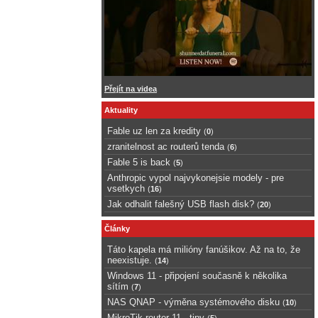
Přejít na videa
Aktuality
Fable uz len za kredity
(
0
)
zranitelnost ac routerů tenda
(
6
)
Fable 5 is back
(
5
)
Anthropic vypol najvykonejsie modely - pre
vsetkych
(
16
)
Jak odhalit falešný USB flash disk?
(
20
)
Články
Táto kapela má milióny fanúšikov. Až na to, že
neexistuje.
(
14
)
Windows 11 - připojení současně k několika
sítím
(
7
)
NAS QNAP - výměna systémového disku
(
10
)
MikroTik router 11 - tipy
(
5
)