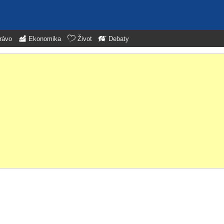
rávo
Ekonomika
Život
Debaty