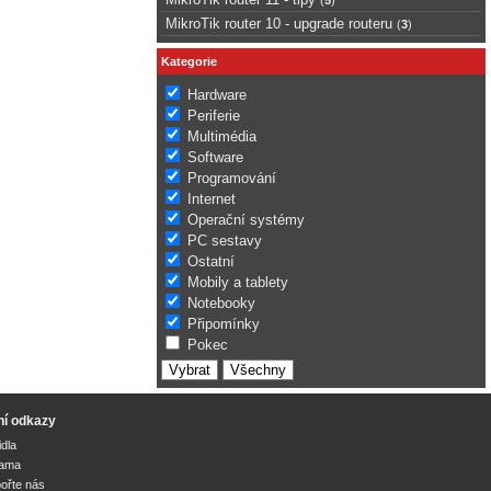
MikroTik router 10 - upgrade routeru
(
3
)
Kategorie
Hardware
Periferie
Multimédia
Software
Programování
Internet
Operační systémy
PC sestavy
Ostatní
Mobily a tablety
Notebooky
Připomínky
Pokec
ní odkazy
idla
lama
ořte nás