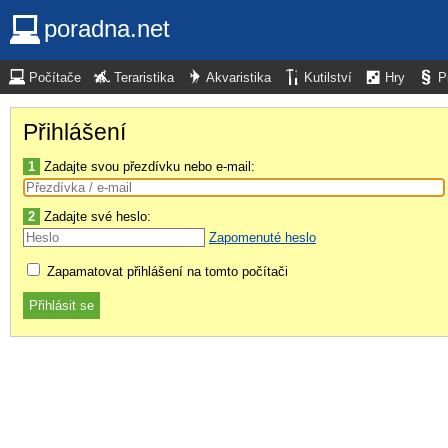
poradna.net
Počítače
Teraristika
Akvaristika
Kutilství
Hry
P
Přihlášení
1
Zadajte svou přezdívku nebo e-mail:
2
Zadajte své heslo:
Zapomenuté heslo
Zapamatovat přihlášení na tomto počítači