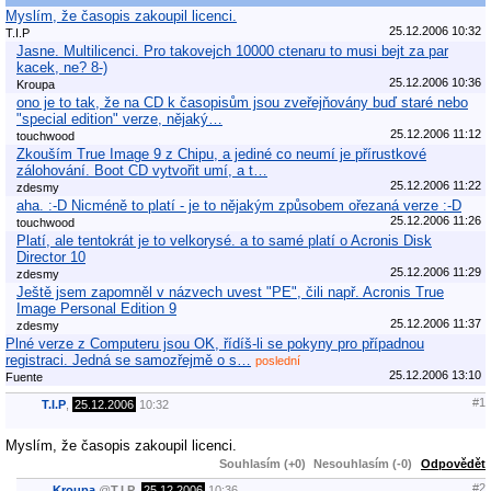
Myslím, že časopis zakoupil licenci.
25.12.2006 10:32
T.I.P
Jasne. Multilicenci. Pro takovejch 10000 ctenaru to musi bejt za par
kacek, ne? 8-)
25.12.2006 10:36
Kroupa
ono je to tak, že na CD k časopisům jsou zveřejňovány buď staré nebo
"special edition" verze, nějaký…
25.12.2006 11:12
touchwood
Zkouším True Image 9 z Chipu, a jediné co neumí je přírustkové
zálohování. Boot CD vytvořit umí, a t…
25.12.2006 11:22
zdesmy
aha. :-D Nicméně to platí - je to nějakým způsobem ořezaná verze :-D
25.12.2006 11:26
touchwood
Platí, ale tentokrát je to velkorysé. a to samé platí o Acronis Disk
Director 10
25.12.2006 11:29
zdesmy
Ještě jsem zapomněl v názvech uvest "PE", čili např. Acronis True
Image Personal Edition 9
25.12.2006 11:37
zdesmy
Plné verze z Computeru jsou OK, řídíš-li se pokyny pro případnou
registraci. Jedná se samozřejmě o s…
poslední
25.12.2006 13:10
Fuente
#1
T.I.P
,
25.12.2006
10:32
Myslím, že časopis zakoupil licenci.
Souhlasím (+0)
Nesouhlasím (-0)
Odpovědět
#2
Kroupa
@
T.I.P
,
25.12.2006
10:36