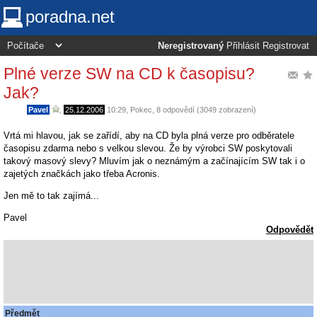
poradna.net
Neregistrovaný
Přihlásit
Registrovat
Plné verze SW na CD k časopisu?
Jak?
Pavel
,
25.12.2006
10:29
,
Pokec
, 8 odpovědí (3049 zobrazení)
Vrtá mi hlavou, jak se zařídí, aby na CD byla plná verze pro odběratele
časopisu zdarma nebo s velkou slevou. Že by výrobci SW poskytovali
takový masový slevy? Mluvím jak o neznámým a začínajícím SW tak i o
zajetých značkách jako třeba Acronis.
Jen mě to tak zajímá...
Pavel
Odpovědět
Předmět