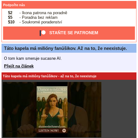
Podpořte nás
$2
- Ikona patrona na poradně
$5
- Poradna bez reklam
$10
- Soukromé poradenství
STAŇTE SE PATRONEM
Táto kapela má milióny fanúšikov. Až na to, že neexistuje.
O tom kam smeruje sucasne AI.
Přejít na článek
Táto kapela má milióny fanúšikov - až na to, že neexistuje