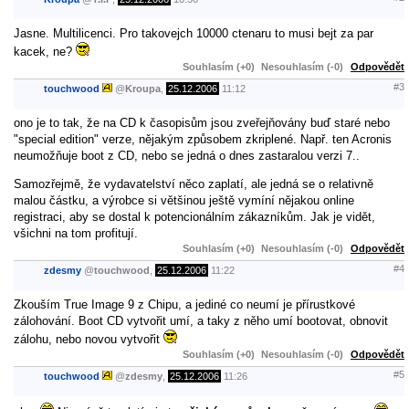
Jasne. Multilicenci. Pro takovejch 10000 ctenaru to musi bejt za par
kacek, ne?
Souhlasím (+0)
Nesouhlasím (-0)
Odpovědět
#3
touchwood
@
Kroupa
,
25.12.2006
11:12
ono je to tak, že na CD k časopisům jsou zveřejňovány buď staré nebo
"special edition" verze, nějakým způsobem zkriplené. Např. ten Acronis
neumožňuje boot z CD, nebo se jedná o dnes zastaralou verzi 7..
Samozřejmě, že vydavatelství něco zaplatí, ale jedná se o relativně
malou částku, a výrobce si většinou ještě vymíní nějakou online
registraci, aby se dostal k potencionálním zákazníkům. Jak je vidět,
všichni na tom profitují.
Souhlasím (+0)
Nesouhlasím (-0)
Odpovědět
#4
zdesmy
@
touchwood
,
25.12.2006
11:22
Zkouším True Image 9 z Chipu, a jediné co neumí je přírustkové
zálohování. Boot CD vytvořit umí, a taky z něho umí bootovat, obnovit
zálohu, nebo novou vytvořit
Souhlasím (+0)
Nesouhlasím (-0)
Odpovědět
#5
touchwood
@
zdesmy
,
25.12.2006
11:26