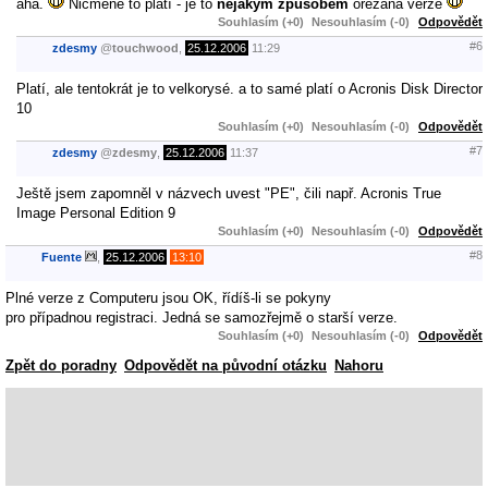
aha.
Nicméně to platí - je to
nějakým způsobem
ořezaná verze
Souhlasím (+0)
Nesouhlasím (-0)
Odpovědět
#6
zdesmy
@
touchwood
,
25.12.2006
11:29
Platí, ale tentokrát je to velkorysé. a to samé platí o Acronis Disk Director
10
Souhlasím (+0)
Nesouhlasím (-0)
Odpovědět
#7
zdesmy
@
zdesmy
,
25.12.2006
11:37
Ještě jsem zapomněl v názvech uvest "PE", čili např. Acronis True
Image Personal Edition 9
Souhlasím (+0)
Nesouhlasím (-0)
Odpovědět
#8
Fuente
,
25.12.2006
13:10
Plné verze z Computeru jsou OK, řídíš-li se pokyny
pro případnou registraci. Jedná se samozřejmě o starší verze.
Souhlasím (+0)
Nesouhlasím (-0)
Odpovědět
Zpět do poradny
Odpovědět na původní otázku
Nahoru