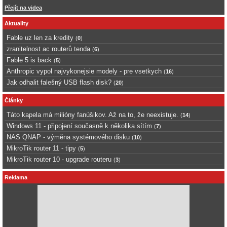
Přejít na videa
Aktuality
Fable uz len za kredity
(
0
)
zranitelnost ac routerů tenda
(
6
)
Fable 5 is back
(
5
)
Anthropic vypol najvykonejsie modely - pre vsetkych
(
16
)
Jak odhalit falešný USB flash disk?
(
20
)
Články
Táto kapela má milióny fanúšikov. Až na to, že neexistuje.
(
14
)
Windows 11 - připojení současně k několika sítím
(
7
)
NAS QNAP - výměna systémového disku
(
10
)
MikroTik router 11 - tipy
(
5
)
MikroTik router 10 - upgrade routeru
(
3
)
Reklama