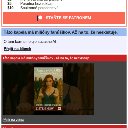
$5
- Poradna bez reklam
$10
- Soukromé poradenství
STAŇTE SE PATRONEM
Táto kapela má milióny fanúšikov. Až na to, že neexistuje.
O tom kam smeruje sucasne AI.
Přejít na článek
Táto kapela má milióny fanúšikov - až na to, že neexistuje
Přejít na videa