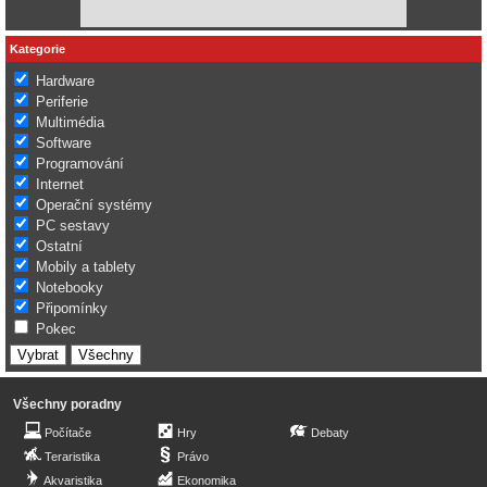
Kategorie
Hardware
Periferie
Multimédia
Software
Programování
Internet
Operační systémy
PC sestavy
Ostatní
Mobily a tablety
Notebooky
Připomínky
Pokec
Všechny poradny
Počítače
Hry
Debaty
Teraristika
Právo
Akvaristika
Ekonomika