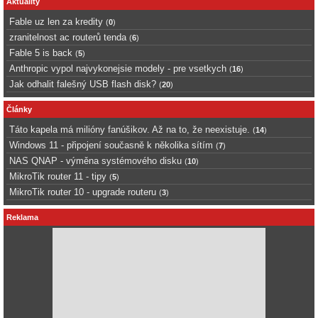
Aktuality
Fable uz len za kredity
(
0
)
zranitelnost ac routerů tenda
(
6
)
Fable 5 is back
(
5
)
Anthropic vypol najvykonejsie modely - pre vsetkych
(
16
)
Jak odhalit falešný USB flash disk?
(
20
)
Články
Táto kapela má milióny fanúšikov. Až na to, že neexistuje.
(
14
)
Windows 11 - připojení současně k několika sítím
(
7
)
NAS QNAP - výměna systémového disku
(
10
)
MikroTik router 11 - tipy
(
5
)
MikroTik router 10 - upgrade routeru
(
3
)
Reklama