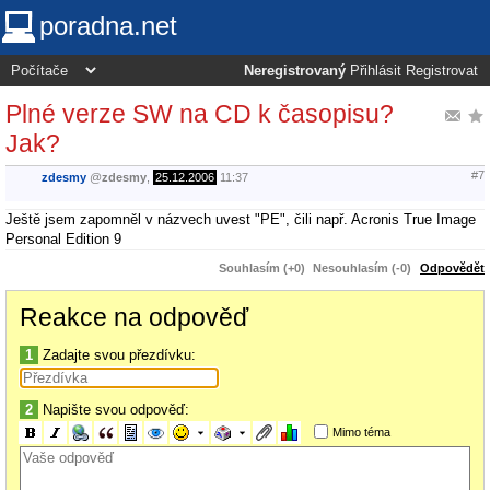
poradna.net
Neregistrovaný
Přihlásit
Registrovat
Plné verze SW na CD k časopisu?
Jak?
#7
zdesmy
@
zdesmy
,
25.12.2006
11:37
Ještě jsem zapomněl v názvech uvest "PE", čili např. Acronis True Image
Personal Edition 9
Souhlasím (+0)
Nesouhlasím (-0)
Odpovědět
Reakce na odpověď
1
Zadajte svou přezdívku:
2
Napište svou odpověď:
Mimo téma