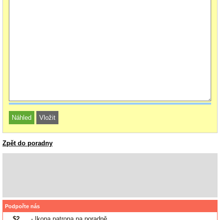
Zpět do poradny
Podpořte nás
$2
- Ikona patrona na poradně