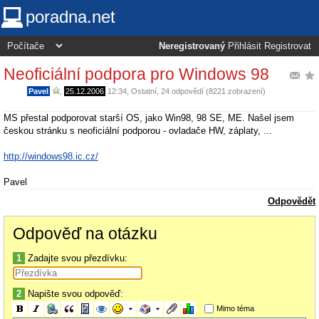
poradna.net
Neregistrovaný
Přihlásit
Registrovat
Neoficiální podpora pro Windows 98
Pavel
,
25.12.2006
12:34
,
Ostatní
, 24 odpovědí (8221 zobrazení)
MS přestal podporovat starší OS, jako Win98, 98 SE, ME. Našel jsem
českou stránku s neoficiální podporou - ovladače HW, záplaty, ...
http://windows98.ic.cz/
Pavel
Odpovědět
Odpověď na otázku
1
Zadajte svou přezdívku:
2
Napište svou odpověď:
Mimo téma