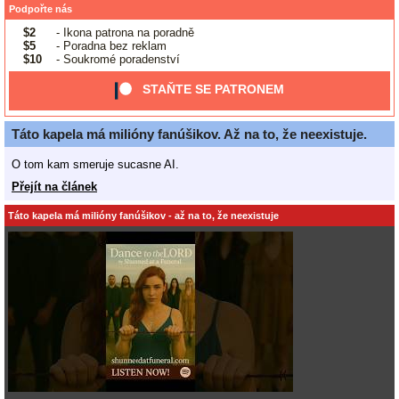
Podpořte nás
$2
- Ikona patrona na poradně
$5
- Poradna bez reklam
$10
- Soukromé poradenství
STAŇTE SE PATRONEM
Táto kapela má milióny fanúšikov. Až na to, že neexistuje.
O tom kam smeruje sucasne AI.
Přejít na článek
Táto kapela má milióny fanúšikov - až na to, že neexistuje