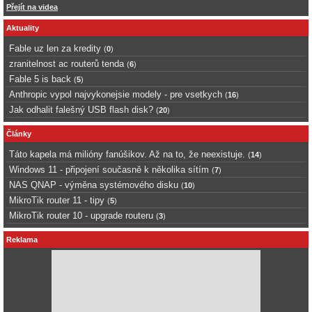
Přejít na videa
Aktuality
Fable uz len za kredity
(
0
)
zranitelnost ac routerů tenda
(
6
)
Fable 5 is back
(
5
)
Anthropic vypol najvykonejsie modely - pre vsetkych
(
16
)
Jak odhalit falešný USB flash disk?
(
20
)
Články
Táto kapela má milióny fanúšikov. Až na to, že neexistuje.
(
14
)
Windows 11 - připojení současně k několika sítím
(
7
)
NAS QNAP - výměna systémového disku
(
10
)
MikroTik router 11 - tipy
(
5
)
MikroTik router 10 - upgrade routeru
(
3
)
Reklama