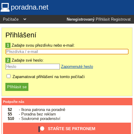
poradna.net
Neregistrovaný
Přihlásit
Registrovat
Přihlášení
1
Zadajte svou přezdívku nebo e-mail:
2
Zadajte své heslo:
Zapomenuté heslo
Zapamatovat přihlášení na tomto počítači
Podpořte nás
$2
- Ikona patrona na poradně
$5
- Poradna bez reklam
$10
- Soukromé poradenství
STAŇTE SE PATRONEM