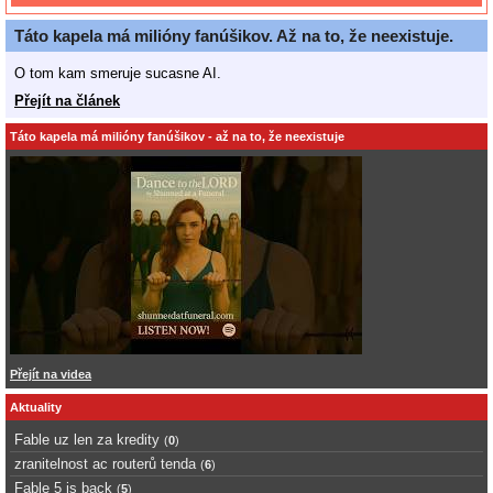
Táto kapela má milióny fanúšikov. Až na to, že neexistuje.
O tom kam smeruje sucasne AI.
Přejít na článek
Táto kapela má milióny fanúšikov - až na to, že neexistuje
Přejít na videa
Aktuality
Fable uz len za kredity
(
0
)
zranitelnost ac routerů tenda
(
6
)
Fable 5 is back
(
5
)