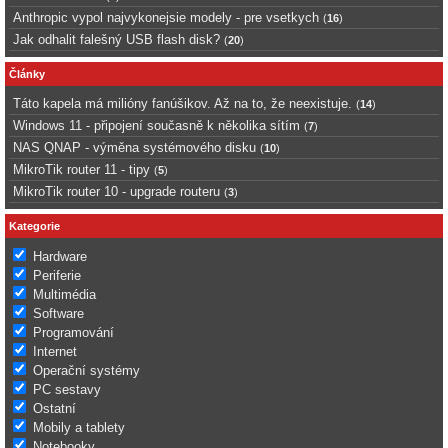
Anthropic vypol najvykonejsie modely - pre vsetkych
(
16
)
Jak odhalit falešný USB flash disk?
(
20
)
Články
Táto kapela má milióny fanúšikov. Až na to, že neexistuje.
(
14
)
Windows 11 - připojení současně k několika sítím
(
7
)
NAS QNAP - výměna systémového disku
(
10
)
MikroTik router 11 - tipy
(
5
)
MikroTik router 10 - upgrade routeru
(
3
)
Kategorie
Hardware
Periferie
Multimédia
Software
Programování
Internet
Operační systémy
PC sestavy
Ostatní
Mobily a tablety
Notebooky