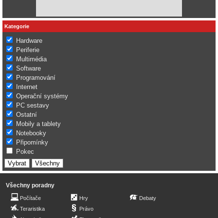
Kategorie
Hardware
Periferie
Multimédia
Software
Programování
Internet
Operační systémy
PC sestavy
Ostatní
Mobily a tablety
Notebooky
Připomínky
Pokec
Všechny poradny
Počítače
Hry
Debaty
Teraristika
Právo