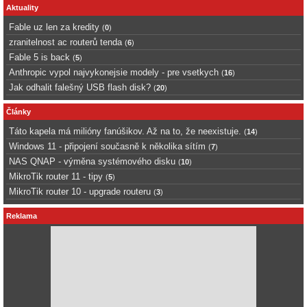
Aktuality
Fable uz len za kredity
(
0
)
zranitelnost ac routerů tenda
(
6
)
Fable 5 is back
(
5
)
Anthropic vypol najvykonejsie modely - pre vsetkych
(
16
)
Jak odhalit falešný USB flash disk?
(
20
)
Články
Táto kapela má milióny fanúšikov. Až na to, že neexistuje.
(
14
)
Windows 11 - připojení současně k několika sítím
(
7
)
NAS QNAP - výměna systémového disku
(
10
)
MikroTik router 11 - tipy
(
5
)
MikroTik router 10 - upgrade routeru
(
3
)
Reklama