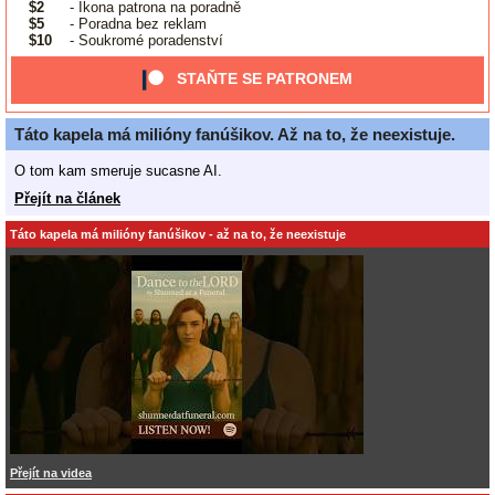
$2
- Ikona patrona na poradně
$5
- Poradna bez reklam
$10
- Soukromé poradenství
STAŇTE SE PATRONEM
Táto kapela má milióny fanúšikov. Až na to, že neexistuje.
O tom kam smeruje sucasne AI.
Přejít na článek
Táto kapela má milióny fanúšikov - až na to, že neexistuje
Přejít na videa