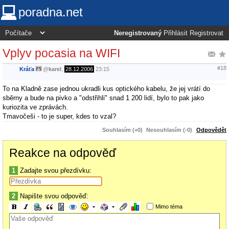
poradna.net
Neregistrovaný
Přihlásit
Registrovat
Vplyv pocasia na WIFI
#18
Kráťa
@
karel
,
28.12.2006
23:15
To na Kladně zase jednou ukradli kus optického kabelu, že jej vrátí do
sběrny a bude na pivko a "odstřihli" snad 1 200 lidí, bylo to pak jako
kuriozita ve zprávách.
Tmavočeši - to je super, kdes to vzal?
Souhlasím (+0)
Nesouhlasím (-0)
Odpovědět
Reakce na odpověď
1
Zadajte svou přezdívku:
2
Napište svou odpověď:
Mimo téma