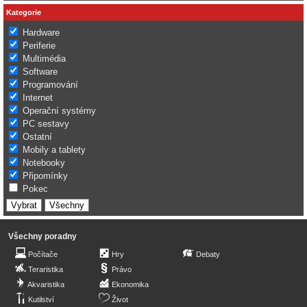
Kategorie
Hardware
Periferie
Multimédia
Software
Programování
Internet
Operační systémy
PC sestavy
Ostatní
Mobily a tablety
Notebooky
Připomínky
Pokec
Všechny poradny
Počítače
Hry
Debaty
Teraristika
Právo
Akvaristika
Ekonomika
Kutilství
Život