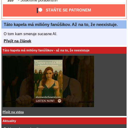
$10
- Soukromé poradenství
STAŇTE SE PATRONEM
Táto kapela má milióny fanúšikov. Až na to, že neexistuje.
O tom kam smeruje sucasne AI.
Přejít na článek
Táto kapela má milióny fanúšikov - až na to, že neexistuje
Přejít na videa
Aktuality