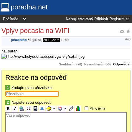
poradna.net
Neregistrovaný
Přihlásit
Registrovat
Vplyv pocasia na WIFI
#40
josephino
@
Rce
,
29.12.2006
12:50
ha, satan
Souhlasím (+0)
Nesouhlasím (-0)
Odpovědět
Reakce na odpověď
1
Zadajte svou přezdívku:
2
Napište svou odpověď:
Mimo téma