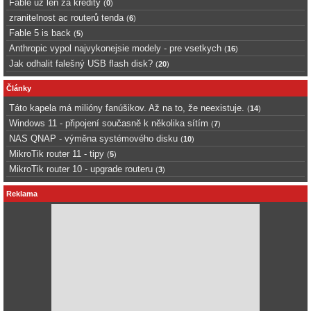
Fable uz len za kredity
(
0
)
zranitelnost ac routerů tenda
(
6
)
Fable 5 is back
(
5
)
Anthropic vypol najvykonejsie modely - pre vsetkych
(
16
)
Jak odhalit falešný USB flash disk?
(
20
)
Články
Táto kapela má milióny fanúšikov. Až na to, že neexistuje.
(
14
)
Windows 11 - připojení současně k několika sítím
(
7
)
NAS QNAP - výměna systémového disku
(
10
)
MikroTik router 11 - tipy
(
5
)
MikroTik router 10 - upgrade routeru
(
3
)
Reklama