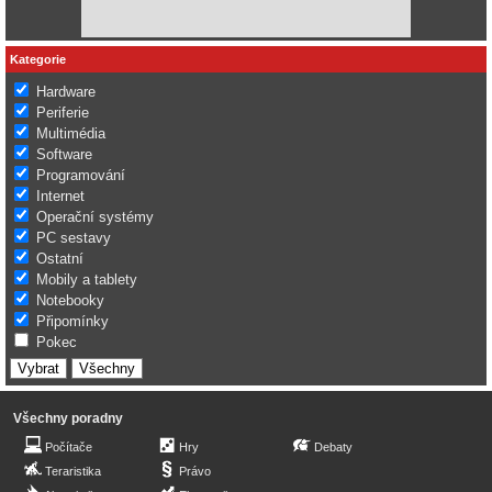
Kategorie
Hardware
Periferie
Multimédia
Software
Programování
Internet
Operační systémy
PC sestavy
Ostatní
Mobily a tablety
Notebooky
Připomínky
Pokec
Všechny poradny
Počítače
Hry
Debaty
Teraristika
Právo