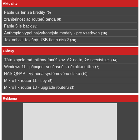
Aktuality
Fable uz len za kredity
(
0
)
zranitelnost ac routerů tenda
(
6
)
Fable 5 is back
(
5
)
Anthropic vypol najvykonejsie modely - pre vsetkych
(
16
)
Jak odhalit falešný USB flash disk?
(
20
)
Články
Táto kapela má milióny fanúšikov. Až na to, že neexistuje.
(
14
)
Windows 11 - připojení současně k několika sítím
(
7
)
NAS QNAP - výměna systémového disku
(
10
)
MikroTik router 11 - tipy
(
5
)
MikroTik router 10 - upgrade routeru
(
3
)
Reklama