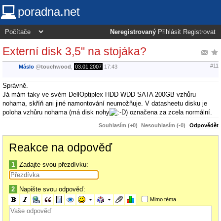
poradna.net
Neregistrovaný
Přihlásit
Registrovat
Externí disk 3,5" na stojáka?
#11
Máslo
@
touchwood
,
03.01.2007
17:43
Správně.
Já mám taky ve svém DellOptiplex HDD WDD SATA 200GB vzhůru
nohama, skříň ani jiné namontování neumožňuje. V datasheetu disku je
poloha vzhůru nohama (má disk nohy
) označena za zcela normální.
Souhlasím (+0)
Nesouhlasím (-0)
Odpovědět
Reakce na odpověď
1
Zadajte svou přezdívku:
2
Napište svou odpověď:
Mimo téma