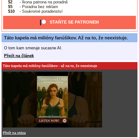
$2
- Ikona patrona na poradně
$5
- Poradna bez reklam
$10
- Soukromé poradenství
STAŇTE SE PATRONEM
Táto kapela má milióny fanúšikov. Až na to, že neexistuje.
O tom kam smeruje sucasne AI.
Přejít na článek
Táto kapela má milióny fanúšikov - až na to, že neexistuje
Přejít na videa