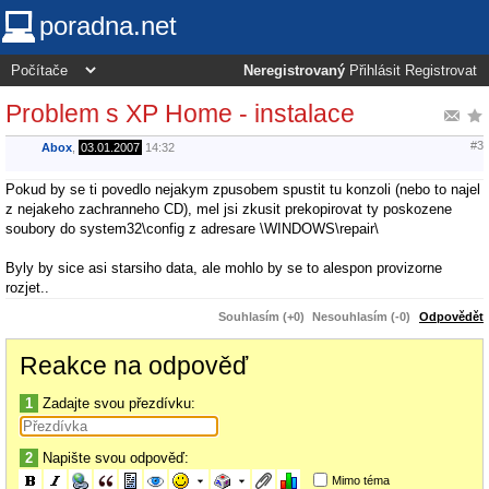
poradna.net
Neregistrovaný
Přihlásit
Registrovat
Problem s XP Home - instalace
#3
Abox
,
03.01.2007
14:32
Pokud by se ti povedlo nejakym zpusobem spustit tu konzoli (nebo to najel
z nejakeho zachranneho CD), mel jsi zkusit prekopirovat ty poskozene
soubory do system32\config z adresare \WINDOWS\repair\
Byly by sice asi starsiho data, ale mohlo by se to alespon provizorne
rozjet..
Souhlasím (+0)
Nesouhlasím (-0)
Odpovědět
Reakce na odpověď
1
Zadajte svou přezdívku:
2
Napište svou odpověď:
Mimo téma