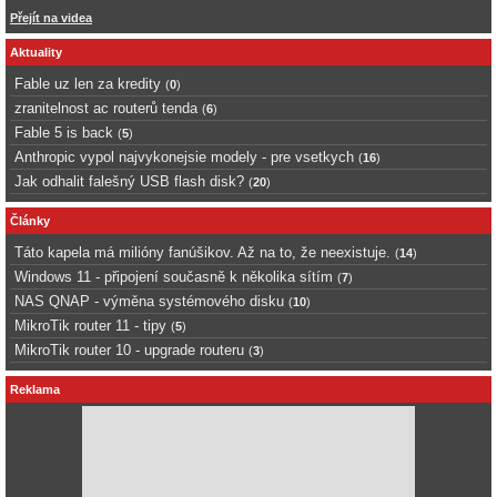
Přejít na videa
Aktuality
Fable uz len za kredity
(
0
)
zranitelnost ac routerů tenda
(
6
)
Fable 5 is back
(
5
)
Anthropic vypol najvykonejsie modely - pre vsetkych
(
16
)
Jak odhalit falešný USB flash disk?
(
20
)
Články
Táto kapela má milióny fanúšikov. Až na to, že neexistuje.
(
14
)
Windows 11 - připojení současně k několika sítím
(
7
)
NAS QNAP - výměna systémového disku
(
10
)
MikroTik router 11 - tipy
(
5
)
MikroTik router 10 - upgrade routeru
(
3
)
Reklama