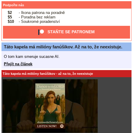
Podpořte nás
$2
- Ikona patrona na poradně
$5
- Poradna bez reklam
$10
- Soukromé poradenství
STAŇTE SE PATRONEM
Táto kapela má milióny fanúšikov. Až na to, že neexistuje.
O tom kam smeruje sucasne AI.
Přejít na článek
Táto kapela má milióny fanúšikov - až na to, že neexistuje