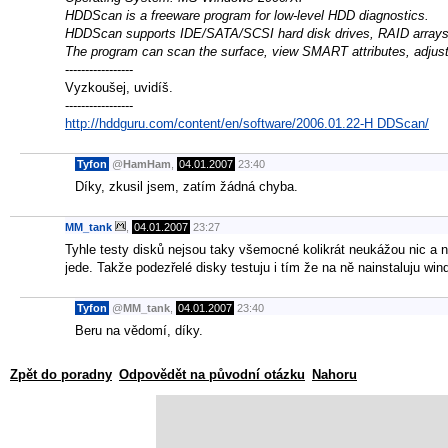
HDDScan is a freeware program for low-level HDD diagnostics.
HDDScan supports IDE/SATA/SCSI hard disk drives, RAID arrays, 
The program can scan the surface, view SMART attributes, adj
-----------------
Vyzkoušej, uvidíš.
-----------------
http://hddguru.com/content/en/software/2006.01.22-H DDScan/
Tyfon
@
HamHam
,
04.01.2007
23:40
Díky, zkusil jsem, zatím žádná chyba.
MM_tank
,
04.01.2007
23:27
Tyhle testy disků nejsou taky všemocné kolikrát neukážou nic a n
jede. Takže podezřelé disky testuju i tím že na ně nainstaluju win
Tyfon
@
MM_tank
,
04.01.2007
23:40
Beru na vědomí, díky.
Zpět do poradny
Odpovědět na původní otázku
Nahoru