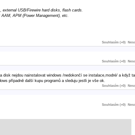
external USB/Firewire hard disks, flash cards.
ust AAM, APM (Power Management), etc.
Souhlasím (+0)
Neso
Souhlasím (+0)
Neso
a disk nejdou nainstalovat windows /nedokončí se instalace,modré/ a když ta
dows případně další kupu programů a sleduju jestli je vše ok.
Souhlasím (+0)
Neso
Souhlasím (+0)
Neso