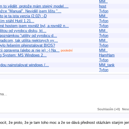
MM..
m to vědět, protože mám stejný model.…
host
ožce "Manual". Neviděl jsem lištu "…
Tyfon
o je ta ista verzia (2.02) :-D
MM..
m stáhl Hutil 1.21...
Tyfon
zené hostem jsem rovněž byl, a rovněž n…
Tyfon
tilitou od vyrobcu disku, kt…
MM..
 poznámkou "utility od vyrobcu d…
Tyfon
adicom, tak utilita niektorych vy…
MM..
bylo řešením přeinstalovat BIOS?
Tyfon
i opravena (alebo aj nie je) :-) Na…
MM..
poslední
rating System: MS Windows 2…
HamHam
Tyfon
ejdou nainstalovat windows /…
MM_tank
Tyfon
na...
Souhlasím (+0)
Neso
pocit, že proto, že je tam toho moc a že se dává přednost otázkám starým j