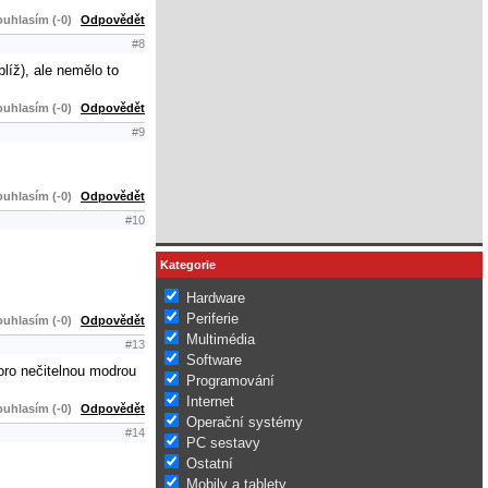
uhlasím (-0)
Odpovědět
#8
líž), ale nemělo to
uhlasím (-0)
Odpovědět
#9
uhlasím (-0)
Odpovědět
#10
Kategorie
Hardware
Periferie
uhlasím (-0)
Odpovědět
Multimédia
#13
Software
koro nečitelnou modrou
Programování
Internet
uhlasím (-0)
Odpovědět
Operační systémy
#14
PC sestavy
Ostatní
Mobily a tablety