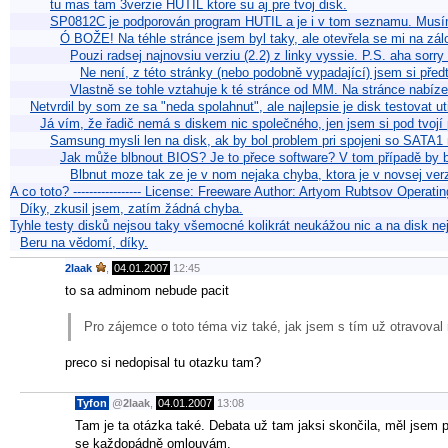
tu mas tam 3verzie HUTIL ktore su aj pre tvoj disk.
SP0812C je podporován program HUTIL a je i v tom seznamu. Musí
Ó BOŽE! Na téhle stránce jsem byl taky, ale otevřela se mi na zál
Pouzi radsej najnovsiu verziu (2.2) z linky vyssie. P.S. aha sorry t
Ne není, z této stránky (nebo podobně vypadající) jsem si předtí
Vlastně se tohle vztahuje k té stránce od MM. Na stránce nabí
Netvrdil by som ze sa "neda spolahnut", ale najlepsie je disk testovat u
Já vím, že řadič nemá s diskem nic společného, jen jsem si pod tvojí
Samsung mysli len na disk, ak by bol problem pri spojeni so SATA1 r
Jak může blbnout BIOS? Je to přece software? V tom případě by 
Blbnut moze tak ze je v nom nejaka chyba, ktora je v novsej verzi
A co toto? ----------------- License: Freeware Author: Artyom Rubtsov Ope
Díky, zkusil jsem, zatím žádná chyba.
Tyhle testy disků nejsou taky všemocné kolikrát neukážou nic a na disk n
Beru na vědomí, díky.
2laak
,
04.01.2007
12:45
to sa adminom nebude pacit
Pro zájemce o toto téma viz také, jak jsem s tím už otravoval 
preco si nedopisal tu otazku tam?
Tyfon
@
2laak
,
04.01.2007
13:08
Tam je ta otázka také. Debata už tam jaksi skončila, měl jsem 
se každopádně omlouvám.