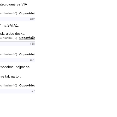
ntegrovaný ve VIA
uhlasím (-0)
Odpovědět
#12
" na SATA1.
isk, alebo doska.
uhlasím (-0)
Odpovědět
#18
uhlasím (-0)
Odpovědět
#21
depodobne, najprv sa
ie tak na to ti
uhlasím (-0)
Odpovědět
#7