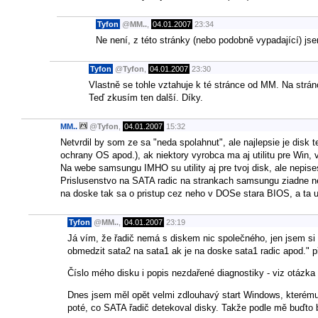
Tyfon
@
MM..
,
04.01.2007
23:34
Ne není, z této stránky (nebo podobně vypadající) jsem
Tyfon
@
Tyfon
,
04.01.2007
23:30
Vlastně se tohle vztahuje k té stránce od MM. Na strán
Teď zkusím ten další. Díky.
MM..
@
Tyfon
,
04.01.2007
15:32
Netvrdil by som ze sa "neda spolahnut", ale najlepsie je disk 
ochrany OS apod.), ak niektory vyrobca ma aj utilitu pre Win, 
Na webe samsungu IMHO su utility aj pre tvoj disk, ale nepis
Prislusenstvo na SATA radic na strankach samsungu ziadne n
na doske tak sa o pristup cez neho v DOSe stara BIOS, a ta 
Tyfon
@
MM..
,
04.01.2007
23:19
Já vím, že řadič nemá s diskem nic společného, jen jsem si 
obmedzit sata2 na sata1 ak je na doske sata1 radic apod." p
Číslo mého disku i popis nezdařené diagnostiky - viz otázka
Dnes jsem měl opět velmi zdlouhavý start Windows, kterému
poté, co SATA řadič detekoval disky. Takže podle mě buďto b