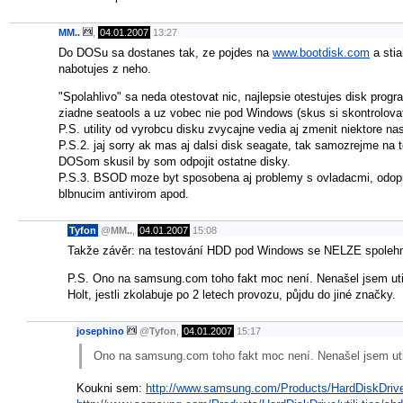
MM..
,
04.01.2007
13:27
Do DOSu sa dostanes tak, ze pojdes na
www.bootdisk.com
a stia
nabotujes z neho.
"Spolahlivo" sa neda otestovat nic, najlepsie otestujes disk p
ziadne seatools a uz vobec nie pod Windows (skus si skontrolova
P.S. utility od vyrobcu disku zvycajne vedia aj zmenit niektore n
P.S.2. jaj sorry ak mas aj dalsi disk seagate, tak samozrejme na 
DOSom skusil by som odpojit ostatne disky.
P.S.3. BSOD moze byt sposobena aj problemy s ovladacmi, odopre
blbnucim antivirom apod.
Tyfon
@
MM..
,
04.01.2007
15:08
Takže závěr: na testování HDD pod Windows se NELZE spolehnout 
P.S. Ono na samsung.com toho fakt moc není. Nenašel jsem utili
Holt, jestli zkolabuje po 2 letech provozu, půjdu do jiné značky.
josephino
@
Tyfon
,
04.01.2007
15:17
Ono na samsung.com toho fakt moc není. Nenašel jsem util
Koukni sem:
http://www.samsung.com/Products/HardDiskDrive/ut