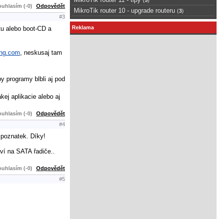
uhlasím (-0)
Odpovědět
MikroTik router 10 - upgrade routeru
(
3
)
#3
Reklama
tu alebo boot-CD a
ng.com
, neskusaj tam
by programy blbli aj pod
ej aplikacie alebo aj
uhlasím (-0)
Odpovědět
#4
 poznatek. Díky!
ví na SATA řadiče..
uhlasím (-0)
Odpovědět
#5