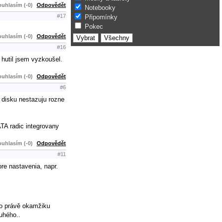
uhlasím (-0)
Odpovědět
Notebooky
#17
Připomínky
Pokec
uhlasím (-0)
Odpovědět
#16
 hutil jsem vyzkoušel.
uhlasím (-0)
Odpovědět
#6
k disku nestazuju rozne
TA radic integrovany
uhlasím (-0)
Odpovědět
#11
re nastavenia, napr.
to právě okamžiku
uhého..