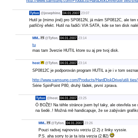
http://www.samsung.com/Products/HardDiskDrive/utili ties/sh
Tyfon
@
josephino
,
04.01.2007
23:07
Hutil je (mimo jiné) pro SP0812N, já mám SP0812C, ale ten ne
patřičný efekt. Hutil na řadiči VIA SATA, kde se ten disk nalé
MM..
@
Tyfon
,
04.01.2007
23:14
tu
mas tam 3verzie HUTIL ktore su aj pre tvoj disk.
host
@
Tyfon
,
04.01.2007
23:14
SP0812C je podporován program HUTIL a je i v tom sezna
http://www.samsung.com/Products/HardDiskDrive/utili ties/
Série SpinPoint P80, druhý řádek, první zprava.
Tyfon
@
host
,
04.01.2007
23:25
Ó BOŽE! Na téhle stránce jsem byl taky, ale otevřela se 
na šedé..! Možná mě handicapuje, že se zabývám grafikou
MM..
@
Tyfon
,
04.01.2007
23:26
Pouzi radsej najnovsiu verziu (2.2) z linky vyssie.
P.S. aha sorry to je ta ista verzia (2.
0
2)