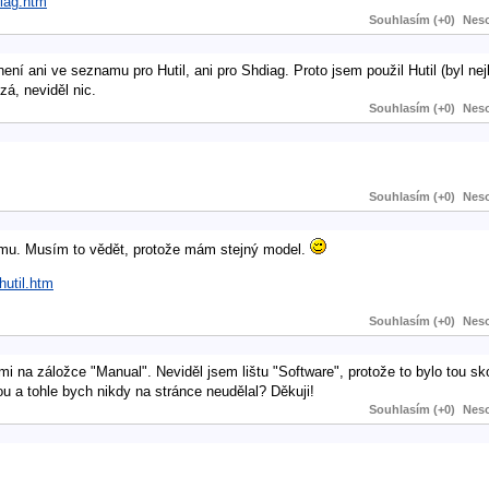
diag.htm
Souhlasím (+0)
Neso
ní ani ve seznamu pro Hutil, ani pro Shdiag. Proto jsem použil Hutil (byl nejb
zá, neviděl nic.
Souhlasím (+0)
Neso
Souhlasím (+0)
Neso
mu. Musím to vědět, protože mám stejný model.
hutil.htm
Souhlasím (+0)
Neso
mi na záložce "Manual". Neviděl jsem lištu "Software", protože to bylo tou s
 a tohle bych nikdy na stránce neudělal? Děkuji!
Souhlasím (+0)
Neso