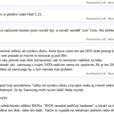
Souhlasím (+0)
Neso
 si předtím stáhl Hutil 1.21...
Souhlasím (+0)
Neso
ce nabízené hostem jsem rovněž byl, a rovněž neviděl "své" číslo. Ale tenhle
Souhlasím (+0)
Neso
testovat utilitou od vyrobcu disku, ktora byva casto len pre DOS (kde pristup 
v tom pripade je mozne to testovat aj pod Win.
es aky presne mas disk (oznacenie), tak to nemozem naklikat za teba.
ebude, ptz. samsung s tvojim SATA radicom nema nic spolocne. Ak je ten SA
utilita od samsungu by s tym nemala mat problem.
Souhlasím (+0)
Neso
pod tvojí poznámkou "utility od vyrobcu disku zvycajne vedia aj zmenit niekto
ředstavil, že by Samsung mohl na ten řadič třeba myslet.
 výše.
 předcházelo sdělení BIOSu: "BIOS nenašel patřičný hardware" a týkalo se 
lbne ten disk, nebo ten řadič. Takže to vypadá na reklamaci jednoho nebo dr