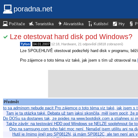
poradna.net
Počítače
Teraristika
Akvaristika
Kutilství
Hry
P
Lze otestovat hard disk pod Windows?
Tyfon
,
04.01.2007
12:18
,
Hardware
, 21 odpovědí (6818 zobrazení)
Lze SPOLEHLIVĚ otestovat podezřelý hard disk v programu, bě
Pro zájemce o toto téma viz také, jak jsem s tím už otravoval na
Předmět
to sa adminom nebude pacit Pro zájemce o toto téma viz také, jak jsem s t
Tam je ta otázka také. Debata už tam jaksi skončila, měl jsem pocit, že 
Do DOSu sa dostanes tak, ze pojdes na www.bootdisk.com a stiahnes si 
Takže závěr: na testování HDD pod Windows se NELZE spolehnout (je to
Ono na samsung.com toho fakt moc není. Nenašel jsem utilitu ani na d
Hutil je (mimo jiné) pro SP0812N, já mám SP0812C, ale ten není ani 