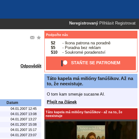
Neregistrovaný
Přihlásit
Registrovat
Podpořte nás
$2
- Ikona patrona na poradně
$5
- Poradna bez reklam
$10
- Soukromé poradenství
STAŇTE SE PATRONEM
Odpovědět
Táto kapela má milióny fanúšikov. Až na
to, že neexistuje.
O tom kam smeruje sucasne AI.
Přejít na článek
Datum
04.01.2007 12:45
Táto kapela má milióny fanúšikov - až na to, že
04.01.2007 13:08
neexistuje
04.01.2007 13:27
04.01.2007 15:08
04.01.2007 15:17
04.01.2007 23:07