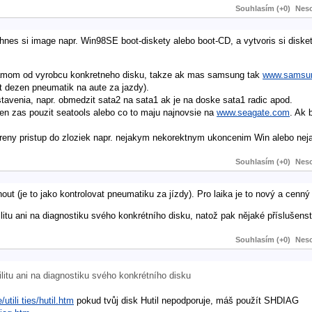
Souhlasím (+0)
Neso
hnes si image napr. Win98SE boot-diskety alebo boot-CD, a vytvoris si diske
rogramom od vyrobcu konkretneho disku, takze ak mas samsung tak
www.samsu
t dezen pneumatik na aute za jazdy).
astavenia, napr. obmedzit sata2 na sata1 ak je na doske sata1 radic apod.
ten zas pouzit seatools alebo co to maju najnovsie na
www.seagate.com
. Ak 
ny pristup do zloziek napr. nejakym nekorektnym ukoncenim Win alebo nejak
Souhlasím (+0)
Neso
(je to jako kontrolovat pneumatiku za jízdy). Pro laika je to nový a cenný
tu ani na diagnostiku svého konkrétního disku, natož pak nějaké příslušenst
Souhlasím (+0)
Neso
itu ani na diagnostiku svého konkrétního disku
ili ties/hutil.htm
pokud tvůj disk Hutil nepodporuje, máš použít SHDIAG