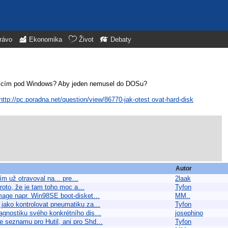
rávo
Ekonomika
Život
Debaty
žícím pod Windows? Aby jeden nemusel do DOSu?
http://pc.poradna.net/question/view/86770-jak-otest ovat-hard-disk
Autor
ím už otravoval na... pre…
2laak
proto, že je tam toho moc a…
Tyfon
image napr. Win98SE boot-disket…
MM..
 jako kontrolovat pneumatiku za…
Tyfon
iagnostiku svého konkrétního dis…
josephino
ve seznamu pro Hutil, ani pro Shd…
Tyfon