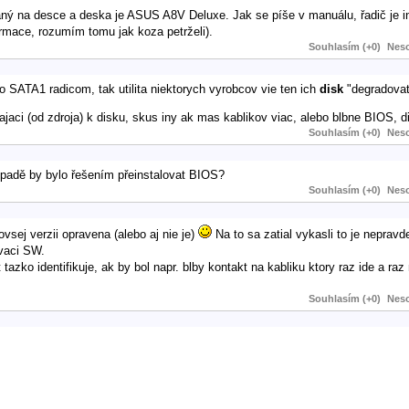
aný na desce a deska je ASUS A8V Deluxe. Jak se píše v manuálu, řadič je i
formace, rozumím tomu jak koza petrželi).
Souhlasím (+0)
Neso
o SATA1 radicom, tak utilita niektorych vyrobcov vie ten ich
disk
"degradovat
jaci (od zdroja) k disku, skus iny ak mas kablikov viac, alebo blbne BIOS, d
Souhlasím (+0)
Neso
padě by bylo řešením přeinstalovat BIOS?
Souhlasím (+0)
Neso
vsej verzii opravena (alebo aj nie je)
Na to sa zatial vykasli to je neprav
ovaci SW.
zko identifikuje, ak by bol napr. blby kontakt na kabliku ktory raz ide a raz n
Souhlasím (+0)
Neso