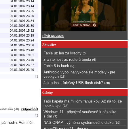
04.01.2007 23:14
04.01.2007 23:14
04.01.2007 23:25
04.01.2007 23:26
04.01.2007 23:34
04.01.2007 23:30
04.01.2007 15:32
04.01.2007 23:19
Přejít na videa
04.01.2007 23:24
Aktuality
04.01.2007 23:36
04.01.2007 23:48
Fable uz len za kredity
(
0
)
04.01.2007 19:01
zranitelnost ac routerů tenda
(
6
)
04.01.2007 23:40
04.01.2007 23:27
Fable 5 is back
(
5
)
04.01.2007 23:40
Anthropic vypol najvykonejsie modely - pre
vsetkych
(
16
)
#1
Jak odhalit falešný USB flash disk?
(
20
)
Články
Táto kapela má milióny fanúšikov. Až na to, že
neexistuje.
(
14
)
uhlasím (-0)
Odpovědět
Windows 11 - připojení současně k několika
#2
sítím
(
7
)
en pár hodin. Adminům
NAS QNAP - výměna systémového disku
(
10
)
MikroTik router 11 - tipy
(
5
)