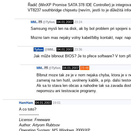
Řadič (WinXP Promise SATA 378 IDE Controller) je integrov
VT8237 southbridge chipsetu (nevím, jestli to je důležitá in
MM..
@
Tyfon
,
04.01.2007
23:24
Samsung mysli len na disk, ak by bol problem pri spojeni s
Mozno tam mas nejaky volny kabel/blby kontakt, napr. napa
Tyfon
@
MM..
,
04.01.2007
23:36
Jak může blbnout BIOS? Je to přece software? V tom pří
MM..
@
Tyfon
,
04.01.2007
23:48
Blbnut moze tak ze je v nom nejaka chyba, ktora je v no
zameraj na ten hutil, uvolneny kablik, a prip. dalsi test
Ak sa to stava len obcas a nahodne tak sa zavada dost ta
nepomozu ani testovacie programy.
HamHam
,
04.01.2007
19:01
A co toto?
-----------------
License: Freeware
Author: Artyom Rubtsov
Operating System: MS Windows 2000/XP