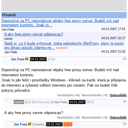
Předmět
Doporučuji na PC nainstalovat nějaký free proxy server. Budeš mít nad
internetem kontrolu. Jinak to…
04.01.2007 17:51
Jan Fiala
A aky free proxy server odporucas?
04.01.2007 20:17
nastis
Najdi si, co ti bude vyhvovat, treba jednoduchy WinProxy, ktery je tusim
pro dmaci pouziti zdarma ne…
poslední
04.01.2007 21:02
Jan Fiala
#1
Jan Fiala
,
04.01.2007
17:51
Doporučuji na PC nainstalovat nějaký free proxy server. Budeš mít nad
internetem kontrolu.
Jinak to jde řešit i prostředky Windows - klikneš na kartě, která je připojena
do internetu a vybereš sdílení internetu pro ostatní. Pak se budeš řídit
pokyny průvodce.
Souhlasím (+0)
Nesouhlasím (-0)
Odpovědět
#2
nastis
[213.151.213.xxx]
@
Jan Fiala
,
04.01.2007
20:17
A aky free proxy server odporucas?
Souhlasím (+0)
Nesouhlasím (-0)
Odpovědět
#3
Jan Fiala
@
nastis
,
04.01.2007
21:02