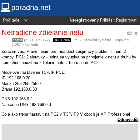
poradna.net
Neregistrovaný
Přihlásit
Registrovat
Netradicne zdielanie netu
nastis
[213.151.213.xxx],
04.01.2007
17:16
,
Operační systémy
, 3 odpovědi
(1257 zobrazení)
Zdravim vas. Prave riesim pre mna dost zaujimavy problem - mam 2
kompy. PC1: 2 sietovky - jedna sa vyuziva na pripojenie k netu a druhu by
som chcel pouzit na zdielanie netu z tohto pc do PC2.
Modelove nastavenie TCP/IP PC1:
IP 192.168.0.20
Maska 255.255.255.0
Brana 192.168.0.33
DNS 192.168.0.2
Nahradne DNS 192.168.0.3
Co a ako treba nastavit na PC2 v TCP/IP? V oboch je XP Professional
Odpovědět