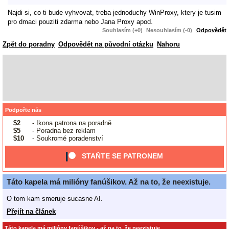
Najdi si, co ti bude vyhvovat, treba jednoduchy WinProxy, ktery je tusim
pro dmaci pouziti zdarma nebo Jana Proxy apod.
Souhlasím (+0)
Nesouhlasím (-0)
Odpovědět
Zpět do poradny
Odpovědět na původní otázku
Nahoru
Podpořte nás
$2
- Ikona patrona na poradně
$5
- Poradna bez reklam
$10
- Soukromé poradenství
STAŇTE SE PATRONEM
Táto kapela má milióny fanúšikov. Až na to, že neexistuje.
O tom kam smeruje sucasne AI.
Přejít na článek
Táto kapela má milióny fanúšikov - až na to, že neexistuje