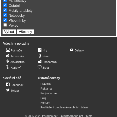
PC sestavy
Ostatní
Mobily a tablety
Notebooky
Připomínky
Pokec
Všechny poradny
Počítače
Hry
Debaty
Teraristika
Právo
Akvaristika
Ekonomika
Kutilství
Život
Sociální sítě
Ostatní odkazy
Pravidla
Facebook
Reklama
Twitter
Podpořte nás
FAQ
Kontakt
Prohlášení o ochraně osobních údajů
© 2005-2026 Poradna.net –
info@poradna.net
,
36 ms