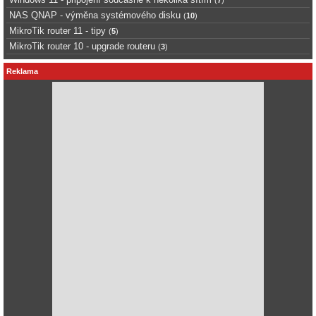
(
7
)
NAS QNAP - výměna systémového disku
(
10
)
MikroTik router 11 - tipy
(
5
)
MikroTik router 10 - upgrade routeru
(
3
)
Reklama