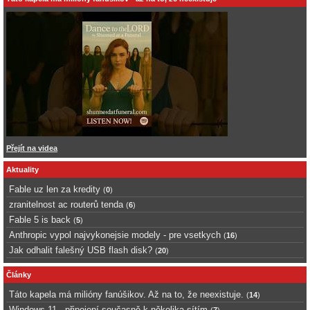
Přejít na videa
Aktuality
Fable uz len za kredity
(
0
)
zranitelnost ac routerů tenda
(
6
)
Fable 5 is back
(
5
)
Anthropic vypol najvykonejsie modely - pre vsetkych
(
16
)
Jak odhalit falešný USB flash disk?
(
20
)
Články
Táto kapela má milióny fanúšikov. Až na to, že neexistuje.
(
14
)
Windows 11 - připojení současně k několika sítím