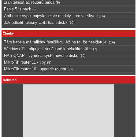
zranitelnost ac routerů tenda
(
6
)
Fable 5 is back
(
5
)
Anthropic vypol najvykonejsie modely - pre vsetkych
(
16
)
Jak odhalit falešný USB flash disk?
(
20
)
Články
Táto kapela má milióny fanúšikov. Až na to, že neexistuje.
(
14
)
Windows 11 - připojení současně k několika sítím
(
7
)
NAS QNAP - výměna systémového disku
(
10
)
MikroTik router 11 - tipy
(
5
)
MikroTik router 10 - upgrade routeru
(
3
)
Reklama