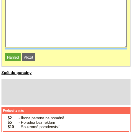
Zpět do poradny
Podpořte nás
$2
- Ikona patrona na poradně
$5
- Poradna bez reklam
$10
- Soukromé poradenství