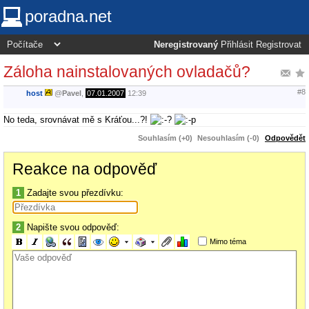
poradna.net
Neregistrovaný
Přihlásit
Registrovat
Záloha nainstalovaných ovladačů?
#8
host
@
Pavel
,
07.01.2007
12:39
No teda, srovnávat mě s Kráťou...?!
Souhlasím (+0)
Nesouhlasím (-0)
Odpovědět
Reakce na odpověď
1
Zadajte svou přezdívku:
2
Napište svou odpověď:
Mimo téma