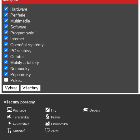
Hardware
Periferie
Multimédia
Software
Programování
Internet
Operační systémy
PC sestavy
Ostatní
Mobily a tablety
Notebooky
Připomínky
Pokec
Všechny poradny
Počítače
Hry
Debaty
Teraristika
Právo
Akvaristika
Ekonomika
Kutilství
Život