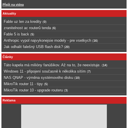
Přejít na videa
Aktuality
Fable uz len za kredity
(
0
)
zranitelnost ac routerů tenda
(
6
)
Fable 5 is back
(
5
)
Anthropic vypol najvykonejsie modely - pre vsetkych
(
16
)
Jak odhalit falešný USB flash disk?
(
20
)
Články
Táto kapela má milióny fanúšikov. Až na to, že neexistuje.
(
14
)
Windows 11 - připojení současně k několika sítím
(
7
)
NAS QNAP - výměna systémového disku
(
10
)
MikroTik router 11 - tipy
(
5
)
MikroTik router 10 - upgrade routeru
(
3
)
Reklama