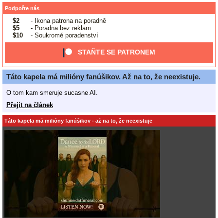
Podpořte nás
$2
- Ikona patrona na poradně
$5
- Poradna bez reklam
$10
- Soukromé poradenství
STAŇTE SE PATRONEM
Táto kapela má milióny fanúšikov. Až na to, že neexistuje.
O tom kam smeruje sucasne AI.
Přejít na článek
Táto kapela má milióny fanúšikov - až na to, že neexistuje