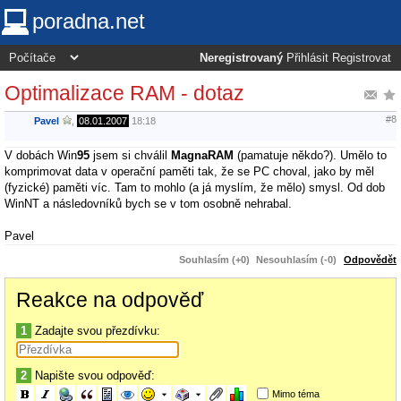
poradna.net
Neregistrovaný
Přihlásit
Registrovat
Optimalizace RAM - dotaz
#8
Pavel
,
08.01.2007
18:18
V dobách Win
95
jsem si chválil
MagnaRAM
(pamatuje někdo?). Umělo to
komprimovat data v operační paměti tak, že se PC choval, jako by měl
(fyzické) paměti víc. Tam to mohlo (a já myslím, že mělo) smysl. Od dob
WinNT a následovníků bych se v tom osobně nehrabal.
Pavel
Souhlasím (+0)
Nesouhlasím (-0)
Odpovědět
Reakce na odpověď
1
Zadajte svou přezdívku:
2
Napište svou odpověď:
Mimo téma