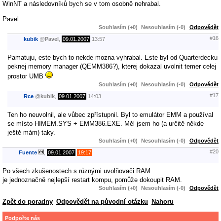
WinNT a následovníků bych se v tom osobně nehrabal.
Pavel
Souhlasím (+0)
Nesouhlasím (-0)
Odpovědět
#16
kubik
@
Pavel
,
09.01.2007
13:57
Pamatuju, este bych to nekde mozna vyhrabal. Este byl od Quarterdecku
peknej memory manager (QEMM386?), kterej dokazal uvolnit temer celej
prostor UMB
Souhlasím (+0)
Nesouhlasím (-0)
Odpovědět
#17
Rce
@
kubik
,
09.01.2007
14:03
Ten ho neuvolnil, ale vůbec zpřístupnil. Byl to emulátor EMM a používal
se místo HIMEM.SYS + EMM386.EXE. Měl jsem ho (a určitě někde
ještě mám) taky.
Souhlasím (+0)
Nesouhlasím (-0)
Odpovědět
#20
Fuente
,
09.01.2007
19:17
Po všech zkušenostech s různými uvolňovači RAM
je jednoznačně nejlepší restart kompu, pomůže dokoupit RAM.
Souhlasím (+0)
Nesouhlasím (-0)
Odpovědět
Zpět do poradny
Odpovědět na původní otázku
Nahoru
Podpořte nás