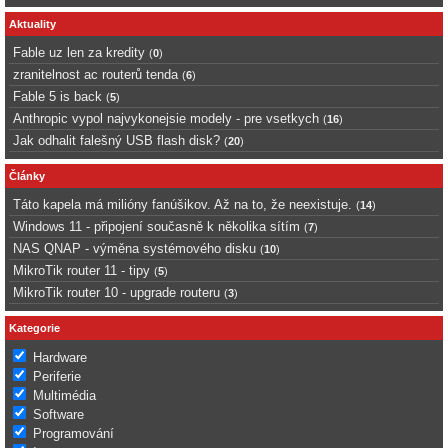
Aktuality
Fable uz len za kredity
(
0
)
zranitelnost ac routerů tenda
(
6
)
Fable 5 is back
(
5
)
Anthropic vypol najvykonejsie modely - pre vsetkych
(
16
)
Jak odhalit falešný USB flash disk?
(
20
)
Články
Táto kapela má milióny fanúšikov. Až na to, že neexistuje.
(
14
)
Windows 11 - připojení současně k několika sítím
(
7
)
NAS QNAP - výměna systémového disku
(
10
)
MikroTik router 11 - tipy
(
5
)
MikroTik router 10 - upgrade routeru
(
3
)
Kategorie
Hardware
Periferie
Multimédia
Software
Programování