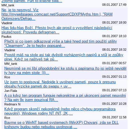
256mb paměti. Furt to krásně swa…
08.01.2007 17:49
MM_tank
Ne, je to nesmysl. Viz
http://mywebpages.comcast.net/SupportCD/XPMyths.htm l, "RAM
Optimizers/Defrag…
08.01.2007 18:00
Vladimir
Hlas lidu-hlas Boží. Přesto bych ale prosil o vysvětlení následující
skutečnosti: Provedu defragmen…
08.01.2007 18:10
Paullus
Přečti si co jsem odkazoval výše a také hned pod tím použití utility
"Clearmem". Je to hezky popsané…
08.01.2007 18:32
Vladimir
Prostě máš na stole asi tak dvěstě rozházených papírů a stůl je způlky
plnej. Když se naštveš tak pů…
09.01.2007 00:57
MM_tank
Nesmírně se mi líbí připodobnění ke stolu s papírama (to jsi ještě neviděl
ty hory na mém stole :)))…
09.01.2007 01:13
Rce
Uz jsem to popisoval. Nedojde k uvolneni pameti, pouze k presunu
obsahu fyzicke pameti do swapu + uv…
09.01.2007 07:13
Jan Fiala
A co kdyz ten program funguje nekorektne a pri ukonceni pamet neuvolni
? Na win 9x jsem pouzival RA…
09.01.2007 10:28
Redmarx N
Když program skončí nekorektně (nebo něco chybou programátora
neuvolní), Windows rodiny NT (NT, 2K,…
09.01.2007 11:58
Rce
Bavme se o WinNT based systemech (WinXP) Chovani, zda se DLL
knihovny budou nebo nebudou uvolnovat,…