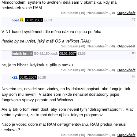
Mimochodem, systém to uvolnění dělá sám v okamžiku, kdy má
nedostatek volné RAM.
Souhlasím (+0)
Nesouhlasím (-0)
Odpovědět
#2
host
,
08.01.2007
12:53
V NT based systémech dle mého názoru nejsou potřeba.
(hodilo by se uvést, jaký máš OS a velikost RAM)
Souhlasím (+0)
Nesouhlasím (-0)
Odpovědět
#3
ledník brtník
[80.82.150.xxx],
08.01.2007
13:03
ne, je to blbost. kdyžtak si přikup ramku.
Souhlasím (+0)
Nesouhlasím (-0)
Odpovědět
#4
x22
,
08.01.2007
16:28
Neverim im, nevidel som ziadny, co by dokazal popisat, ako funguje, tak
aby som mu neveril. Vlastne som nikde nenasiel dostatocny popis
fungovania spravy pamate pod Windows.
Ale aj tak o tom viem dost, aby som neveril tym "defragmentatorom". Viac
verim systemu, ze to robi dobre aj bez takych programov.
Naco je vobec dobre mat RAM defragmentovanu, RAM predsa nemusi
seekovat?
Souhlasím (+0)
Nesouhlasím (-0)
Odpovědět