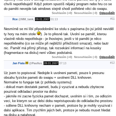
chvíli nepotřebuješ! Když potom spustíš nějaký program nebo hru co se
do paměti nevejde tak windows stejně shodí potřebné věci do swapu.
Souhlasím (+0)
Nesouhlasím (-0)
Odpovědět
#11
Rce
@
MM_tank
,
09.01.2007
01:13
Nesmírně se mi líbí připodobnění ke stolu s papírama (to jsi ještě neviděl
ty hory na mém stole
). Je to přesně tak. Uvolní se paměť, kterou
vlastně nikdo nepotřebuje - je lhostejno, jestli v té paměti je něco
nepotřebného (co se může při nejbližší příležitosti smazat), nebo lautr
nic. Paměť má přímý přístup, tak rozsekání informací na kousky
(fragmentace na disku) není vůbec podstatná.
Souhlasím (+0)
Nesouhlasím (-0)
Odpovědět
#12
Jan Fiala
@
Paullus
,
09.01.2007
07:13
Uz jsem to popisoval. Nedojde k uvolneni pameti, pouze k presunu
obsahu fyzicke pameti do swapu + uvolneni DLL knihoven.
Normalne to funguje tak (z pohledu systemu):
- dokud mam dostatek pameti, budu ji vyuzivat a nebudu zbytecne
pouzivat odkladaci prostor na disku
- jakmile mi zacne fyzicka pamet dochazet, uvolnim si i tim, ze odlozim
veci, ke kterym se uz delsi dobu nepristupovalo do odkladaciho prostoru
- sdilene DLL knihovny necham v pameti, protoze by je mohly vyuzivat i
dalsi aplikace. Tim zrychlim jejich beh, protoze je nebudu muset hledat
na disku a natahovat.