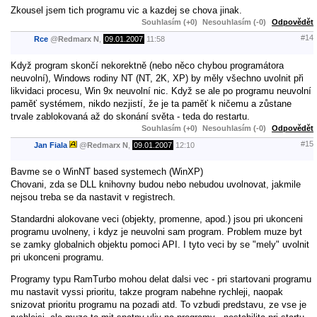
Zkousel jsem tich programu vic a kazdej se chova jinak.
Souhlasím (+0)
Nesouhlasím (-0)
Odpovědět
#14
Rce
@
Redmarx N
,
09.01.2007
11:58
Když program skončí nekorektně (nebo něco chybou programátora
neuvolní), Windows rodiny NT (NT, 2K, XP) by měly všechno uvolnit při
likvidaci procesu, Win 9x neuvolní nic. Když se ale po programu neuvolní
paměť systémem, nikdo nezjistí, že je ta paměť k ničemu a zůstane
trvale zablokovaná až do skonání světa - teda do restartu.
Souhlasím (+0)
Nesouhlasím (-0)
Odpovědět
#15
Jan Fiala
@
Redmarx N
,
09.01.2007
12:10
Bavme se o WinNT based systemech (WinXP)
Chovani, zda se DLL knihovny budou nebo nebudou uvolnovat, jakmile
nejsou treba se da nastavit v registrech.
Standardni alokovane veci (objekty, promenne, apod.) jsou pri ukonceni
programu uvolneny, i kdyz je neuvolni sam program. Problem muze byt
se zamky globalnich objektu pomoci API. I tyto veci by se "mely" uvolnit
pri ukonceni programu.
Programy typu RamTurbo mohou delat dalsi vec - pri startovani programu
mu nastavit vyssi prioritu, takze program nabehne rychleji, naopak
snizovat prioritu programu na pozadi atd. To vzbudi predstavu, ze vse je