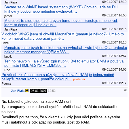
09.01.2007 12:10
Jan Fiala
Bavme se o WinNT based systemech (WinXP) Chovani, zda se DLL
knihovny budou nebo nebudou uvolnovat,…
09.01.2007 16:50
jarbar
Microsoft to sice pise, ale ja bych tomu neveril. Existuje mnoho rad,
ktere to doporucuji i na aktua…
09.01.2007 19:13
Jan Fiala
V dobách Win95 jsem si chválil MagnaRAM (pamatuje někdo?). Umělo to
komprimovat data v operační pamě…
08.01.2007 18:18
Pavel
Pamatuju, este bych to nekde mozna vyhrabal. Este byl od Quarterdecku
peknej memory manager (QEMM386…
09.01.2007 13:57
kubik
Ten ho neuvolnil, ale vůbec zpřístupnil. Byl to emulátor EMM a používal
se místo HIMEM.SYS + EMM386.…
09.01.2007 14:03
Rce
Po všech zkušenostech s různými uvolňovači RAM je jednoznačně
nejlepší restart kompu, pomůže dokoupi…
poslední
09.01.2007 19:17
Fuente
#1
Jan Fiala
,
08.01.2007
12:52
Nic takového jako optimalizace RAM není.
Tyto programy pouze donutí systém přelít obsah RAM do odkládacího
souboru.
Dosáhneš pouze toho, že v okamžiku, kdy jsou věci potřeba je systém
musí natáhnout z odkládacího souboru zpět do RAM.