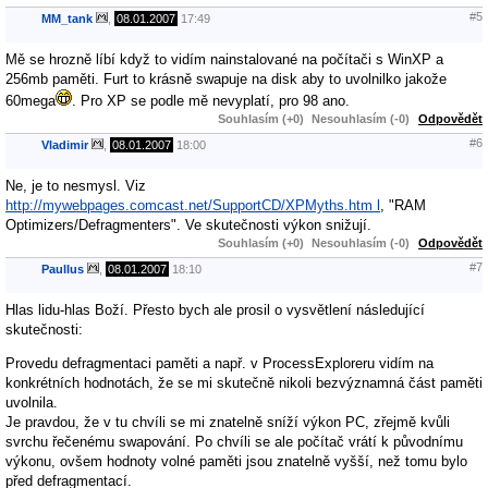
#5
MM_tank
,
08.01.2007
17:49
Mě se hrozně líbí když to vidím nainstalované na počítači s WinXP a
256mb paměti. Furt to krásně swapuje na disk aby to uvolnilko jakože
60mega
. Pro XP se podle mě nevyplatí, pro 98 ano.
Souhlasím (+0)
Nesouhlasím (-0)
Odpovědět
#6
Vladimir
,
08.01.2007
18:00
Ne, je to nesmysl. Viz
http://mywebpages.comcast.net/SupportCD/XPMyths.htm l
, "RAM
Optimizers/Defragmenters". Ve skutečnosti výkon snižují.
Souhlasím (+0)
Nesouhlasím (-0)
Odpovědět
#7
Paullus
,
08.01.2007
18:10
Hlas lidu-hlas Boží. Přesto bych ale prosil o vysvětlení následující
skutečnosti:
Provedu defragmentaci paměti a např. v ProcessExploreru vidím na
konkrétních hodnotách, že se mi skutečně nikoli bezvýznamná část paměti
uvolnila.
Je pravdou, že v tu chvíli se mi znatelně sníží výkon PC, zřejmě kvůli
svrchu řečenému swapování. Po chvíli se ale počítač vrátí k původnímu
výkonu, ovšem hodnoty volné paměti jsou znatelně vyšší, než tomu bylo
před defragmentací.