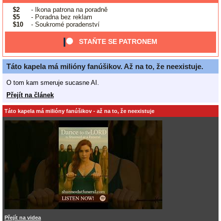
$2
- Ikona patrona na poradně
$5
- Poradna bez reklam
$10
- Soukromé poradenství
STAŇTE SE PATRONEM
Táto kapela má milióny fanúšikov. Až na to, že neexistuje.
O tom kam smeruje sucasne AI.
Přejít na článek
Táto kapela má milióny fanúšikov - až na to, že neexistuje
Přejít na videa