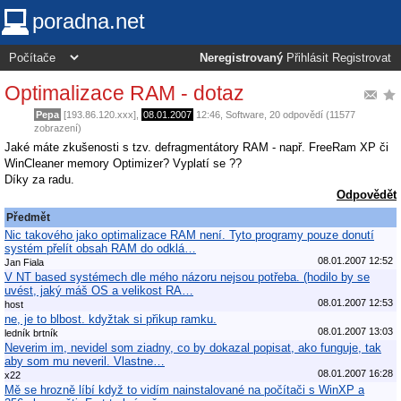
poradna.net
Neregistrovaný
Přihlásit
Registrovat
Optimalizace RAM - dotaz
Pepa
[193.86.120.xxx],
08.01.2007
12:46
,
Software
, 20 odpovědí (11577
zobrazení)
Jaké máte zkušenosti s tzv. defragmentátory RAM - např. FreeRam XP či
WinCleaner memory Optimizer? Vyplatí se ??
Díky za radu.
Odpovědět
Předmět
Nic takového jako optimalizace RAM není. Tyto programy pouze donutí
systém přelít obsah RAM do odklá…
08.01.2007 12:52
Jan Fiala
V NT based systémech dle mého názoru nejsou potřeba. (hodilo by se
uvést, jaký máš OS a velikost RA…
08.01.2007 12:53
host
ne, je to blbost. kdyžtak si přikup ramku.
08.01.2007 13:03
ledník brtník
Neverim im, nevidel som ziadny, co by dokazal popisat, ako funguje, tak
aby som mu neveril. Vlastne…
08.01.2007 16:28
x22
Mě se hrozně líbí když to vidím nainstalované na počítači s WinXP a