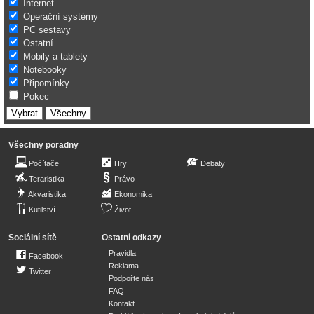
Internet
Operační systémy
PC sestavy
Ostatní
Mobily a tablety
Notebooky
Připomínky
Pokec
Všechny poradny
Počítače
Hry
Debaty
Teraristika
Právo
Akvaristika
Ekonomika
Kutilství
Život
Sociální sítě
Ostatní odkazy
Pravidla
Facebook
Reklama
Twitter
Podpořte nás
FAQ
Kontakt