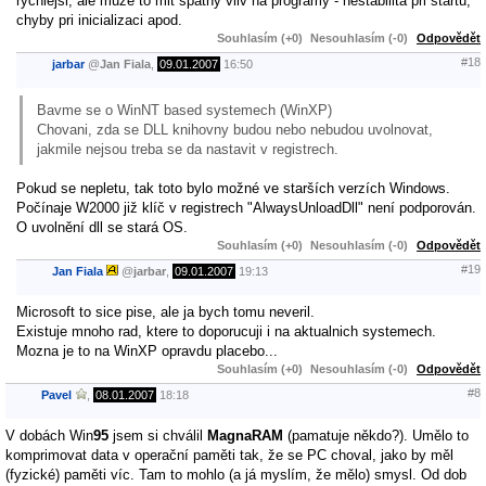
rychlejsi, ale muze to mit spatny vliv na programy - nestabilita pri startu,
chyby pri inicializaci apod.
Souhlasím (+0)
Nesouhlasím (-0)
Odpovědět
#18
jarbar
@
Jan Fiala
,
09.01.2007
16:50
Bavme se o WinNT based systemech (WinXP)
Chovani, zda se DLL knihovny budou nebo nebudou uvolnovat,
jakmile nejsou treba se da nastavit v registrech.
Pokud se nepletu, tak toto bylo možné ve starších verzích Windows.
Počínaje W2000 již klíč v registrech "AlwaysUnloadDll" není podporován.
O uvolnění dll se stará OS.
Souhlasím (+0)
Nesouhlasím (-0)
Odpovědět
#19
Jan Fiala
@
jarbar
,
09.01.2007
19:13
Microsoft to sice pise, ale ja bych tomu neveril.
Existuje mnoho rad, ktere to doporucuji i na aktualnich systemech.
Mozna je to na WinXP opravdu placebo...
Souhlasím (+0)
Nesouhlasím (-0)
Odpovědět
#8
Pavel
,
08.01.2007
18:18
V dobách Win
95
jsem si chválil
MagnaRAM
(pamatuje někdo?). Umělo to
komprimovat data v operační paměti tak, že se PC choval, jako by měl
(fyzické) paměti víc. Tam to mohlo (a já myslím, že mělo) smysl. Od dob