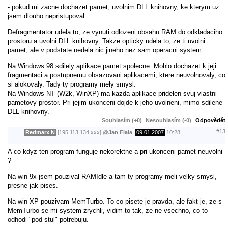
- pokud mi zacne dochazet pamet, uvolnim DLL knihovny, ke kterym uz
jsem dlouho nepristupoval
Defragmentator udela to, ze vynuti odlozeni obsahu RAM do odkladaciho
prostoru a uvolni DLL knihovny. Takze opticky udela to, ze ti uvolni
pamet, ale v podstate nedela nic jineho nez sam operacni system.
Na Windows 98 sdilely aplikace pamet spolecne. Mohlo dochazet k jeji
fragmentaci a postupnemu obsazovani aplikacemi, ktere neuvolnovaly, co
si alokovaly. Tady ty programy mely smysl.
Na Windows NT (W2k, WinXP) ma kazda aplikace pridelen svuj vlastni
pametovy prostor. Pri jejim ukonceni dojde k jeho uvolneni, mimo sdilene
DLL knihovny.
Souhlasím (+0)
Nesouhlasím (-0)
Odpovědět
#13
Redmarx N
[195.113.134.xxx]
@
Jan Fiala
,
09.01.2007
10:28
A co kdyz ten program funguje nekorektne a pri ukonceni pamet neuvolni
?
Na win 9x jsem pouzival RAMIdle a tam ty programy meli velky smysl,
presne jak pises.
Na win XP pouzivam MemTurbo. To co pisete je pravda, ale fakt je, ze s
MemTurbo se mi system zrychli, vidim to tak, ze ne vsechno, co to
odhodi "pod stul" potrebuju.